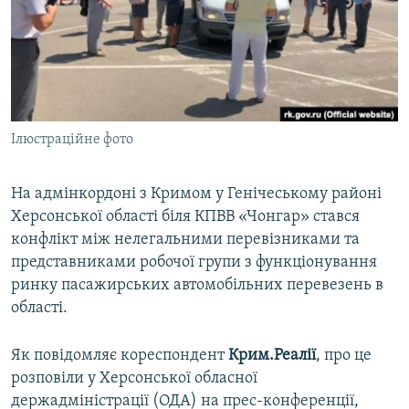
ВІДЕОУРОКИ «ELIFBE»
Русский
СВІДЧЕННЯ ОКУПАЦІЇ
Qırımtatar
УКРАЇНСЬКА ПРОБЛЕМА КРИМУ
ДОЛУЧАЙСЯ!
ІНФОГРАФІКА
Ілюстраційне фото
На адмінкордоні з Кримом у Генічеському районі
Усі сайти RFE/RL
Херсонської області біля КПВВ «Чонгар» стався
конфлікт між нелегальними перевізниками та
представниками робочої групи з функціонування
ринку пасажирських автомобільних перевезень в
області.
Як повідомляє кореспондент
Крим.Реалії
, про це
розповіли у Херсонської обласної
держадміністрації (ОДА) на прес-конференції,