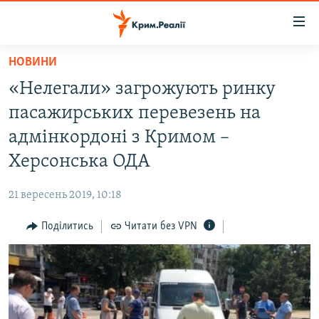
Доступність
посилання
Перейти
НОВИНИ
до
НОВИНИ
«Нелегали» загрожують ринку
основного
ВОДА.КРИМ
матеріалу
пасажирських перевезень на
ВІДЕО ТА ФОТО
Перейти
адмінкордоні з Кримом –
до
ПОЛІТИКА
Херсонська ОДА
основної
БЛОГИ
навігації
21 вересень 2019, 10:18
Перейти
ПОГЛЯД
до
Поділитись
Читати без VPN
ІНТЕРВ'Ю
пошуку
ВСЕ ЗА ДЕНЬ
СПЕЦПРОЕКТИ
ЯК ОБІЙТИ БЛОКУВАННЯ
ДЕПОРТАЦІЯ