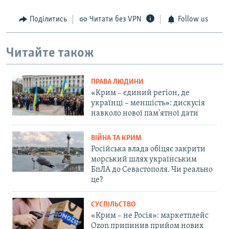
Поділитись
Читати без VPN
Follow us
Читайте також
ПРАВА ЛЮДИНИ
«Крим – єдиний регіон, де
українці – меншість»: дискусія
навколо нової пам'ятної дати
ВІЙНА ТА КРИМ
Російська влада обіцяє закрити
морський шлях українським
БпЛА до Севастополя. Чи реально
це?
СУСПІЛЬСТВО
«Крим – не Росія»: маркетплейс
Ozon припинив прийом нових