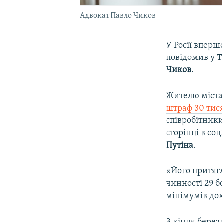
Адвокат Павло Чиков
У Росії впер
повідомив у 
Чиков
.
Жителю міста
штраф 30 тися
співробітники
сторінці в со
Путіна
.
«Його притягл
чинності 29 б
мінімумів дох
З кінця берез