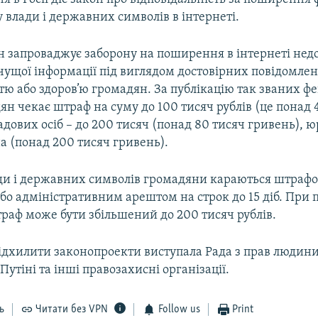
у влади і державних символів в інтернеті.
 запроваджує заборону на поширення в інтернеті недо
чущої інформації під виглядом достовірних повідомлен
тю або здоров’ю громадян. За публікацію так званих ф
н чекає штраф на суму до 100 тисяч рублів (це понад 
адових осіб – до 200 тисяч (понад 80 тисяч гривень),
а (понад 200 тисяч гривень).
ади і державних символів громадяни караються штрафо
або адміністративним арештом на строк до 15 діб. При
раф може бути збільшений до 200 тисяч рублів.
відхилити законопроекти виступала Рада з прав людин
Путіні та інші правозахисні організації.
ь
Читати без VPN
Follow us
Print