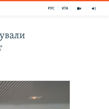
РУС
КТА
фували
т