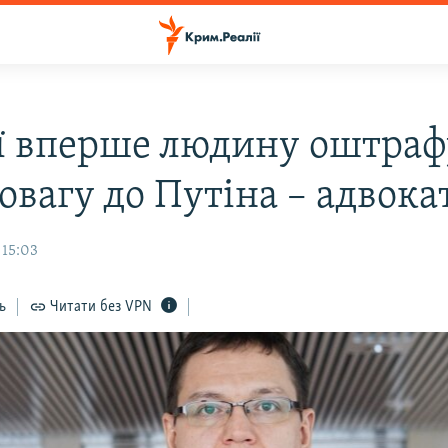
ії вперше людину оштра
овагу до Путіна – адвока
 15:03
ь
Читати без VPN