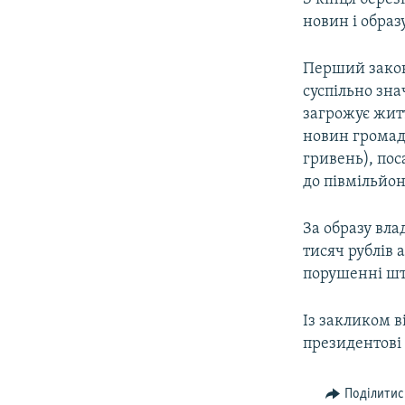
новин і образ
Перший закон
суспільно зна
загрожує жит
новин громадя
гривень), пос
до півмільйон
За образу вл
тисяч рублів 
порушенні шт
Із закликом 
президентові 
Поділитис