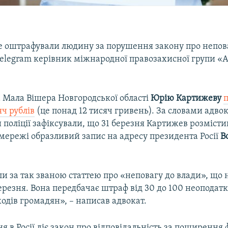
ше оштрафували людину за порушення закону про непова
Telegram керівник міжнародної правозахисної групи «
 Мала Вішера Новгородської області
Юрію Картижеву
ч рублів
(це понад 12 тисяч гривень). За словами адвок
 поліції зафіксували, що 31 березня Картижев розмісти
цмережі образливий запис на адресу президента Росії
В
и за так званою статтею про «неповагу до влади», що 
ерезня. Вона передбачає штраф від 30 до 100 неоподат
одів громадян», – написав адвокат.
ня в Росії діє закон про відповідальність за поширення