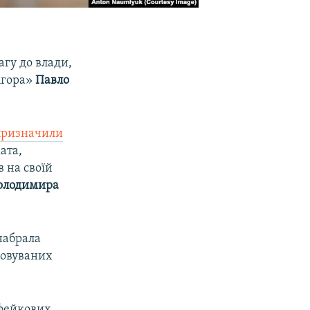
гу до влади,
Агора»
Павло
призначили
ата,
в на своїй
олодимира
набрала
ковуваних
 фейкових