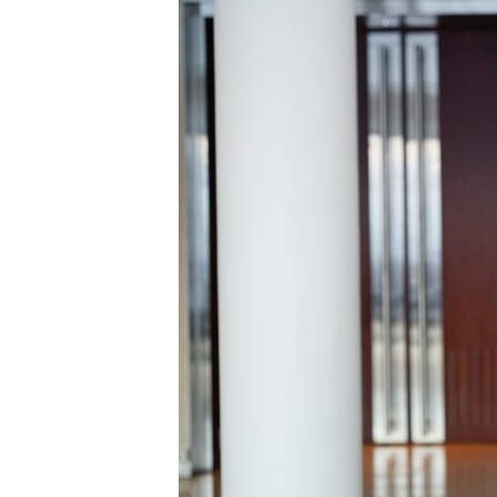
ВІДЕОУРОКИ «ELIFBE»
СВІДЧЕННЯ ОКУПАЦІЇ
УКРАЇНСЬКА ПРОБЛЕМА КРИМУ
ІНФОГРАФІКА