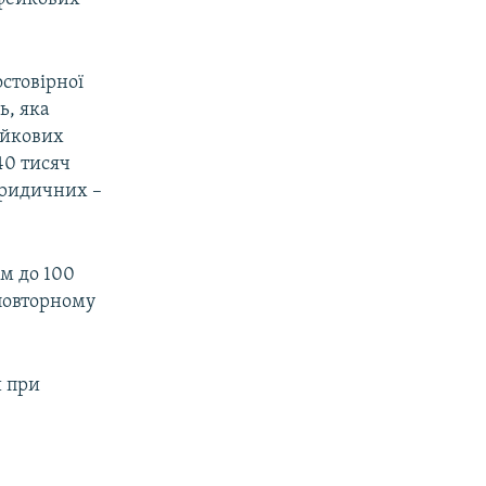
стовірної
ь, яка
ейкових
40 тисяч
 юридичних –
м до 100
 повторному
и при