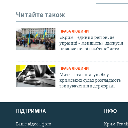
Читайте також
ПРАВА ЛЮДИНИ
«Крим – єдиний регіон, де
українці – меншість»: дискусія
навколо нової пам'ятної дати
ПРАВА ЛЮДИНИ
Мить – і ти шпигун. Як у
кримських судах розглядають
звинувачення в держзраді
Русский
ПІДТРИМКА
ІНФО
Qırımtatar
Ваше відео і фото
Крим.Реалії
ДОЛУЧАЙСЯ!