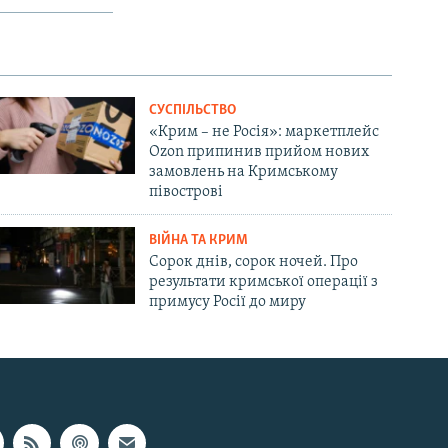
СУСПІЛЬСТВО
«Крим – не Росія»: маркетплейс
Ozon припинив прийом нових
замовлень на Кримському
півострові
ВІЙНА ТА КРИМ
Сорок днів, сорок ночей. Про
результати кримської операції з
примусу Росії до миру