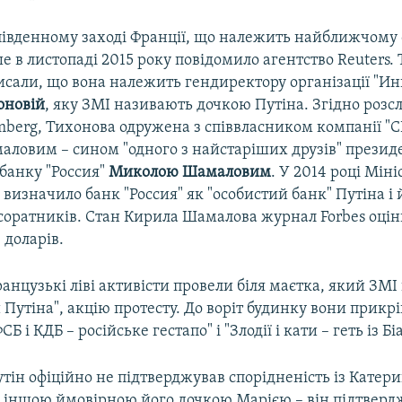
 південному заході Франції, що належить найближчому
е в листопаді 2015 року повідомило агентство Reuters. 
исали, що вона належить гендиректору організації "И
оновій
, яку ЗМІ називають дочкою Путіна. Згідно роз
omberg, Тихонова одружена з співвласником компанії "
овим – сином "одного з найстаріших друзів" президен
банку "Россия"
Миколою
Шамаловим
. У 2014 році Міні
визначило банк "Россия" як "особистий банк" Путіна і 
оратників. Стан Кирила Шамалова журнал Forbes оціню
 доларів.
ранцузькі ліві активісти провели біля маєтка, який ЗМ
 Путіна", акцію протесту. До воріт будинку вони прикр
Б і КДБ – російське гестапо" і "Злодії і кати – геть із Бі
тін офіційно не підтверджував спорідненість із Катер
 іншою ймовірною його дочкою Марією – він підтвер