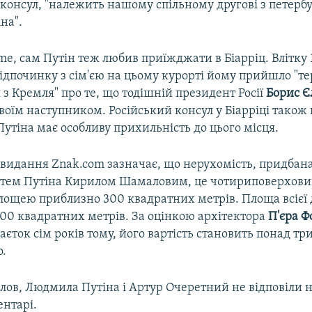
консул, "належить нашому спільному другові з петерб
на".
e, сам Путін теж любив приїжджати в Біарріц. Влітку 
відпочинку з сім'єю на цьому курорті йому прийшло "т
з Кремля" про те, що тодішній президент Росії
Борис 
воїм наступником. Російський консул у Біарріці також 
утіна має особливу прихильність до цього місця.
 видання Znak.com зазначає, що нерухомість, придбана
тем Путіна Кирилом Шамаловим, це чотириповерхови
площею приблизно 300 квадратних метрів. Площа всієї 
00 квадратних метрів. За оцінкою архітектора
П'єра
Ф
єток сім років тому, його вартість становить понад т
о.
ов, Людмила Путіна і Артур Очеретний не відповіли н
ентарі.