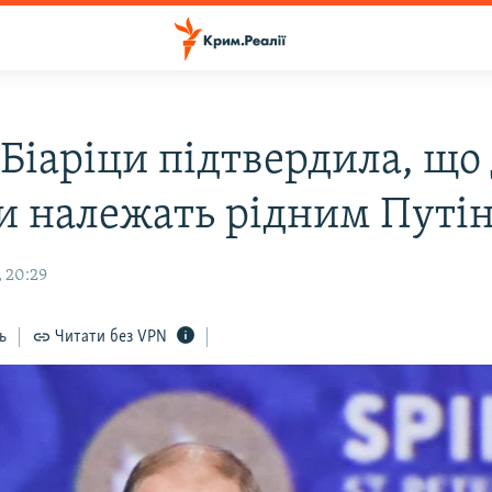
Біаріци підтвердила, що
и належать рідним Путі
, 20:29
ь
Читати без VPN