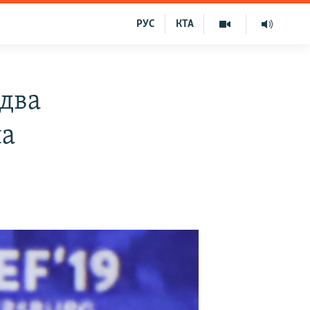
РУС
КТА
 два
на