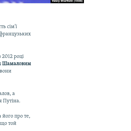
ь сім'ї
 французьких
в 2012 році
м Шамаловим
 вони
лов, а
я Путіна.
 його про те,
 що той