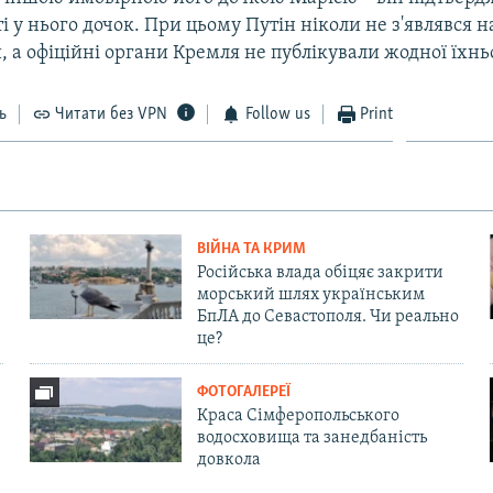
і у нього дочок. При цьому Путін ніколи не з'являвся на
, а офіційні органи Кремля не публікували жодної їхньо
ь
Читати без VPN
Follow us
Print
ВІЙНА ТА КРИМ
Російська влада обіцяє закрити
морський шлях українським
БпЛА до Севастополя. Чи реально
це?
ФОТОГАЛЕРЕЇ
Краса Сімферопольського
водосховища та занедбаність
довкола