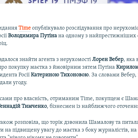
видання
Time
опублікувало розслідування про нерухоміст
осії
Володимира Путіна
на одному з найпрестижніших
ріц.
вдалося знайти агента з нерухомості
Лорен
Вебер
, яка 
 про покупку маєтка з ймовірним зятем Путіна
Кирило
идента Росії
Катериною
Тихоновою
. За словами Вебер,
дали угоду.
исами про власність, отриманим Time, покупцем є Шама
Геннадій
Тимченко
, бізнесмен із найближчого оточенн
акож розповіла, що торік дзвонила Шамалову та питала
ти на підвищену увагу до маєтка з боку журналістів, на
та "нічого нікому не говорити".