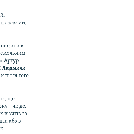
й,
 її словами,
ашована в
з земельним
ен
Артур
ї
Людмили
и після того,
ів, що
ку – як до,
х візитів за
та або в
як