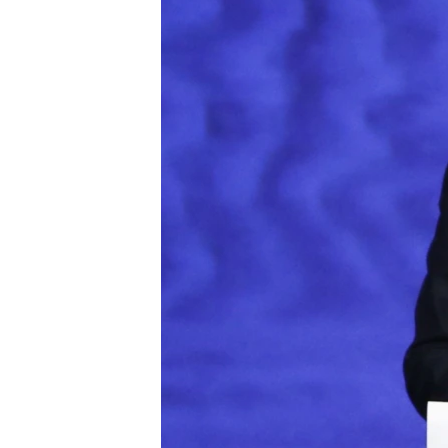
ВІДЕОУРОКИ «ELIFBE»
СВІДЧЕННЯ ОКУПАЦІЇ
УКРАЇНСЬКА ПРОБЛЕМА КРИМУ
ІНФОГРАФІКА