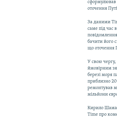
сформулював 
оточення Путі
За даними Tim
саме під час 
повідомлення 
бачити його с
що оточення П
У свою чергу,
ймовірним зя
березі моря 
приблизно 20
ремонтував ма
мільйони євр
Кирило Шамал
Time про ком