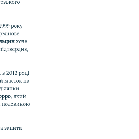
урзького
1999 року
ермінове
Єльцин
хоче
підтвердив,
 в 2012 році
й маєток на
ділянки –
орро
, який
ри половиною
а запити