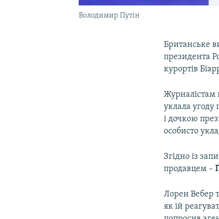
Володимир Путін
Британське 
президента Р
курортів Біар
Журналістам 
уклала угоду
і дочкою през
особисто укла
Згідно із зап
продавцем –
Лорен Вебер т
як їй реагува
попросив аген