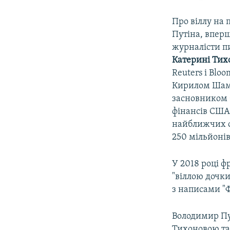
Про віллу на
Путіна, вперш
журналісти п
Катерині
Тих
Reuters і Blo
Кирилом Шамал
засновником 
фінансів США 
найближчих с
250 мільйонів
У 2018 році ф
"віллою дочки
з написами "ФС
Володимир Пу
Тихоновою та