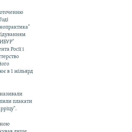
 оточенню
Тоді
ннопрактика"
слідуванням
СИБУР"
та Росії і
стерство
його
є в 1 мільярд
І називали
іпили плакати
арріцу".
иною
джував лише