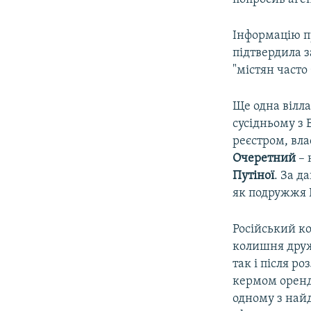
Інформацію п
підтвердила 
"містян часто
Ще одна вілл
сусідньому з 
реєстром, вла
Очеретний
– 
Путіної
. За д
як подружжя 
Російський ко
колишня друж
так і після ро
кермом оренд
одному з найд