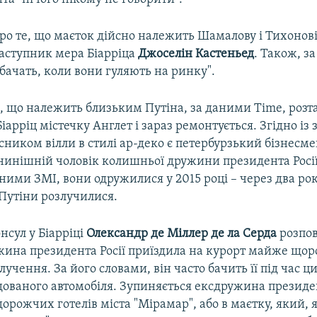
ро те, що маєток дійсно належить Шамалову і Тихонові
заступник мера Біарріца
Джоселін
Кастеньед
. Також, за
 бачать, коли вони гуляють на ринку".
а, що належить близьким Путіна, за даними Time, розт
Біарріц містечку Англет і зараз ремонтується. Згідно і
сником вілли в стилі ар-деко є петербурзький бізнесм
нинішній чоловік колишньої дружини президента Росі
аними ЗМІ, вони одружилися у 2015 році – через два рок
Путіни розлучилися.
нсул у Біарріці
Олександр де Міллер де ла Серда
розпов
ина президента Росії приїздила на курорт майже щоро
злучення. За його словами, він часто бачить її під час ци
ованого автомобіля. Зупиняється ексдружина президен
орожчих готелів міста "Мірамар", або в маєтку, який, 