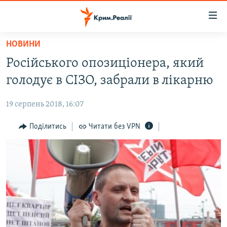
Доступність
посилання
Перейти
НОВИНИ
до
НОВИНИ
Російського опозиціонера, який
основного
ВОДА.КРИМ
матеріалу
голодує в СІЗО, забрали в лікарню
ВІДЕО ТА ФОТО
Перейти
до
19 серпень 2018, 16:07
ПОЛІТИКА
основної
БЛОГИ
Поділитись
Читати без VPN
навігації
Перейти
ПОГЛЯД
до
ІНТЕРВ'Ю
пошуку
ВСЕ ЗА ДЕНЬ
СПЕЦПРОЕКТИ
ЯК ОБІЙТИ БЛОКУВАННЯ
ДЕПОРТАЦІЯ