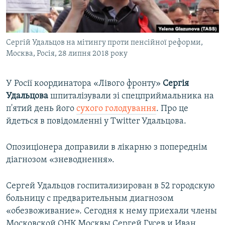
ВІДЕОУРОКИ «ELIFBE»
Русский
СВІДЧЕННЯ ОКУПАЦІЇ
Qırımtatar
Сергій Удальцов на мітингу проти пенсійної реформи,
УКРАЇНСЬКА ПРОБЛЕМА КРИМУ
Москва, Росія, 28 липня 2018 року
ДОЛУЧАЙСЯ!
ІНФОГРАФІКА
У Росії координатора «Лівого фронту»
Сергія
Удальцова
шпиталізували зі спецприймальника на
п'ятий день його
сухого голодування
. Про це
Усі сайти RFE/RL
йдеться в повідомленні у Twitter Удальцова.
Опозиціонера доправили в лікарню з попереднім
діагнозом «зневоднення».
Сергей Удальцов госпитализирован в 52 городскую
больницу с предварительным диагнозом
«обезвоживание». Сегодня к нему приехали члены
Московской ОНК Москвы Сергей Гусев и Иван