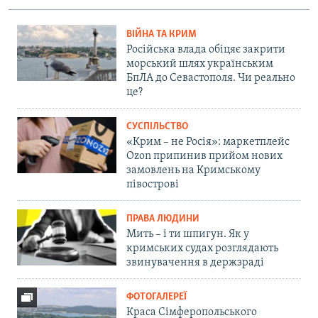
ВІЙНА ТА КРИМ
Російська влада обіцяє закрити
морський шлях українським
БпЛА до Севастополя. Чи реально
це?
СУСПІЛЬСТВО
«Крим – не Росія»: маркетплейс
Ozon припинив прийом нових
замовлень на Кримському
півострові
ПРАВА ЛЮДИНИ
Мить – і ти шпигун. Як у
кримських судах розглядають
звинувачення в держзраді
ФОТОГАЛЕРЕЇ
Краса Сімферопольського