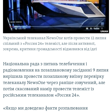
ВІДЕОУРОКИ «ELIFBE»
Русский
СВІДЧЕННЯ ОКУПАЦІЇ
Qırımtatar
УКРАЇНСЬКА ПРОБЛЕМА КРИМУ
ДОЛУЧАЙСЯ!
ІНФОГРАФІКА
Український телеканал NewsOne хотів провести 12 липня
спільний з «Россия 24» телеміст, але після активної,
зокрема, критики громадськості відмовився від ідеї
Усі сайти RFE/RL
Національна рада з питань телебачення і
радіомовлення на позаплановому засіданні 9 липня
вирішила провести позапланову виїзну перевірку
телеканалу NewsOne через раніше озвучений, але
потім скасований намір провести телеміст із
російським телеканалом «Россия 24».
«Якщо ми доведемо факти розпалювання