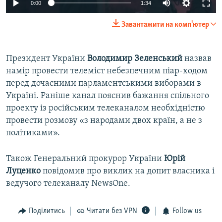
0:00
1:34
Завантажити на комп'ютер
Президент України
Володимир Зеленський
назвав
намір провести телеміст небезпечним піар-ходом
перед дочасними парламентськими виборами в
Україні. Раніше канал пояснив бажання спільного
проекту із російським телеканалом необхідністю
провести розмову «з народами двох країн, а не з
політиками».
Також Генеральний прокурор України
Юрій
Луценко
повідомив про виклик на допит власника і
ведучого телеканалу NewsOne.
Поділитись
Читати без VPN
Follow us