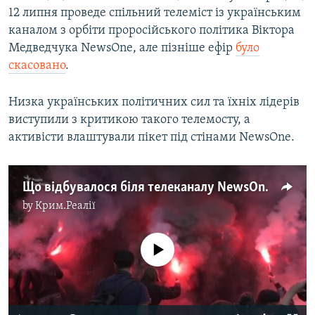
12 липня проведе спільний телеміст із українським
каналом з орбіти проросійського політика Віктора
Медведчука NewsOne, але пізніше ефір
було
скасовано
.
Низка українських політичних сил та їхніх лідерів
виступили з критикою такого телемосту, а
активісти влаштували пікет під стінами NewsOne.
Що відбувалося біля телеканалу NewsOne у відео
by
Крим.Реалії
No media source currently available