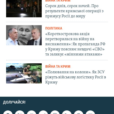
ВІЙНА ТА КРИМ
Сорок днів, сорок ночей. Про
результати кримської операції з
примусу Росії до миру
ПОЛІТИКА
«Короткострокова акція
перетворилася на війну на
виснаження»: Як пропаганда РФ
у Криму пояснює невдачі «СВО»
та залякує «мінними атаками»
ВІЙНА ТА КРИМ
«Полювання на колони». Як ЗСУ
ріжуть військову логістику Росії в
Криму
ДОЛУЧАЙСЯ!