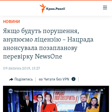
Доступність
посилання
Перейти
НОВИНИ
до
НОВИНИ
Якщо будуть порушення,
основного
ВОДА.КРИМ
матеріалу
анулюємо ліцензію – Нацрада
ВІДЕО ТА ФОТО
Перейти
анонсувала позапланову
до
ПОЛІТИКА
перевірку NewsOne
основної
БЛОГИ
навігації
09 липень 2019, 13:27
Перейти
ПОГЛЯД
до
Поділитись
Читати без VPN
ІНТЕРВ'Ю
пошуку
ВСЕ ЗА ДЕНЬ
СПЕЦПРОЕКТИ
ЯК ОБІЙТИ БЛОКУВАННЯ
ДЕПОРТАЦІЯ