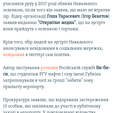
учасників руху у 2017 році облили Навального
зеленкою, після чого він заявив, що мало не втратив
зір. Лідер організації
Гоша Тарасевич
(
Ігор Бекетов
)
заявив виданню
"Открытые медиа"
, що на зустріч
вони прийдуть з зеленкою і тортами.
Крім того, збір людей на зустріч Навального
анонсувався невідомими в соціальних мережах,
повідомив
в твіттері сам політик.
Автор листування
розповів
Російській службі
Би-би-
си
, що студентам РГУ нафти і газу імені Губкіна
запропонували в чаті за гроші "забити" зону
прильоту аеропорту.
Прокуратура заявляє, що відправила застереження
15 особам, які закликали до участі в публічному
заході в аеропорту. У повідомленні відомства