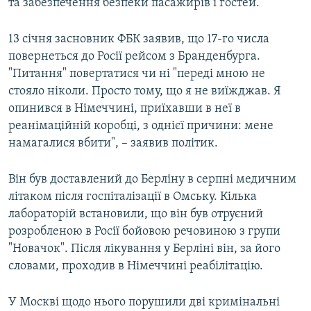
та забезпечення безпеки пасажирів і гостей.
13 січня засновник ФБК заявив, що 17-го числа
повернеться до Росії рейсом з Бранденбурга.
"Питання" повертатися чи ні "переді мною не
стояло ніколи. Просто тому, що я не виїжджав. Я
опинився в Німеччині, приїхавши в неї в
реанімаційній коробці, з однієї причини: мене
намагалися вбити", – заявив політик.
Він був доставлений до Берліну в серпні медичним
літаком після госпіталізації в Омську. Кілька
лабораторій встановили, що він був отруєний
розробленою в Росії бойовою речовиною з групи
"Новачок". Після лікування у Берліні він, за його
словами, проходив в Німеччині реабілітацію.
У Москві щодо нього порушили дві кримінальні