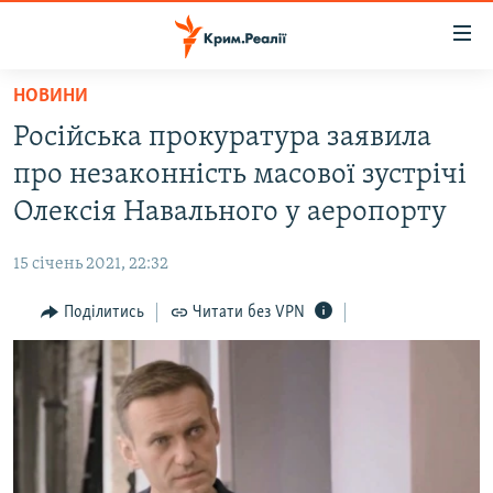
Доступність
посилання
Перейти
НОВИНИ
до
НОВИНИ
Російська прокуратура заявила
основного
ВОДА.КРИМ
матеріалу
про незаконність масової зустрічі
ВІДЕО ТА ФОТО
Перейти
Олексія Навального у аеропорту
до
ПОЛІТИКА
основної
15 січень 2021, 22:32
БЛОГИ
навігації
Перейти
Поділитись
Читати без VPN
ПОГЛЯД
до
ІНТЕРВ'Ю
пошуку
ВСЕ ЗА ДЕНЬ
СПЕЦПРОЕКТИ
ЯК ОБІЙТИ БЛОКУВАННЯ
ДЕПОРТАЦІЯ