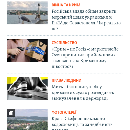
ВІЙНА ТА КРИМ
Російська влада обіцяє закрити
морський шлях українським
БпЛА до Севастополя. Чи реально
це?
СУСПІЛЬСТВО
«Крим – не Росія»: маркетплейс
Ozon припинив прийом нових
замовлень на Кримському
півострові
ПРАВА ЛЮДИНИ
Мить – і ти шпигун. Як у
кримських судах розглядають
звинувачення в держзраді
ФОТОГАЛЕРЕЇ
Краса Сімферопольського
водосховища та занедбаність