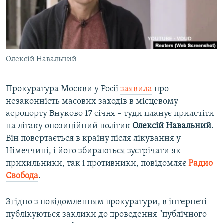
ВІДЕОУРОКИ «ELIFBE»
Русский
СВІДЧЕННЯ ОКУПАЦІЇ
Qırımtatar
УКРАЇНСЬКА ПРОБЛЕМА КРИМУ
Олексій Навальний
ДОЛУЧАЙСЯ!
ІНФОГРАФІКА
Прокуратура Москви у Росії
заявила
про
незаконність масових заходів в місцевому
Усі сайти RFE/RL
аеропорту Внуково 17 січня – туди планує прилетіти
на літаку опозиційний політик
Олексій Навальний
.
Він повертається в країну після лікування у
Німеччині, і його збираються зустрічати як
прихильники, так і противники, повідомляє​
Радио
Свобода
.
Згідно з повідомленням прокуратури, в інтернеті
публікуються заклики до проведення "публічного