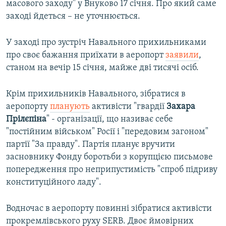
масового заходу" у Внуково 17 січня. Про який саме
заході йдеться – не уточнюється.
У заході про зустріч Навального прихильниками
про своє бажання приїхати в аеропорт
заявили
,
станом на вечір 15 січня, майже дві тисячі осіб.
Крім прихильників Навального, зібратися в
аеропорту
планують
активісти "гвардії
Захара
Прілєпіна
" - організації, що називає себе
"постійним військом" Росії і "передовим загоном"
партії "За правду". Партія планує вручити
засновнику Фонду боротьби з корупцією письмове
попередження про неприпустимість "спроб підриву
конституційного ладу".
Водночас в аеропорту повинні зібратися активісти
прокремлівського руху SERB. Двоє ймовірних