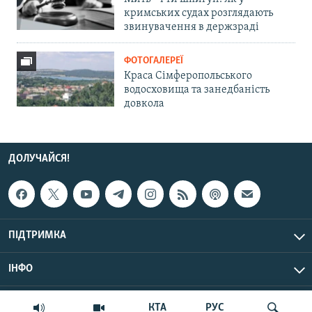
кримських судах розглядають
звинувачення в держзраді
ФОТОГАЛЕРЕЇ
Краса Сімферопольського
водосховища та занедбаність
довкола
ДОЛУЧАЙСЯ!
ПІДТРИМКА
ІНФО
© Крим.Реалії, 2026 | Усі права застережено.
КТА
РУС