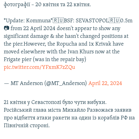
фотографії – 20 квітня та 22 квітня.
*Update: Kommuna*🇷🇺BSF: SEVASTOPOL🇷🇺0.5m
📷 from 22 April 2024 doesn't appear to show any
significant damage & she hasn't changed positions at
the pier.However, the Ropucha and 1x Krivak have
moved elsewhere with the Ivan Khurs now at the
Frigate pier (was in the repair bay)
pic.twitter.com/YFxmK7zZQu
— MT Anderson (@MT_Anderson)
April 22, 2024
21 квітня у Севастополі було чути вибухи.
Російський глава міста Михайло Развожаєв заявив
про відбиття атаки ракети на один із кораблів РФ на
Північній стороні.