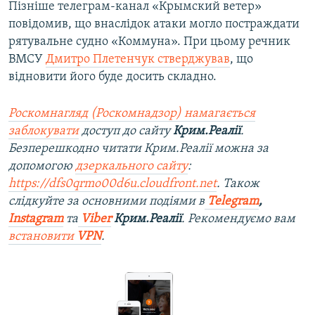
Пізніше телеграм-канал «Крымский ветер»
повідомив, що внаслідок атаки могло постраждати
рятувальне судно «Коммуна». При цьому речник
ВМСУ
Дмитро Плетенчук стверджував
, що
відновити його буде досить складно.
Роскомнагляд (Роскомнадзор) намагається
заблокувати
доступ до сайту
Крим.Реалії
.
Безперешкодно читати Крим.Реалії можна за
допомогою
дзеркального сайту
:
https://dfs0qrmo00d6u.cloudfront.net
. Також
слідкуйте за основними подіями в
Telegram
,
Instagram
та
Viber
Крим.Реалії
. Рекомендуємо вам
встановити
VPN
.