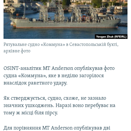
ВІДЕОУРОКИ «ELIFBE»
Русский
СВІДЧЕННЯ ОКУПАЦІЇ
Qırımtatar
УКРАЇНСЬКА ПРОБЛЕМА КРИМУ
ДОЛУЧАЙСЯ!
ІНФОГРАФІКА
Рятувальне судно «Коммуна» в Севастопольській бухті,
архівне фото
Усі сайти RFE/RL
OSINT-аналітик MT Anderson опублікував фото
судна «Коммуна», яке в неділю загорілося
внаслідок ракетного удару.
Як стверджується, судно, схоже, не зазнало
значних ушкоджень. Наразі воно перебуває на
тому ж місці біля пірсу.
Для порівняння MT Anderson опублікував дві