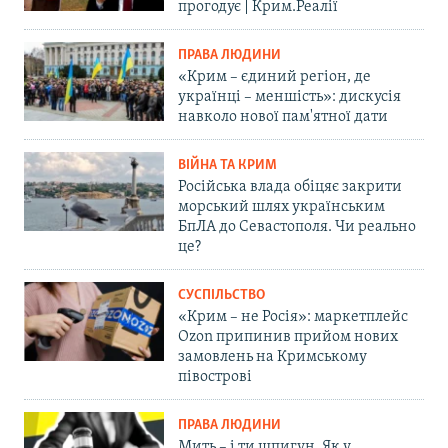
прогодує | Крим.Реалії
ПРАВА ЛЮДИНИ
«Крим – єдиний регіон, де
українці – меншість»: дискусія
навколо нової пам'ятної дати
ВІЙНА ТА КРИМ
Російська влада обіцяє закрити
морський шлях українським
БпЛА до Севастополя. Чи реально
це?
СУСПІЛЬСТВО
«Крим – не Росія»: маркетплейс
Ozon припинив прийом нових
замовлень на Кримському
півострові
ПРАВА ЛЮДИНИ
Мить – і ти шпигун. Як у