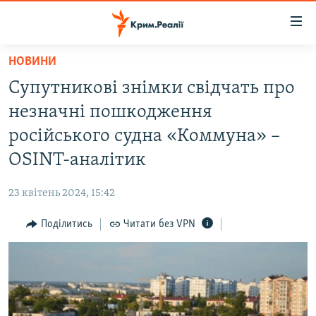
Доступність
посилання
Перейти
НОВИНИ
до
НОВИНИ
Супутникові знімки свідчать про
основного
ВОДА.КРИМ
матеріалу
незначні пошкодження
ВІДЕО ТА ФОТО
Перейти
російського судна «Коммуна» –
до
ПОЛІТИКА
OSINT-аналітик
основної
БЛОГИ
навігації
23 квітень 2024, 15:42
Перейти
ПОГЛЯД
до
Поділитись
Читати без VPN
ІНТЕРВ'Ю
пошуку
ВСЕ ЗА ДЕНЬ
СПЕЦПРОЕКТИ
ЯК ОБІЙТИ БЛОКУВАННЯ
ДЕПОРТАЦІЯ