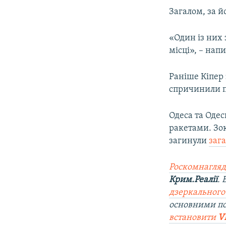
ВІДЕОУРОКИ «ELIFBE»
Загалом, за й
СВІДЧЕННЯ ОКУПАЦІЇ
«Один із них 
УКРАЇНСЬКА ПРОБЛЕМА КРИМУ
місці», – напи
ІНФОГРАФІКА
Раніше Кіпер 
спричинили 
Одеса та Оде
ракетами. Зок
загинули
заг
Роскомнагляд
Крим.Реалії
.
дзеркального
основними по
встановити
V