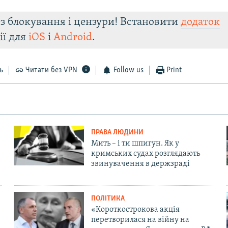
з блокування і цензури! Встановити
додаток
ії для
iOS
і
Android
.
ь
Читати без VPN
Follow us
Print
ПРАВА ЛЮДИНИ
Мить – і ти шпигун. Як у
кримських судах розглядають
звинувачення в держзраді
ПОЛІТИКА
«Короткострокова акція
перетворилася на війну на