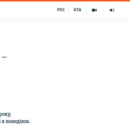
РУС
КТА
 –
року,
 в понеділок.