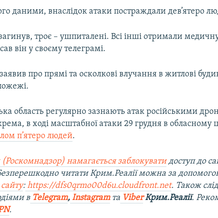
ого даними, внаслідок атаки постраждали дев’ятеро лю
загинув, троє – ушпиталені. Всі інші отримали медичн
сав він у своєму телеграмі.
заявив про прямі та осколкові влучання в житлові буди
пожежі.
ська область регулярно зазнають атак російськими дро
рема, в ході масштабної атаки 29 грудня в обласному 
алом п’ятеро людей
.
 (Роскомнадзор) намагається заблокувати
доступ до са
 Безперешкодно читати Крим.Реалії можна за допомог
 сайту
:
https://dfs0qrmo00d6u.cloudfront.net
. Також слі
діями в
Telegram
,
Instagram
та
Viber
Крим.Реалії
. Рек
PN
.