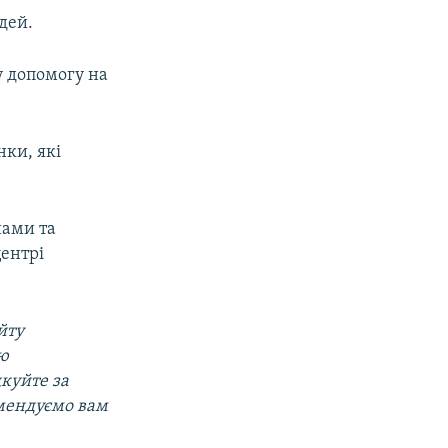
дей.
у допомогу на
нки, які
нами та
центрі
йту
ою
дкуйте за
омендуємо вам