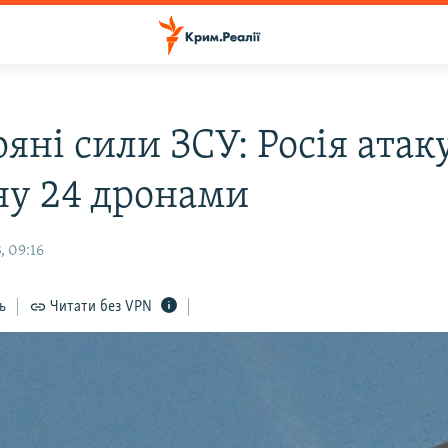
яні сили ЗСУ: Росія атак
ну 24 дронами
, 09:16
ь
Читати без VPN