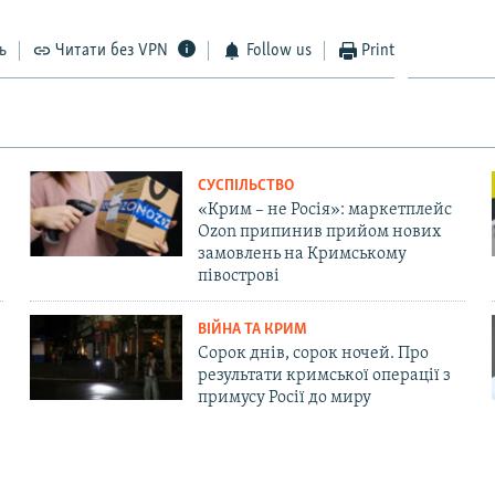
ь
Читати без VPN
Follow us
Print
СУСПІЛЬСТВО
«Крим – не Росія»: маркетплейс
Ozon припинив прийом нових
замовлень на Кримському
півострові
ВІЙНА ТА КРИМ
Сорок днів, сорок ночей. Про
результати кримської операції з
примусу Росії до миру