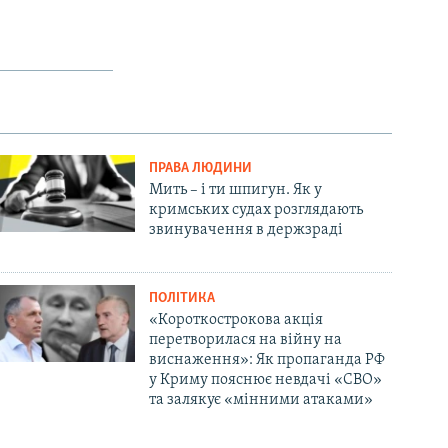
ПРАВА ЛЮДИНИ
Мить – і ти шпигун. Як у
кримських судах розглядають
звинувачення в держзраді
ПОЛІТИКА
«Короткострокова акція
перетворилася на війну на
виснаження»: Як пропаганда РФ
у Криму пояснює невдачі «СВО»
та залякує «мінними атаками»