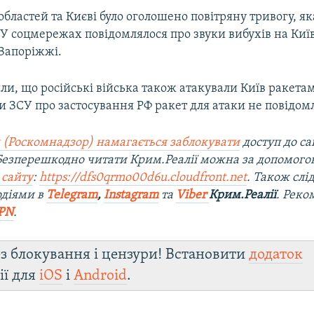
 областей та Києві було оголошено повітряну тривогу, я
 У соцмережах повідомлялося про звуки вибухів на Киї
 Запоріжжі.
и, що російські війська також атакували Київ ракета
и ЗСУ про застосування РФ ракет для атаки не повідом
 (Роскомнадзор) намагається заблокувати
доступ до са
 Безперешкодно читати Крим.Реалії можна за допомог
 сайту
:
https://dfs0qrmo00d6u.cloudfront.net
. Також слі
одіями в
Telegram
,
Instagram
та
Viber
Крим.Реалії
. Рек
PN
.
з блокування і цензури! Встановити
додаток
ії для
iOS
і
Android
.