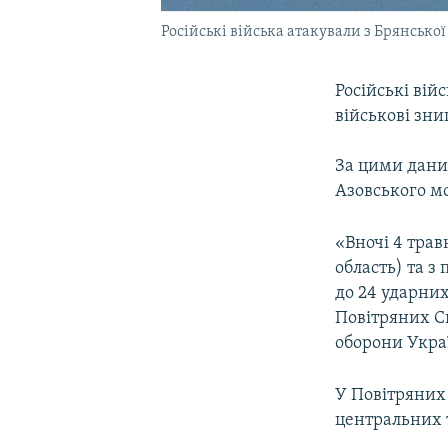
Російські війська атакували з Брянсько
Російські вій
військові зн
За цими даним
Азовського м
«Вночі 4 трав
область) та з
до 24 ударних
Повітряних С
оборони Укра
У Повітряних 
центральних 