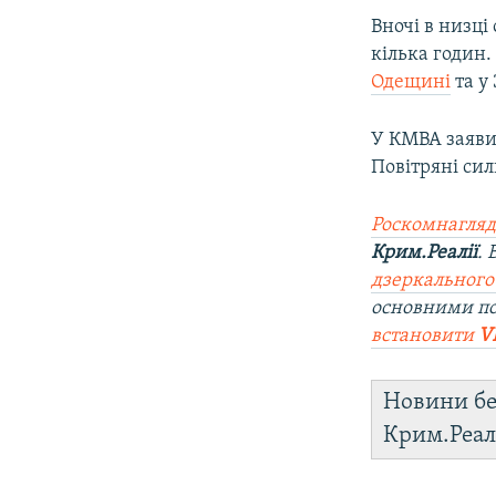
Вночі в низці
кілька годин.
Одещині
та у
У КМВА заявил
Повітряні сил
Роскомнагляд
Крим.Реалії
.
дзеркального
основними п
встановити
V
Новини бе
Крим.Реал