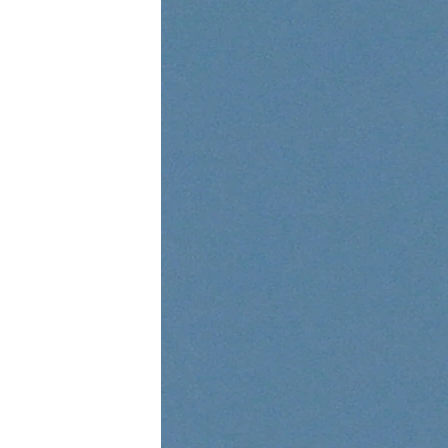
ВІДЕОУРОКИ «ELIFBE»
СВІДЧЕННЯ ОКУПАЦІЇ
УКРАЇНСЬКА ПРОБЛЕМА КРИМУ
ІНФОГРАФІКА