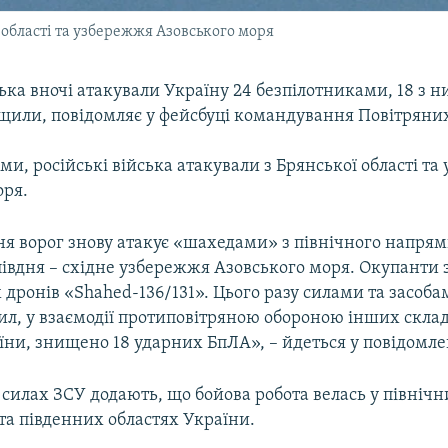
ї області та узбережжя Азовського моря
ська вночі атакували Україну 24 безпілотниками, 18 з н
ищили, повідомляє у фейсбуці командування Повітряних
и, російські війська атакували з Брянської області т
оря.
ня ворог знову атакує «шахедами» з північного напря
 півдня – східне узбережжя Азовського моря. Окупанти 
 дронів «Shahed-136/131». Цього разу силами та засоб
ил, у взаємодії протиповітряною обороною інших скла
їни, знищено 18 ударних БпЛА», – йдеться у повідомле
силах ЗСУ додають, що бойова робота велась у північн
та південних областях України.