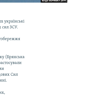
их українські
 сил ЗСУ.
а узбережжя
мку (Брянська
застосували
ами
дових Сил
нні.
их,