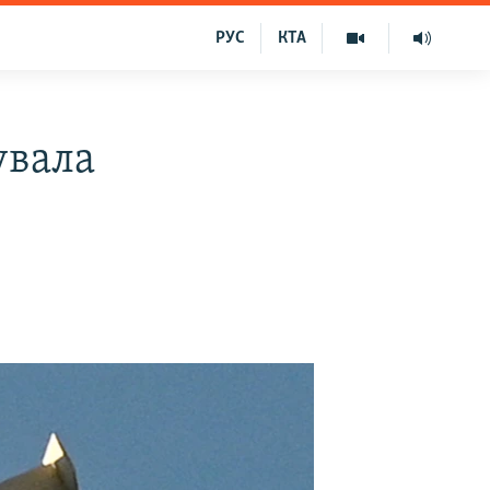
РУС
КТА
увала