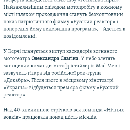
Гасфорта відбудеться байк-шоу «Російська Мрія».
Найважливішим епізодом мотопробігу в кожному
місті шляхом проходження стануть безкоштовний
показ патріотичного фільму «Русский реактор» і
попередня йому видовищна програма», – йдеться в
повідомленні.
У Керчі планується виступ каскадерів вогняного
мототеатра
Олександра Єлагіна
. У небо злетять
мотоцикли команди мотофрістайлерів Mad Men і
зазвучить гітара від російської рок-групи
«Декабрь». Після цього в місцевому кінотеатрі
«Україна» відбудеться прем'єра фільму «Русский
реактор».
Над 40-хвилинною стрічкою вся команда «Нічних
вовків» працювала понад шість місяців.