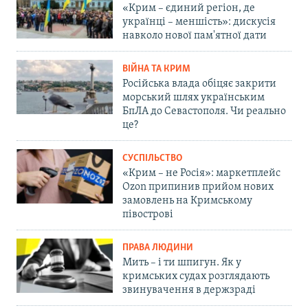
«Крим – єдиний регіон, де
українці – меншість»: дискусія
навколо нової пам'ятної дати
ВІЙНА ТА КРИМ
Російська влада обіцяє закрити
морський шлях українським
БпЛА до Севастополя. Чи реально
це?
СУСПІЛЬСТВО
«Крим – не Росія»: маркетплейс
Ozon припинив прийом нових
замовлень на Кримському
півострові
ПРАВА ЛЮДИНИ
Мить – і ти шпигун. Як у
кримських судах розглядають
звинувачення в держзраді