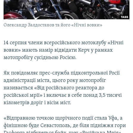
ВІДЕОУРОКИ «ELIFBE»
Русский
СВІДЧЕННЯ ОКУПАЦІЇ
Qırımtatar
Олександр Залдостанов та його «Нічні вовки»
УКРАЇНСЬКА ПРОБЛЕМА КРИМУ
ДОЛУЧАЙСЯ!
ІНФОГРАФІКА
14 серпня члени всеросійського мотоклубу «Нічні
вовки» мають намір відвідати Керч у рамках
мотопробігу сусідньою Росією.
Усі сайти RFE/RL
Як повідомляє прес-служба підконтрольної Росії
адміністрації міста, цього року мотопробіг
називається «Від російського реактора до
російської мрії» і включає в себе понад 3,5 тисячі
кілометрів доріг і вісім міст.
«Відправною точкою щорічного події стала Уфа, а
фінішною буде Севастополь, де біля підніжжя гори