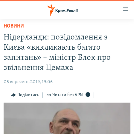
Доступність
посилання
Перейти
НОВИНИ
до
НОВИНИ
Нідерланди: повідомлення з
основного
ВОДА.КРИМ
матеріалу
Києва «викликають багато
ВІДЕО ТА ФОТО
Перейти
запитань» – міністр Блок про
до
ПОЛІТИКА
звільнення Цемаха
основної
БЛОГИ
навігації
05 вересень 2019, 19:06
Перейти
ПОГЛЯД
до
Поділитись
Читати без VPN
ІНТЕРВ'Ю
пошуку
ВСЕ ЗА ДЕНЬ
СПЕЦПРОЕКТИ
ЯК ОБІЙТИ БЛОКУВАННЯ
ДЕПОРТАЦІЯ