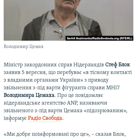
ВІДЕОУРОКИ «ELIFBE»
Русский
СВІДЧЕННЯ ОКУПАЦІЇ
Qırımtatar
УКРАЇНСЬКА ПРОБЛЕМА КРИМУ
ДОЛУЧАЙСЯ!
ІНФОГРАФІКА
Володимир Цемах
Міністр закордонних справ Нідерландів
Стеф
Блок
Усі сайти RFE/RL
заявив 5 вересня, що перебуває «в тісному контакті
з владними органами України» з приводу
звільнення з-під варти фігуранта справи MH17
Володимира
Цемаха
. Про це повідомляє
нідерландське агентство ANP, називаючи
звільненого з-під варти Цемаха «підозрюваним»,
інформує
Радіо Свобода
.
«Ми добре поінформовані про це», – сказав Блок,