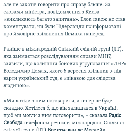
але не захотів говорити про справу бльше. За
словами міністра, повідомлення з Києва
«викликають багато запитань». Блок також не став
коментувати, чи були Нідерланди поінформовані
про ймовірне звільнення Цемаха наперед.
Раніше в міжнародній Спільній слідчій групі (JIT),
яка займається розслідуванням справи MH17,
заявили, що колишній бойовик угруповання «ДНР»
Володимир Цемах, якого 5 вересня звільнив з-під
варти український суд, є «цікавою для слідства
людиною».
«Ми хотіли з ним поговорити, а тепер це буде
складно. Хотілося б, що він залишався в Україні,
щоб ми могли з ним поговорити», – сказала
Радіо
Свобода
телефоном речниця міжнародної Спільної
слідчої групи (JIT)
Брехтьє ван де Мосдейк
.