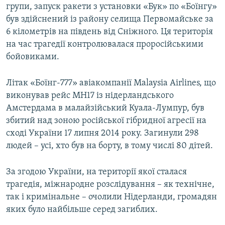
групи, запуск ракети з установки «Бук» по «Боїнгу»
був здійснений із району селища Первомайське за
6 кілометрів на південь від Сніжного. Ця територія
на час трагедії контролювалася проросійськими
бойовиками.
Літак «Боїнг-777» авіакомпанії Malaysia Airlines, що
виконував рейс MH17 із нідерландського
Амстердама в малайзійський Куала-Лумпур, був
збитий над зоною російської гібридної агресії на
сході України 17 липня 2014 року. Загинули 298
людей – усі, хто був на борту, в тому числі 80 дітей.
За згодою України, на території якої сталася
трагедія, міжнародне розслідування – як технічне,
так і кримінальне – очолили Нідерланди, громадян
яких було найбільше серед загиблих.