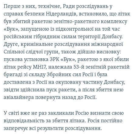
Перше з них, технічне, Ради розслідувань у
справах безпеки Нідерландів, встановило, що літак
був збитий ракетою зенітно-ракетного комплексу
«Бук», запущеною із підконтрольної на той час
російським гібридним силам території Донбасу.
Друге, кримінальне розслідування міжнародної
Спільної слідчої групи, також дійшло висновку:
пускова установка ЗРК «Бук», ракетою з якої збили
літак рейсу MH17, належала 53-й зенітній ракетній
бригаді зі складу Збройних сил Росії і була
доставлена з Росії на окуповану частину Донбасу,
звідти здійснила пуск ракети, а після збиття нею
авіалайнера повернута назад до Росії.
У світі вже не раз закликали Росію визнати свою
відповідальність за збиття літака. Росія постійно
заперечує всі результати розслідування.