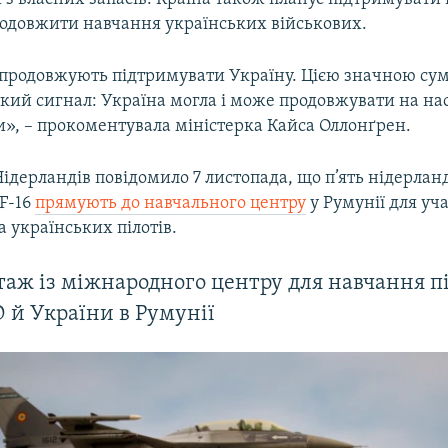
родовжити навчання українських військових.
продовжують підтримувати Україну. Цією значною су
кий сигнал: Україна могла і може продовжувати на на
и», – прокоментувала міністерка Кайса Оллонґрен.
ідерландів повідомило 7 листопада, що п’ять нідерлан
F-16
прямують до навчального центру
у Румунії для уча
 українських пілотів.
аж із міжнародного центру для навчання пі
 й України в Румунії