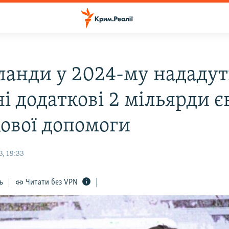
ланди у 2024-му нададут
і додаткові 2 мільярди є
кової допомоги
, 18:33
ь
Читати без VPN