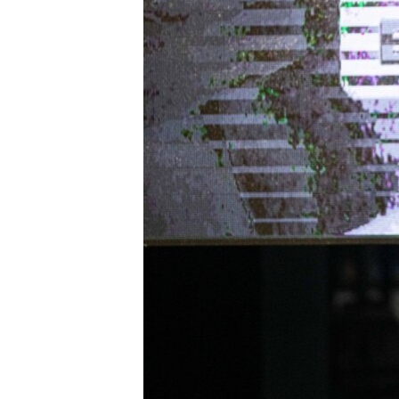
ВІДЕОУРОКИ «ELIFBE»
СВІДЧЕННЯ ОКУПАЦІЇ
УКРАЇНСЬКА ПРОБЛЕМА КРИМУ
ІНФОГРАФІКА