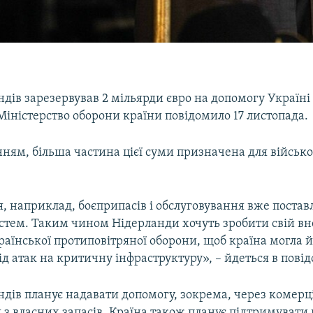
дів зарезервував 2 мільярди євро на допомогу Україні
 Міністерство оборони країни повідомило 17 листопада.
ням, більша частина цієї суми призначена для військ
я, наприклад, боєприпасів і обслуговування вже поста
истем. Таким чином Нідерланди хочуть зробити свій вн
аїнської протиповітряної оборони, щоб країна могла й
д атак на критичну інфраструктуру», – йдеться в пові
дів планує надавати допомогу, зокрема, через комерці
 з власних запасів. Країна також планує підтримувати 