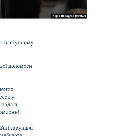
 в наступному
ової допомоги
влених
есок у
 надалі
домленні.
йні закупівлі
відбудову