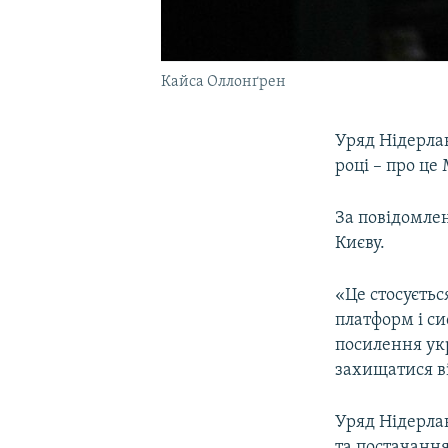
Кайса Оллонґрен
Уряд Нідерлан
році – про це
За повідомлен
Києву.
«Це стосуєтьс
платформ і с
посилення укр
захищатися ві
Уряд Нідерлан
та постачання