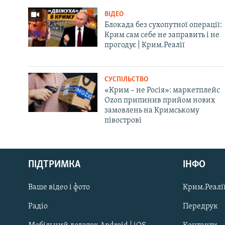
ВІДЕО
Блокада без сухопутної операції:
Крим сам себе не заправить і не
прогодує | Крим.Реалії
СУСПІЛЬСТВО
«Крим – не Росія»: маркетплейс
Ozon припинив прийом нових
замовлень на Кримському
півострові
Русский
ПІДТРИМКА
ІНФО
Qırımtatar
Ваше відео і фото
Крим.Реалії
ДОЛУЧАЙСЯ!
Радіо
Передрук