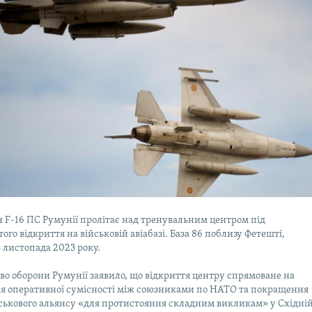
F-16 ПС Румунії пролітає над тренувальним центром під
ого відкриття на військовій авіабазі. База 86 поблизу Фетешті,
3 листопада 2023 року.
во оборони Румунії заявило, що відкриття центру спрямоване на
я оперативної сумісності між союзниками по НАТО та покращення
йськового альянсу «для протистояння складним викликам» у Східні