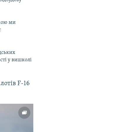
мою ми
с
дських
сті у вишколі
лотів F-16