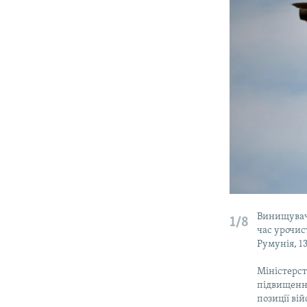
Винищувач 
1/8
час урочист
Румунія, 1
Міністерст
підвищенн
позиції ві