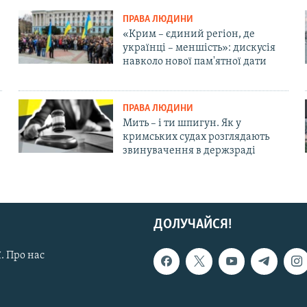
ПРАВА ЛЮДИНИ
«Крим – єдиний регіон, де
українці – меншість»: дискусія
навколо нової пам'ятної дати
ПРАВА ЛЮДИНИ
Мить – і ти шпигун. Як у
кримських судах розглядають
звинувачення в держзраді
ДОЛУЧАЙСЯ!
. Про нас