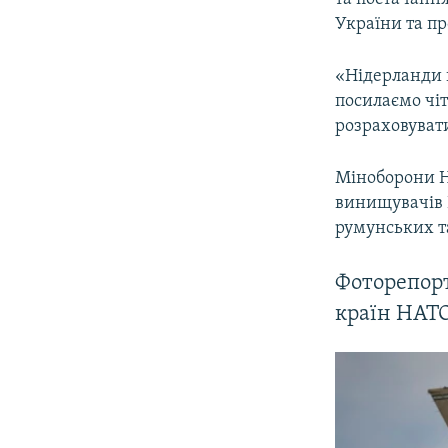
України та п
«Нідерланди 
посилаємо чіт
розраховуват
Міноборони Н
винищувачів 
румунських та
Фоторепорт
країн НАТО