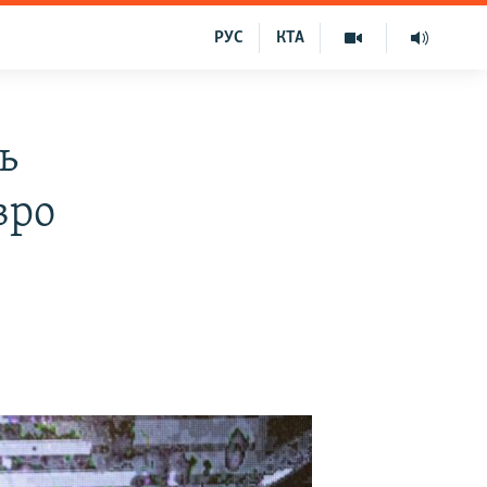
РУС
КТА
ь
вро