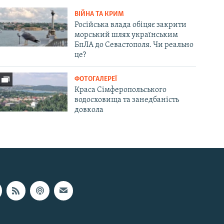
ВІЙНА ТА КРИМ
Російська влада обіцяє закрити
морський шлях українським
БпЛА до Севастополя. Чи реально
це?
ФОТОГАЛЕРЕЇ
Краса Сімферопольського
водосховища та занедбаність
довкола