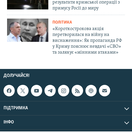
результати кримської операції з
примусу Росії до миру
ПОЛІТИКА
«Короткострокова акція
перетворилася на війну на
виснаження»: Як пропаганда РФ
у Криму пояснює невдачі «СВО»
та залякує «мінними атаками»
ДОЛУЧАЙСЯ!
ПІДТРИМКА
ІНФО