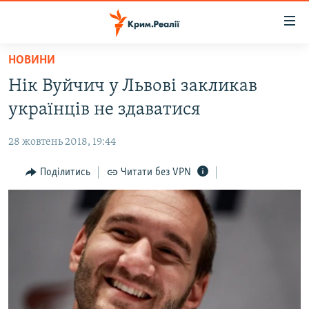
Доступність
посилання
Перейти
НОВИНИ
до
НОВИНИ
Нік Вуйчич у Львові закликав
основного
ВОДА.КРИМ
матеріалу
українців не здаватися
ВІДЕО ТА ФОТО
Перейти
до
28 жовтень 2018, 19:44
ПОЛІТИКА
основної
БЛОГИ
Поділитись
Читати без VPN
навігації
Перейти
ПОГЛЯД
до
ІНТЕРВ'Ю
пошуку
ВСЕ ЗА ДЕНЬ
СПЕЦПРОЕКТИ
ЯК ОБІЙТИ БЛОКУВАННЯ
ДЕПОРТАЦІЯ