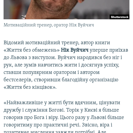
ВІДЕОУРОКИ «ELIFBE»
Русский
СВІДЧЕННЯ ОКУПАЦІЇ
Qırımtatar
Мотиваційний тренер, оратор Нік Вуйчич
УКРАЇНСЬКА ПРОБЛЕМА КРИМУ
ДОЛУЧАЙСЯ!
ІНФОГРАФІКА
Відомий мотиваційний тренер, автор книги
«Життя без обмежень»
Нік Вуйчич
уперше приїхав
до Львова з виступом. Вуйчич народився без ніг і
Усі сайти RFE/RL
рук, але зумів навчитись жити і досягнув успіху,
ставши популярним оратором і автором
бестселерів, створивши благодійну організацію
«Життя без кінцівок».
«Найважливіше у житті бути вдячним, цінувати
дружбу і служіння Богові. Торік у Києві я більше
говорив про Бога і віру. Цього разу у Львові більше
говоритиму про практичні речі. Звісно, віра і
позитивне мислення завжди потрібні. Але