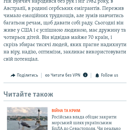
Нік Вуйчич народився без рук і ніг 1982 року, в
Австралії, в родині сербських емігрантів. Пережив
чимало емоційних труднощів, але зумів навчитись
багатьом речам, щоб давати собі раду. Сьогодні він
живе у США і є успішною людиною, має дружину та
чотирьох дітей. Він відвідав майже 70 країн, і
скрізь збирає тисячі людей, яких прагне надихнути
на віру, надію, оптимізм, закликає використовувати
свій потенціал.
Поділитись
Читати без VPN
Follow us
Читайте також
ВІЙНА ТА КРИМ
Російська влада обіцяє закрити
морський шлях українським
БпЛА до Севастополя. Чи реально