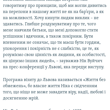
говоритиму про принципи, щоб ми могли дивитись
на перепони в нашому житті не як на бар’єри, а як
на можливості. Хочу кинути людям виклик – не
здаватись. Глибше роздумуватиму про те, чого
мене навчили батьки, що мені допомогло стати
успішним і вдячним, а також покірним. Бути
впевненим не означає, що ти маєш бути гордим,
упокорення і покірність не є слабкістю, це те, як
розуміємо свою цінність як людини, як особистості,
як цінуємо інших людей», – зауважив Нік Вуйчич
на прес-конференції у Львові, яка передує виступу.
Програма візиту до Львова називається «Життя без
обмежень», бо власне життя Ніка є свідченням
того, що ніщо не може завадити віру, надії, любові і
досягненню мрій.