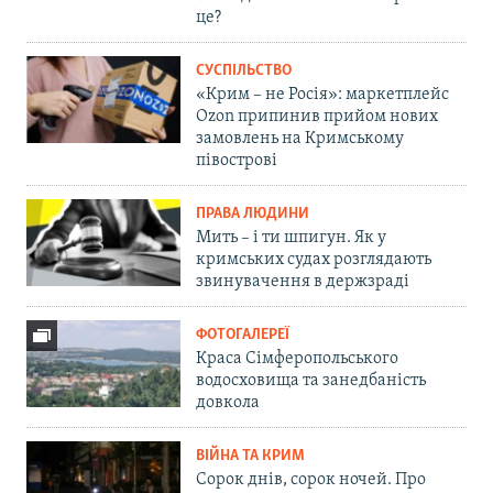
це?
СУСПІЛЬСТВО
«Крим – не Росія»: маркетплейс
Ozon припинив прийом нових
замовлень на Кримському
півострові
ПРАВА ЛЮДИНИ
Мить – і ти шпигун. Як у
кримських судах розглядають
звинувачення в держзраді
ФОТОГАЛЕРЕЇ
Краса Сімферопольського
водосховища та занедбаність
довкола
ВІЙНА ТА КРИМ
Сорок днів, сорок ночей. Про