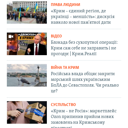
ПРАВА ЛЮДИНИ
«Крим – єдиний регіон, де
українці – меншість»: дискусія
навколо нової пам'ятної дати
ВІДЕО
Блокада без сухопутної операції:
Крим сам себе не заправить і не
прогодує | Крим.Реалії
ВІЙНА ТА КРИМ
Російська влада обіцяє закрити
морський шлях українським
БпЛА до Севастополя. Чи реально
це?
СУСПІЛЬСТВО
«Крим – не Росія»: маркетплейс
Ozon припинив прийом нових
замовлень на Кримському