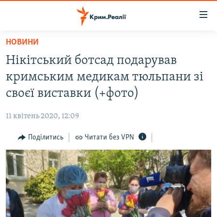
Доступність
посилання
Перейти
НОВИНИ
до
НОВИНИ
Нікітський ботсад подарував
основного
ВОДА.КРИМ
матеріалу
кримським медикам тюльпани зі
ВІДЕО ТА ФОТО
Перейти
своєї виставки (+фото)
до
ПОЛІТИКА
основної
11 квітень 2020, 12:09
БЛОГИ
навігації
Перейти
Поділитись
Читати без VPN
ПОГЛЯД
до
ІНТЕРВ'Ю
пошуку
ВСЕ ЗА ДЕНЬ
СПЕЦПРОЕКТИ
ЯК ОБІЙТИ БЛОКУВАННЯ
ДЕПОРТАЦІЯ