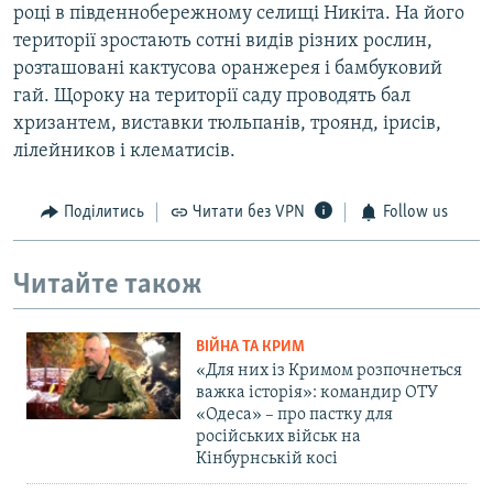
році в південнобережному селищі Никіта. На його
території зростають сотні видів різних рослин,
розташовані кактусова оранжерея і бамбуковий
гай. Щороку на території саду проводять бал
хризантем, виставки тюльпанів, троянд, ірисів,
лілейников і клематисів.
Поділитись
Читати без VPN
Follow us
Читайте також
ВІЙНА ТА КРИМ
«Для них із Кримом розпочнеться
важка історія»: командир ОТУ
«Одеса» – про пастку для
російських військ на
Кінбурнській косі