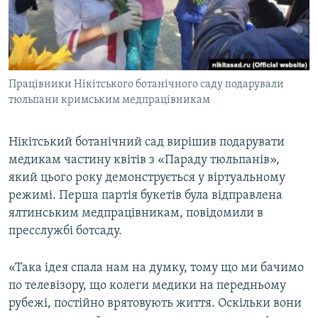
ВІДЕОУРОКИ «ELIFBE»
Русский
СВІДЧЕННЯ ОКУПАЦІЇ
Qırımtatar
УКРАЇНСЬКА ПРОБЛЕМА КРИМУ
Працівники Нікітського ботанічного саду подарували
ДОЛУЧАЙСЯ!
ІНФОГРАФІКА
тюльпани кримським медпрацівникам
Нікітський ботанічний сад вирішив подарувати
Усі сайти RFE/RL
медикам частину квітів з «Параду тюльпанів»,
який цього року демонструється у віртуальному
режимі. Перша партія букетів була відправлена
ялтинським медпрацівникам, повідомили в
пресслужбі ботсаду.
«Така ідея спала нам на думку, тому що ми бачимо
по телевізору, що колеги медики на передньому
рубежі, постійно врятовують життя. Оскільки вони