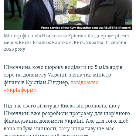
ВІДЕОУРОКИ «ELIFBE»
Русский
СВІДЧЕННЯ ОКУПАЦІЇ
Qırımtatar
УКРАЇНСЬКА ПРОБЛЕМА КРИМУ
Міністр фінансів Німеччини Крістіан Лінднер зустрівся з
ДОЛУЧАЙСЯ!
ІНФОГРАФІКА
мером Києва Віталієм Кличком, Київ, Україна, 14 серпня
2023 року
Усі сайти RFE/RL
Німеччина хоче щороку виділяти по 5 мільярдів
євро на допомогу Україні, зазначив міністр
фінансів Крістіан Лінднер,
повідомляє
«Укрінформ»
.
Під час свого візиту до Києва він розповів, що у
Німеччині вже розробили програму для щорічного
фінансування допомоги Україні. Але для того, щоб
вона набула чинності, таку ініціативу ще має