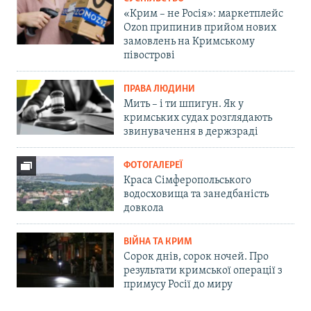
«Крим – не Росія»: маркетплейс
Ozon припинив прийом нових
замовлень на Кримському
півострові
ПРАВА ЛЮДИНИ
Мить – і ти шпигун. Як у
кримських судах розглядають
звинувачення в держзраді
ФОТОГАЛЕРЕЇ
Краса Сімферопольського
водосховища та занедбаність
довкола
ВІЙНА ТА КРИМ
Сорок днів, сорок ночей. Про
результати кримської операції з
примусу Росії до миру