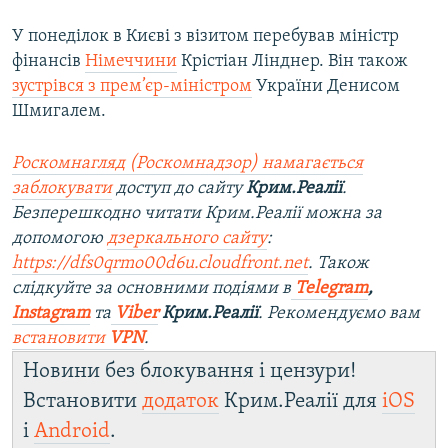
У понеділок в Києві з візитом перебував міністр
фінансів
Німеччини
Крістіан Лінднер. Він також
зустрівся з прем’єр-міністром
України Денисом
Шмигалем.
Роскомнагляд (Роскомнадзор) намагається
заблокувати
доступ до сайту
Крим.Реалії
.
Безперешкодно читати Крим.Реалії можна за
допомогою
дзеркального сайту
:
https://dfs0qrmo00d6u.cloudfront.net
. Також
слідкуйте за основними подіями в
Telegram
,
Instagram
та
Viber
Крим.Реалії
. Рекомендуємо вам
встановити
VPN
.
Новини без блокування і цензури!
Встановити
додаток
Крим.Реалії для
iOS
і
Android
.