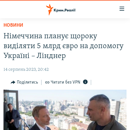
Доступність
посилання
Перейти
НОВИНИ
до
НОВИНИ
Німеччина планує щороку
основного
ВОДА.КРИМ
матеріалу
виділяти 5 млрд євро на допомогу
ВІДЕО ТА ФОТО
Перейти
Україні – Лінднер
до
ПОЛІТИКА
основної
14 серпень 2023, 20:42
БЛОГИ
навігації
Перейти
Поділитись
Читати без VPN
ПОГЛЯД
до
ІНТЕРВ'Ю
пошуку
ВСЕ ЗА ДЕНЬ
СПЕЦПРОЕКТИ
ЯК ОБІЙТИ БЛОКУВАННЯ
ДЕПОРТАЦІЯ