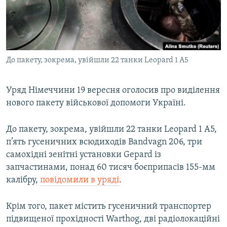
ВІДЕОУРОКИ «ELIFBE»
Русский
СВІДЧЕННЯ ОКУПАЦІЇ
Qırımtatar
УКРАЇНСЬКА ПРОБЛЕМА КРИМУ
До пакету, зокрема, увійшли 22 танки Leopard 1 A5
ДОЛУЧАЙСЯ!
ІНФОГРАФІКА
Уряд Німеччини 19 вересня оголосив про виділення
нового пакету військової допомоги Україні.
Усі сайти RFE/RL
До пакету, зокрема, увійшли 22 танки Leopard 1 A5,
п’ять гусеничних всюдиходів Bandvagn 206, три
самохідні зенітні установки Gepard із
запчастинами, понад 60 тисяч боєприпасів 155-мм
калібру,
повідомили в уряді
.
Крім того, пакет містить гусеничний транспортер
підвищеної прохідності Warthog, дві радіолокаційні