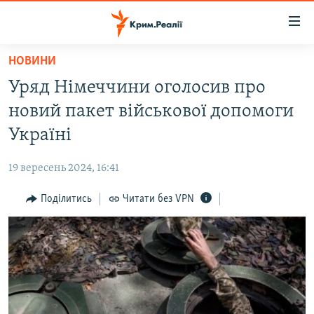
Доступність
посилання
Перейти
НОВИНИ
до
НОВИНИ
Уряд Німеччини оголосив про
основного
ВОДА.КРИМ
матеріалу
новий пакет військової допомоги
ВІДЕО ТА ФОТО
Перейти
Україні
до
ПОЛІТИКА
основної
19 вересень 2024, 16:41
БЛОГИ
навігації
Перейти
Поділитись
Читати без VPN
ПОГЛЯД
до
ІНТЕРВ'Ю
пошуку
ВСЕ ЗА ДЕНЬ
СПЕЦПРОЕКТИ
ЯК ОБІЙТИ БЛОКУВАННЯ
ДЕПОРТАЦІЯ