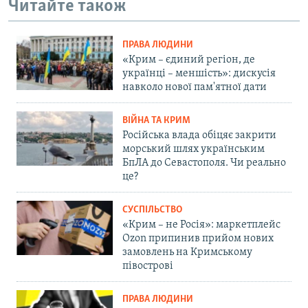
Читайте також
ПРАВА ЛЮДИНИ
«Крим – єдиний регіон, де
українці – меншість»: дискусія
навколо нової пам'ятної дати
ВІЙНА ТА КРИМ
Російська влада обіцяє закрити
морський шлях українським
БпЛА до Севастополя. Чи реально
це?
СУСПІЛЬСТВО
«Крим – не Росія»: маркетплейс
Ozon припинив прийом нових
замовлень на Кримському
півострові
ПРАВА ЛЮДИНИ