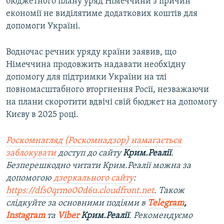
бюджетного плану уряд Німеччини з причин
економії не виділятиме додаткових коштів для
допомоги Україні.
Водночас речник уряду країни заявив, що
Німеччина продовжить надавати необхідну
допомогу для підтримки України на тлі
повномасштабного вторгнення Росії, незважаючи
на плани скоротити вдвічі свій бюджет на допомогу
Києву в 2025 році.
Роскомнагляд (Роскомнадзор) намагається
заблокувати
доступ до сайту
Крим.Реалії
.
Безперешкодно читати Крим.Реалії можна за
допомогою
дзеркального сайту
:
https://dfs0qrmo00d6u.cloudfront.net
. Також
слідкуйте за основними подіями в
Telegram
,
Instagram
та
Viber
Крим.Реалії
. Рекомендуємо