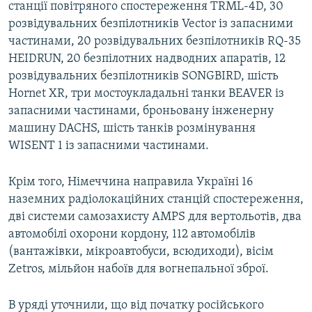
станції повітряного спостереження TRML-4D, 30
розвідувальних безпілотників Vector із запасними
частинами, 20 розвідувальних безпілотників RQ-35
HEIDRUN, 20 безпілотних надводних апаратів, 12
розвідувальних безпілотників SONGBIRD, шість
Hornet XR, три мостоукладальні танки BEAVER із
запасними частинами, броньовану інженерну
машину DACHS, шість танків розмінування
WISENT 1 із запасними частинами.
Крім того, Німеччина направила Україні 16
наземних радіолокаційних станцій спостереження,
дві системи самозахисту AMPS для вертольотів, два
автомобілі охорони кордону, 112 автомобілів
(вантажівки, мікроавтобуси, всюдиходи), вісім
Zetros, мільйон набоїв для вогнепальної зброї.
В уряді уточнили, що від початку російського