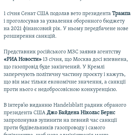
1 січня Сенат США подолав вето президента
Трампа
і проголосував за ухвалення оборонного бюджету
на 2021 фінансовий рік. У ньому передбачене нове
розширення санкцій.
Представник російського МЗС заявив агентству
«РИА Новости»
13 січня, що Москва досі впевнена,
що газопровід буде закінчений. У Кремлі
заперечують політичну частину проєкту і кажуть,
що він має тільки економічне значення, а санкції
проти нього є недобросовісною конкуренцією.
В інтерв’ю виданню Handelsblatt радник обраного
президента США
Джо Байдена Ніколас Бернс
запропонував зупинити на певний час санкції
проти будівельників газопроводу і самого