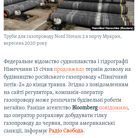
ВІДЕОУРОКИ «ELIFBE»
Русский
СВІДЧЕННЯ ОКУПАЦІЇ
Qırımtatar
УКРАЇНСЬКА ПРОБЛЕМА КРИМУ
Труби для газопроводу Nord Stream 2 в порту Мукран,
ДОЛУЧАЙСЯ!
ІНФОГРАФІКА
вересень 2020 року
Федеральне відомство судноплавства і гідрографії
Усі сайти RFE/RL
Німеччини 15 січня
продовжило
термін дозволу на
будівництво російського газопроводу «Північний
потік-2» до кінця травня. Згідно з повідомленням
на сайті регулятора, компанія-оператор
газопроводу може розпочати будівельні роботи
негайно. Раніше агентство
Bloomberg
повідомило
,
що оператор розраховує добудувати гілку
газопроводу до червня, попри американські
санкції, інформує
Радіо Свобода.