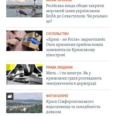
ВІЙНА ТА КРИМ
Російська влада обіцяє закрити
морський шлях українським
БпЛА до Севастополя. Чи реально
це?
СУСПІЛЬСТВО
«Крим – не Росія»: маркетплейс
Ozon припинив прийом нових
замовлень на Кримському
півострові
ПРАВА ЛЮДИНИ
Мить – і ти шпигун. Як у
кримських судах розглядають
звинувачення в держзраді
ФОТОГАЛЕРЕЇ
Краса Сімферопольського
водосховища та занедбаність
довкола