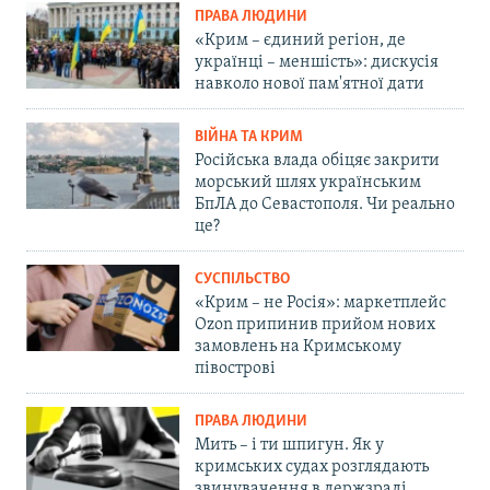
ПРАВА ЛЮДИНИ
«Крим – єдиний регіон, де
українці – меншість»: дискусія
навколо нової пам'ятної дати
ВІЙНА ТА КРИМ
Російська влада обіцяє закрити
морський шлях українським
БпЛА до Севастополя. Чи реально
це?
СУСПІЛЬСТВО
«Крим – не Росія»: маркетплейс
Ozon припинив прийом нових
замовлень на Кримському
півострові
ПРАВА ЛЮДИНИ
Мить – і ти шпигун. Як у
кримських судах розглядають
звинувачення в держзраді