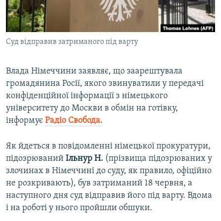
ВІДЕОУРОКИ «ELIFBE»
Русский
СВІДЧЕННЯ ОКУПАЦІЇ
Qırımtatar
Суд відправив затриманого під варту
УКРАЇНСЬКА ПРОБЛЕМА КРИМУ
ДОЛУЧАЙСЯ!
ІНФОГРАФІКА
Влада Німеччини заявляє, що заарештувала
громадянина Росії, якого звинуватили у передачі
конфіденційної інформації з німецького
Усі сайти RFE/RL
університету до Москви в обмін на готівку,
інформує
Радіо Свобода.
Як йдеться в повідомленні німецької прокуратури,
підозрюваний
Ільнур Н.
(прізвища підозрюваних у
злочинах в Німеччині до суду, як правило, офіційно
не розкривають), був затриманий 18 червня, а
наступного дня суд відправив його під варту. Вдома
і на роботі у нього пройшли обшуки.