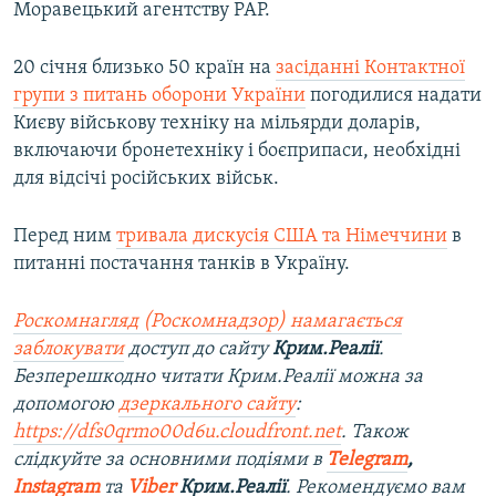
Моравецький агентству PAP.
20 січня близько 50 країн на
засіданні Контактної
групи з питань оборони України
погодилися надати
Києву військову техніку на мільярди доларів,
включаючи бронетехніку і боєприпаси, необхідні
для відсічі російських військ.
Перед ним
тривала дискусія США та Німеччини
в
питанні постачання танків в Україну.
Роскомнагляд (Роскомнадзор) намагається
заблокувати
доступ до сайту
Крим.Реалії
.
Безперешкодно читати Крим.Реалії можна за
допомогою
дзеркального сайту
:
https://dfs0qrmo00d6u.cloudfront.net
. Також
слідкуйте за основними подіями в
Telegram
,
Instagram
та
Viber
Крим.Реалії
. Ре
комендуємо вам