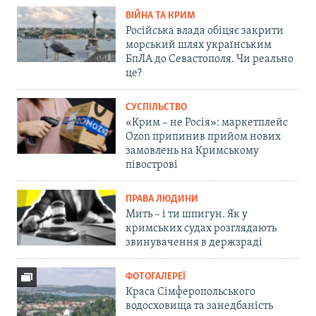
ВІЙНА ТА КРИМ
Російська влада обіцяє закрити
морський шлях українським
БпЛА до Севастополя. Чи реально
це?
СУСПІЛЬСТВО
«Крим – не Росія»: маркетплейс
Ozon припинив прийом нових
замовлень на Кримському
півострові
ПРАВА ЛЮДИНИ
Мить – і ти шпигун. Як у
кримських судах розглядають
звинувачення в держзраді
ФОТОГАЛЕРЕЇ
Краса Сімферопольського
водосховища та занедбаність