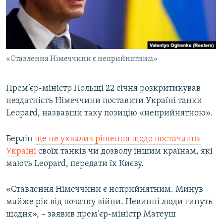
ВІДЕОУРОКИ «ELIFBE»
Русский
СВІДЧЕННЯ ОКУПАЦІЇ
Qırımtatar
УКРАЇНСЬКА ПРОБЛЕМА КРИМУ
«Ставлення Німеччини є неприйнятним»
ДОЛУЧАЙСЯ!
ІНФОГРАФІКА
Прем’єр-міністр Польщі 22 січня розкритикував
нездатність Німеччини поставити Україні танки
Усі сайти RFE/RL
Leopard, назвавши таку позицію «неприйнятною».
Берлін
ще не ухвалив рішення щодо постачання
Україні
своїх танків чи дозволу іншим країнам, які
мають Leopard, передати їх Києву.
«Ставлення Німеччини є неприйнятним. Минув
майже рік від початку війни. Невинні люди гинуть
щодня», – заявив прем’єр-міністр Матеуш