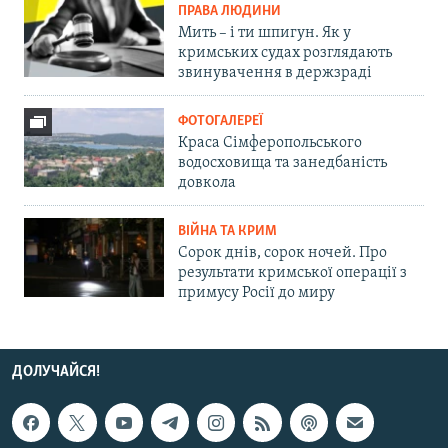
ПРАВА ЛЮДИНИ
Мить – і ти шпигун. Як у
кримських судах розглядають
звинувачення в держзраді
ФОТОГАЛЕРЕЇ
Краса Сімферопольського
водосховища та занедбаність
довкола
ВІЙНА ТА КРИМ
Сорок днів, сорок ночей. Про
результати кримської операції з
примусу Росії до миру
ДОЛУЧАЙСЯ!