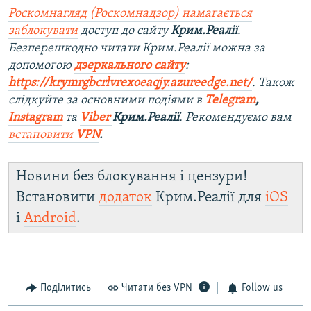
Роскомнагляд (Роскомнадзор) намагається
заблокувати
доступ до сайту
Крим.Реалії
.
Безперешкодно читати Крим.Реалії можна за
допомогою
дзеркального сайту
:
https://krymrgbcrlvrexoeaqjy.azureedge.net/
. Також
слідкуйте за основними подіями в
Telegram
,
Instagram
та
Viber
Крим.Реалії
. Рекомендуємо вам
встановити
VPN
.
Новини без блокування і цензури!
Встановити
додаток
Крим.Реалії для
iOS
і
Android
.
Поділитись
Читати без VPN
Follow us