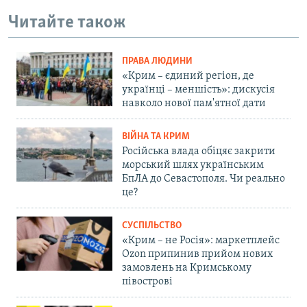
Читайте також
ПРАВА ЛЮДИНИ
«Крим – єдиний регіон, де
українці – меншість»: дискусія
навколо нової пам'ятної дати
ВІЙНА ТА КРИМ
Російська влада обіцяє закрити
морський шлях українським
БпЛА до Севастополя. Чи реально
це?
СУСПІЛЬСТВО
«Крим – не Росія»: маркетплейс
Ozon припинив прийом нових
замовлень на Кримському
півострові