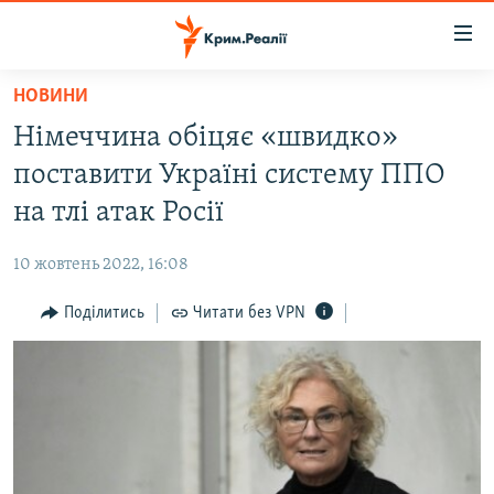
Доступність
посилання
Перейти
НОВИНИ
до
НОВИНИ
Німеччина обіцяє «швидко»
основного
ВОДА.КРИМ
матеріалу
поставити Україні систему ППО
ВІДЕО ТА ФОТО
Перейти
на тлі атак Росії
до
ПОЛІТИКА
основної
10 жовтень 2022, 16:08
БЛОГИ
навігації
Перейти
Поділитись
Читати без VPN
ПОГЛЯД
до
ІНТЕРВ'Ю
пошуку
ВСЕ ЗА ДЕНЬ
СПЕЦПРОЕКТИ
ЯК ОБІЙТИ БЛОКУВАННЯ
ДЕПОРТАЦІЯ