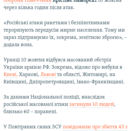
оборони Німеччини
Крістіне Ламбрехт
10 жовтня
через кілька годин після атак.
«Російські атаки ракетами і безпілотниками
тероризують передусім мирне населення. Тому ми
зараз підтримуємо їх, зокрема, зенітною зброєю», –
додала вона.
Уранці 10 жовтня відбувся масований обстріл
України армією РФ. Зокрема, відомо про вибухи в
Києві,
Харкові,
Львові
та області, Житомирі, на
Київщині, Дніпропетровщині, Івано-Франківщині.
За даними Національної поліції, внаслідок
російської масованої атаки
загинули 10 людей
,
близько 60 – поранені.
У Повітряних силах ЗСУ
повідомили про збиття 43 з