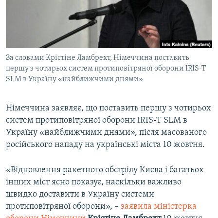
ВІДЕОУРОКИ «ELIFBE»
Русский
СВІДЧЕННЯ ОКУПАЦІЇ
Qırımtatar
УКРАЇНСЬКА ПРОБЛЕМА КРИМУ
За словами Крістіне Ламбрехт, Німеччина поставить
ДОЛУЧАЙСЯ!
ІНФОГРАФІКА
першу з чотирьох систем протиповітряної оборони IRIS-T
SLM в Україну «найближчими днями»
Усі сайти RFE/RL
Німеччина заявляє, що поставить першу з чотирьох
систем протиповітряної оборони IRIS-T SLM в
Україну «найближчими днями», після масованого
російського нападу на українські міста 10 жовтня.
«Відновлення ракетного обстрілу Києва і багатьох
інших міст ясно показує, наскільки важливо
швидко доставити в Україну системи
протиповітряної оборони», –
заявила міністерка