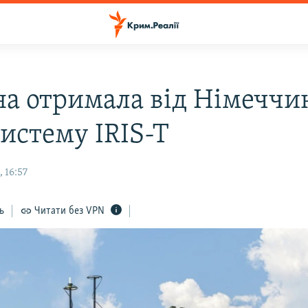
на отримала від Німеччи
систему IRIS-T
 16:57
ь
Читати без VPN