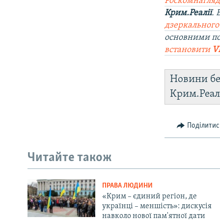
Роскомнагляд
Крим.Реалії
.
дзеркального
основними по
встановити
V
Новини бе
Крим.Реал
Поділитис
Читайте також
ПРАВА ЛЮДИНИ
«Крим – єдиний регіон, де
українці – меншість»: дискусія
навколо нової пам'ятної дати