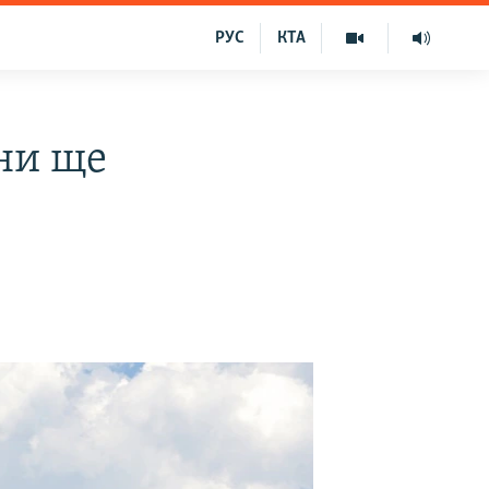
РУС
КТА
ни ще