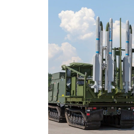
ВІДЕОУРОКИ «ELIFBE»
СВІДЧЕННЯ ОКУПАЦІЇ
УКРАЇНСЬКА ПРОБЛЕМА КРИМУ
ІНФОГРАФІКА