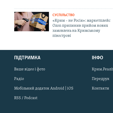
СУСПІЛЬСТВО
«Крим – не Росія»: маркетплейс
Ozon припинив прийом нових
замовлень на Кримському
півострові
Русский
ПІДТРИМКА
ІНФО
Qırımtatar
Ваше відео і фото
Крим.Реалії
ДОЛУЧАЙСЯ!
Радіо
Передрук
Мобільний додаток Android | iOS
Контакти
RSS / Podcast
Усі сайти RFE/RL