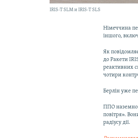
IRIS-T SLM и IRIS-T SLS
Німеччина пер
іншого, включ
Як повідомля
до Ракети IRI
реактивних си
чотири контрб
Берлін уже пе
ППО наземног
повітря». Вон
радіусу дії.