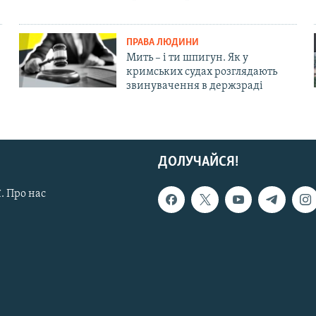
ПРАВА ЛЮДИНИ
Мить – і ти шпигун. Як у
кримських судах розглядають
звинувачення в держзраді
ДОЛУЧАЙСЯ!
. Про нас