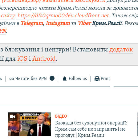
 (Роскомнадзор) намагається заблокувати
доступ до са
 Безперешкодно читати Крим.Реалії можна за допомог
 сайту
:
https://dfs0qrmo00d6u.cloudfront.net
. Також слі
діями в
Telegram
,
Instagram
та
Viber
Крим.Реалії
. Рек
PN
.
з блокування і цензури! Встановити
додаток
ії для
iOS
і
Android
.
ь
Читати без VPN
Follow us
Print
ВІДЕО
Блокада без сухопутної операції:
Крим сам себе не заправить і не
прогодує | Крим.Реалії