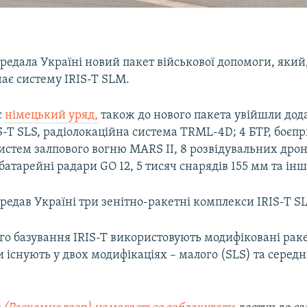
едала Україні новий пакет військової допомоги, який
ає систему IRIS-T SLM.
є
німецький уряд,
також до нового пакета увійшли дод
S-T SLS, радіолокаційна система TRML-4D; 4 БТР, боєп
стем залпового вогню MARS II, 8 розвідувальних дроні
атарейні радари GO 12, 5 тисяч снарядів 155 мм та інш
редав Україні три зенітно-ракетні комплекси IRIS-T S
о базування IRIS-T використовують модифіковані раке
и існують у двох модифікаціях – малого (SLS) та серед