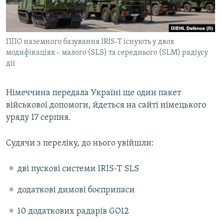
ВІДЕОУРОКИ «ELIFBE»
Русский
СВІДЧЕННЯ ОКУПАЦІЇ
Qırımtatar
ППО наземного базування IRIS-T існують у двох
УКРАЇНСЬКА ПРОБЛЕМА КРИМУ
модифікаціях – малого (SLS) та середнього (SLM) радіусу
ДОЛУЧАЙСЯ!
ІНФОГРАФІКА
дії
Німеччина передала Україні ще один пакет
військової допомоги, йдеться на сайті німецького
Усі сайти RFE/RL
уряду 17 серпня.
Судячи з переліку, до нього увійшли:
дві пускові системи IRIS-T SLS
додаткові димові боєприпаси
10 додаткових радарів GO12