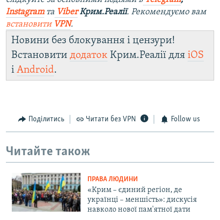
Instagram
та
Viber
Крим.Реалії
. Рекомендуємо вам
встановити
VPN
.
Новини без блокування і цензури!
Встановити
додаток
Крим.Реалії для
iOS
і
Android
.
Поділитись
Читати без VPN
Follow us
Читайте також
ПРАВА ЛЮДИНИ
«Крим – єдиний регіон, де
українці – меншість»: дискусія
навколо нової пам'ятної дати