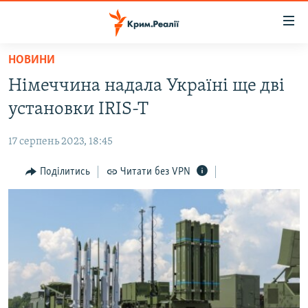
Доступність
посилання
Перейти
НОВИНИ
до
НОВИНИ
Німеччина надала Україні ще дві
основного
ВОДА.КРИМ
матеріалу
установки IRIS-T
ВІДЕО ТА ФОТО
Перейти
до
17 серпень 2023, 18:45
ПОЛІТИКА
основної
БЛОГИ
Поділитись
Читати без VPN
навігації
Перейти
ПОГЛЯД
до
ІНТЕРВ'Ю
пошуку
ВСЕ ЗА ДЕНЬ
СПЕЦПРОЕКТИ
ЯК ОБІЙТИ БЛОКУВАННЯ
ДЕПОРТАЦІЯ