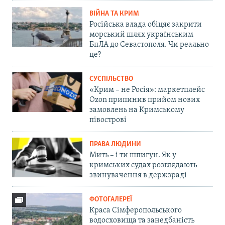
ВІЙНА ТА КРИМ
Російська влада обіцяє закрити
морський шлях українським
БпЛА до Севастополя. Чи реально
це?
СУСПІЛЬСТВО
«Крим – не Росія»: маркетплейс
Ozon припинив прийом нових
замовлень на Кримському
півострові
ПРАВА ЛЮДИНИ
Мить – і ти шпигун. Як у
кримських судах розглядають
звинувачення в держзраді
ФОТОГАЛЕРЕЇ
Краса Сімферопольського
водосховища та занедбаність