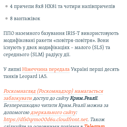
4 причепи 8x8 HX81 та чотири напівпричепів
8 вантажівок
ППО наземного базування IRIS-T використовують
модифіковані ракети «повітря-повітря». Вони
існують у двох модифікаціях – малого (SLS) та
середнього (SLM) радіусу дії.
У липні
Німеччина передала
Україні перші десять
танків Leopard 1А5.
Роскомнагляд (Роскомнадзор) намагається
заблокувати
доступ до сайту
Крим.Реалії
.
Безперешкодно читати Крим.Реалії можна за
допомогою
дзеркального сайту
:
https://dfs0qrmo00d6u.cloudfront.net
. Також
слідкуйте за основними подіями в
Telegram
,