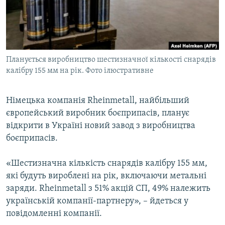
ВІДЕОУРОКИ «ELIFBE»
Русский
СВІДЧЕННЯ ОКУПАЦІЇ
Qırımtatar
УКРАЇНСЬКА ПРОБЛЕМА КРИМУ
Планується виробництво шестизначної кількості снарядів
ДОЛУЧАЙСЯ!
ІНФОГРАФІКА
калібру 155 мм на рік. Фото ілюстративне
Німецька компанія Rheinmetall, найбільший
Усі сайти RFE/RL
європейський виробник боєприпасів, планує
відкрити в Україні новий завод з виробництва
боєприпасів.
«Шестизначна кількість снарядів калібру 155 мм,
які будуть вироблені на рік, включаючи метальні
заряди. Rheinmetall з 51% акцій СП, 49% належить
українській компанії-партнеру», – йдеться у
повідомленні компанії.