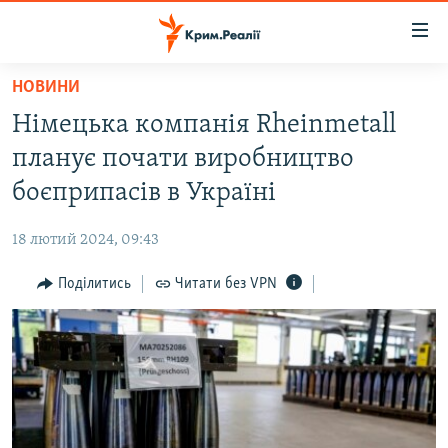
Доступність
посилання
Перейти
НОВИНИ
до
НОВИНИ
Німецька компанія Rheinmetall
основного
ВОДА.КРИМ
матеріалу
планує почати виробництво
ВІДЕО ТА ФОТО
Перейти
боєприпасів в Україні
до
ПОЛІТИКА
основної
18 лютий 2024, 09:43
БЛОГИ
навігації
Перейти
Поділитись
Читати без VPN
ПОГЛЯД
до
ІНТЕРВ'Ю
пошуку
ВСЕ ЗА ДЕНЬ
СПЕЦПРОЕКТИ
ЯК ОБІЙТИ БЛОКУВАННЯ
ДЕПОРТАЦІЯ