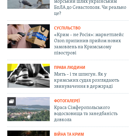
морський шлях українським
БпЛА до Севастополя. Чи реально
це?
СУСПІЛЬСТВО
«Крим – не Росія»: маркетплейс
Ozon припинив прийом нових
замовлень на Кримському
півострові
ПРАВА ЛЮДИНИ
Мить – і ти шпигун. Як у
кримських судах розглядають
звинувачення в держзраді
ФОТОГАЛЕРЕЇ
Краса Сімферопольського
водосховища та занедбаність
довкола
ВІЙНА ТА КРИМ