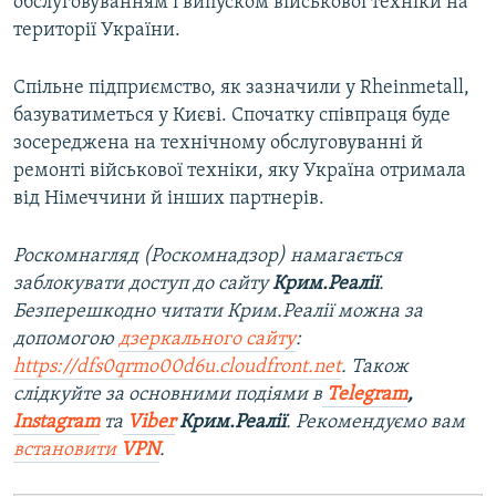
обслуговуванням і випуском військової техніки на
території України.
Спільне підприємство, як зазначили у Rheinmetall,
базуватиметься у Києві. Спочатку співпраця буде
зосереджена на технічному обслуговуванні й
ремонті військової техніки, яку Україна отримала
від Німеччини й інших партнерів.
Роскомнагляд (Роскомнадзор) намагається
заблокувати доступ до сайту
Крим.Реалії
.
Безперешкодно читати Крим.Реалії можна за
допомогою
дзеркального сайту
:
https://dfs0qrmo00d6u.cloudfront.net
. Також
слідкуйте за основними подіями в
Telegram
,
Instagram
та
Viber
Крим.Реалії
. Рекомендуємо вам
встановити
VPN
.