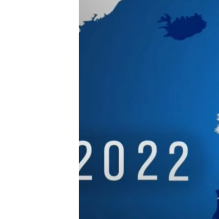
ВІДЕОУРОКИ «ELIFBE»
СВІДЧЕННЯ ОКУПАЦІЇ
УКРАЇНСЬКА ПРОБЛЕМА КРИМУ
ІНФОГРАФІКА