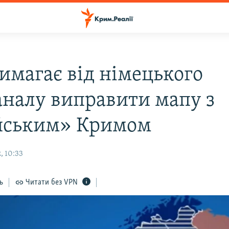
вимагає від німецького
аналу виправити мапу з
йським» Кримом
, 10:33
ь
Читати без VPN