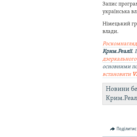
Запис програ
українська в
Німецький гр
влади.
Роскомнагляд
Крим.Реалії
.
дзеркального
основними п
встановити
V
Новини бе
Крим.Реал
Поділитис