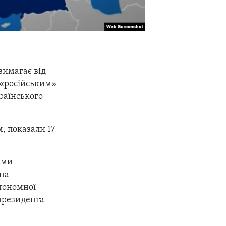
вимагає від
з «російським»
раїнського
, показали 17
ами
 на
втономної
 президента