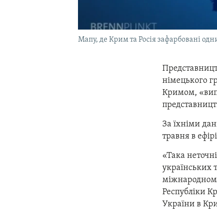
Мапу, де Крим та Росія зафарбовані одн
Представницт
німецького г
Кримом, «вип
представницт
За їхніми дан
травня в ефір
«Така неточн
українських 
міжнародному 
Республіки Кр
України в Кр