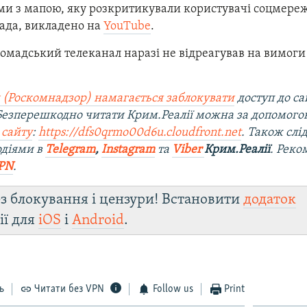
ми з мапою, яку розкритикували користувачі соцмереж
лада, викладено на
YouTube
.
омадський телеканал наразі не відреагував на вимоги
 (Роскомнадзор) намагається заблокувати
доступ до са
 Безперешкодно читати Крим.Реалії можна за допомог
 сайту
:
https://dfs0qrmo00d6u.cloudfront.net
. Також слі
одіями в
Telegram
,
Instagram
та
Viber
Крим.Реалії
. Рек
PN
.
з блокування і цензури! Встановити
додаток
ії для
iOS
і
Android
.
ь
Читати без VPN
Follow us
Print