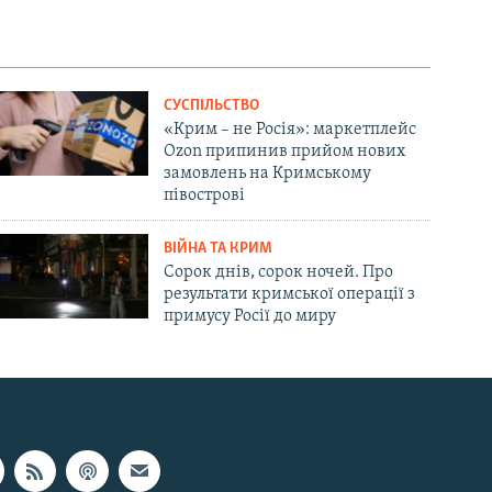
СУСПІЛЬСТВО
«Крим – не Росія»: маркетплейс
Ozon припинив прийом нових
замовлень на Кримському
півострові
ВІЙНА ТА КРИМ
Сорок днів, сорок ночей. Про
результати кримської операції з
примусу Росії до миру