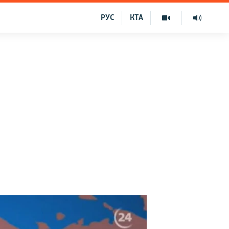
РУС
КТА