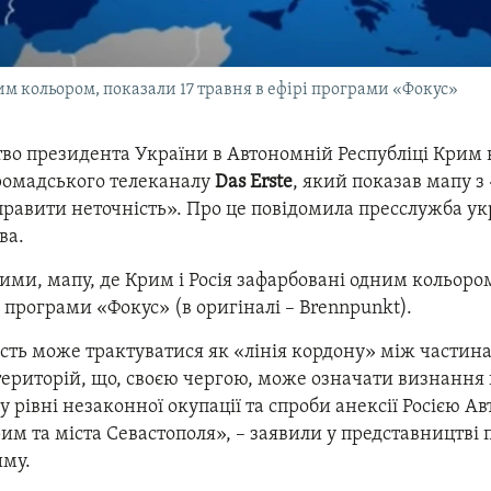
им кольором, показали 17 травня в ефірі програми «Фокус»
во президента України в Автономній Республіці Крим 
ромадського телеканалу
Das Erste
, який показав мапу 
равити неточність». Про це повідомила пресслужба ук
ва.
ими, мапу, де Крим і Росія зафарбовані одним кольором
і програми «Фокус» (в оригіналі – Brennpunkt).
ість може трактуватися як «лінія кордону» між частин
територій, що, своєю чергою, може означати визнання
рівні незаконної окупації та спроби анексії Росією А
им та міста Севастополя», – заявили у представництві
иму.