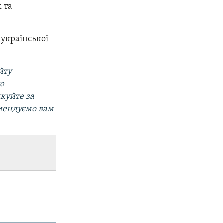
 та
 української
йту
ою
дкуйте за
омендуємо вам