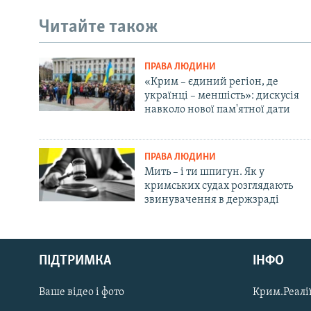
Читайте також
ПРАВА ЛЮДИНИ
«Крим – єдиний регіон, де
українці – меншість»: дискусія
навколо нової пам'ятної дати
ПРАВА ЛЮДИНИ
Мить – і ти шпигун. Як у
кримських судах розглядають
звинувачення в держзраді
Русский
ПІДТРИМКА
ІНФО
Qırımtatar
Ваше відео і фото
Крим.Реалії
ДОЛУЧАЙСЯ!