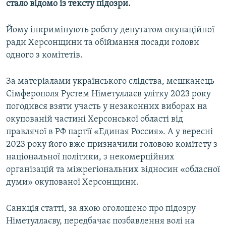
стало відомо із тексту підозри.
ВІДЕОУРОКИ «ELIFBE»
Русский
СВІДЧЕННЯ ОКУПАЦІЇ
Йому інкримінують роботу депутатом окупаційної
Qırımtatar
ради Херсонщини та обіймання посади голови
УКРАЇНСЬКА ПРОБЛЕМА КРИМУ
одного з комітетів.
ДОЛУЧАЙСЯ!
ІНФОГРАФІКА
За матеріалами українського слідства, мешканець
Сімферополя Рустем Німетуллаєв улітку 2023 року
погодився взяти участь у незаконних виборах на
Усі сайти RFE/RL
окупованій частині Херсонської області від
правлячої в РФ партії «Единая Россия». А у вересні
2023 року його вже призначили головою комітету з
національної політики, з некомерційних
організацій та міжрегіональних відносин «обласної
думи» окупованої Херсонщини.
Санкція статті, за якою оголошено про підозру
Німетуллаєву, передбачає позбавлення волі на