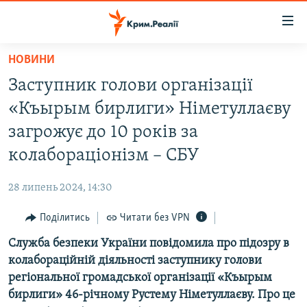
Доступність
посилання
Перейти
НОВИНИ
до
НОВИНИ
Заступник голови організації
основного
ВОДА.КРИМ
матеріалу
«Къырым бирлиги» Німетуллаєву
ВІДЕО ТА ФОТО
Перейти
загрожує до 10 років за
до
ПОЛІТИКА
колабораціонізм – СБУ
основної
БЛОГИ
навігації
28 липень 2024, 14:30
Перейти
ПОГЛЯД
до
Поділитись
Читати без VPN
ІНТЕРВ'Ю
пошуку
Служба безпеки України повідомила про підозру в
ВСЕ ЗА ДЕНЬ
колабораційній діяльності заступнику голови
СПЕЦПРОЕКТИ
регіональної громадської організації «Къырым
бирлиги» 46-річному Рустему Німетуллаєву. Про це
ЯК ОБІЙТИ БЛОКУВАННЯ
ДЕПОРТАЦІЯ