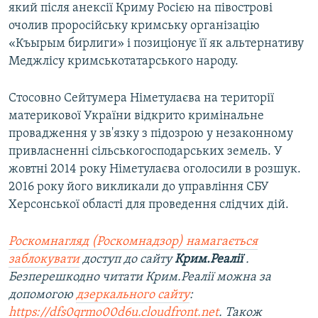
який після анексії Криму Росією на півострові
очолив проросійську кримську організацію
«Къырым бирлиги» і позиціонує її як альтернативу
Меджлісу кримськотатарського народу.
Стосовно Сейтумера Німетулаєва на території
материкової України відкрито кримінальне
провадження у зв'язку з підозрою у незаконному
привласненні сільськогосподарських земель. У
жовтні 2014 року Німетулаєва оголосили в розшук.
2016 року його викликали до управління СБУ
Херсонської області для проведення слідчих дій.
Роскомнагляд (Роскомнадзор) намагається
заблокувати
доступ до сайту
Крим.Реалії
.
Безперешкодно читати Крим.Реалії можна за
допомогою
дзеркального сайту
:
https://dfs0qrmo00d6u.cloudfront.net
. Також