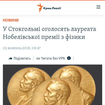
Доступність
посилання
Перейти
НОВИНИ
до
НОВИНИ
У Стокгольмі оголосять лауреата
основного
ВОДА.КРИМ
матеріалу
Нобелівської премії з фізики
ВІДЕО ТА ФОТО
Перейти
до
02 жовтень 2018, 08:47
ПОЛІТИКА
основної
БЛОГИ
Поділитись
Читати без VPN
навігації
Перейти
ПОГЛЯД
до
ІНТЕРВ'Ю
пошуку
ВСЕ ЗА ДЕНЬ
СПЕЦПРОЕКТИ
ЯК ОБІЙТИ БЛОКУВАННЯ
ДЕПОРТАЦІЯ