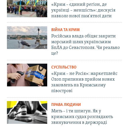
«Крим – єдиний регіон, де
українці – меншість»: дискусія
навколо нової пам'ятної дати
ВІЙНА ТА КРИМ
Російська влада обіцяє закрити
морський шлях українським
БпЛА до Севастополя. Чи реально
це?
СУСПІЛЬСТВО
«Крим – не Росія»: маркетплейс
Ozon припинив прийом нових
замовлень на Кримському
півострові
ПРАВА ЛЮДИНИ
Мить – і ти шпигун. Як у
кримських судах розглядають
звинувачення в держзраді