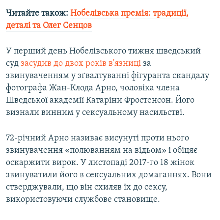
Читайте також:
Нобелівська премія: традиції,
деталі та Олег Сенцов
У перший день Нобелівського тижня шведський
суд
засудив до двох років в'язниці
за
звинуваченням у зґвалтуванні фігуранта скандалу
фотографа Жан-Клода Арно, чоловіка члена
Шведської академії Катаріни Фростенсон. Його
визнали винним у сексуальному насильстві.
72-річний Арно називає висунуті проти нього
звинувачення «полюванням на відьом» і обіцяє
оскаржити вирок. У листопаді 2017-го 18 жінок
звинуватили його в сексуальних домаганнях. Вони
стверджували, що він схиляв їх до сексу,
використовуючи службове становище.