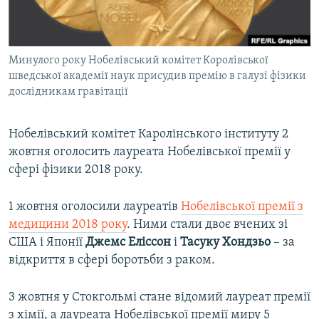
ВІДЕОУРОКИ «ELIFBE»
Русский
СВІДЧЕННЯ ОКУПАЦІЇ
Qırımtatar
Минулого року Нобелівський комітет Королівської
УКРАЇНСЬКА ПРОБЛЕМА КРИМУ
шведської академії наук присудив премію в галузі фізики
ДОЛУЧАЙСЯ!
ІНФОГРАФІКА
дослідникам гравітації
Нобелівський комітет Каролінського інституту 2
жовтня оголосить лауреата Нобелівської премії у
Усі сайти RFE/RL
сфері фізики 2018 року.
1 жовтня оголосили лауреатів
Нобелівської премії з
медицини 2018 року
. Ними стали двоє вчених зі
США і Японії
Джемс Еліссон
і
Тасуку Хондзьо
– за
відкриття в сфері боротьби з раком.
3 жовтня у Стокгольмі стане відомий лауреат премії
з хімії, а лауреата Нобелівської премії миру 5