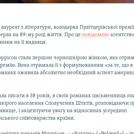
лауреат з літератури, володарка Пулітцерівської премі
ерла на 89-му році життя. Про це
повідомляє
агентство
анням на її видавця.
Моррісон стала першою чорношкірою жінкою, яка отри
ремію. Вона отримала її з формулюванням «за те, що в
ї романах оживила абсолютно необхідний аспект америк
ла писати в 38 років, в своїх романах письменниця оп
кірого населення Сполучених Штатів, розповідаючи пр
явище, і акцентуючи увагу на відносинах усередині
ського співтовариства країни.
оміших романів Моррісон, – «Кохана» («Beloved») – р