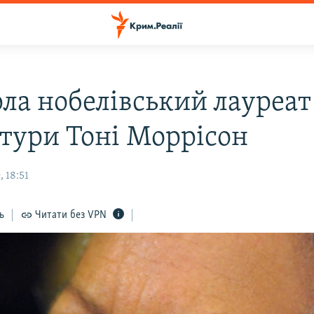
ла нобелівський лауреат
атури Тоні Моррісон
 18:51
ь
Читати без VPN