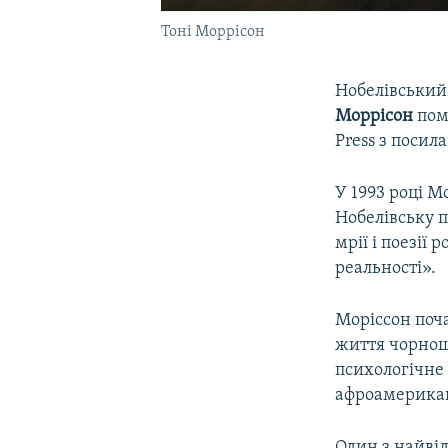
Тоні Моррісон
Нобелівський 
Моррісон
пом
Press з посил
У 1993 році 
Нобелівську п
мрії і поезі
реальності».
Моріссон поча
життя чорнош
психологічне 
афроамерикан
Один з найвід