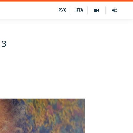
РУС
КТА
 з