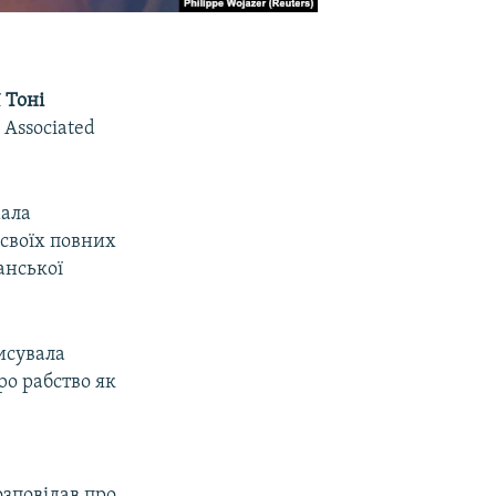
ї
Тоні
 Associated
мала
 своїх повних
анської
исувала
о рабство як
озповідав про