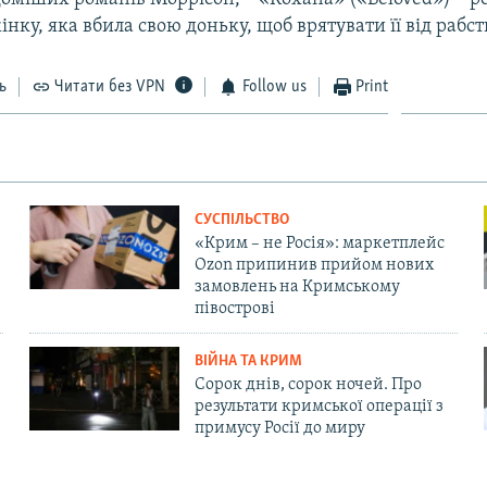
нку, яка вбила свою доньку, щоб врятувати її від рабст
ь
Читати без VPN
Follow us
Print
СУСПІЛЬСТВО
«Крим – не Росія»: маркетплейс
Ozon припинив прийом нових
замовлень на Кримському
півострові
ВІЙНА ТА КРИМ
Сорок днів, сорок ночей. Про
результати кримської операції з
примусу Росії до миру