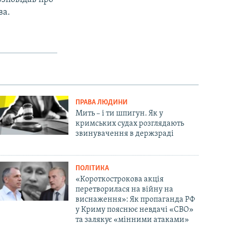
ва.
ПРАВА ЛЮДИНИ
Мить – і ти шпигун. Як у
кримських судах розглядають
звинувачення в держзраді
ПОЛІТИКА
«Короткострокова акція
перетворилася на війну на
виснаження»: Як пропаганда РФ
у Криму пояснює невдачі «СВО»
та залякує «мінними атаками»