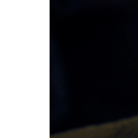
ВІДЕОУРОКИ «ELIFBE»
СВІДЧЕННЯ ОКУПАЦІЇ
УКРАЇНСЬКА ПРОБЛЕМА КРИМУ
ІНФОГРАФІКА