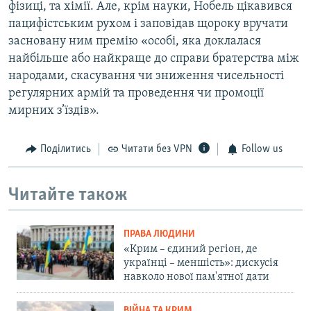
фізиці, та хімії. Але, крім науки, Нобель цікавився
пацифістським рухом і заповідав щороку вручати
засновану ним премію «особі, яка доклалася
найбільше або найкраще до справи братерства між
народами, скасування чи зниження чисельності
регулярних армій та проведення чи промоції
мирних з’їздів».
Поділитись
Читати без VPN
Follow us
Читайте також
ПРАВА ЛЮДИНИ
«Крим – єдиний регіон, де
українці – меншість»: дискусія
навколо нової пам'ятної дати
ВІЙНА ТА КРИМ