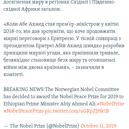
досягнення миру в регіонах Східної і Південно-
східної Африки загалом.
«Коли Абе Ахмед став прем’єр-міністром у квітні
2018-го, він дав зрозуміти, що хоче продовжити
мирні переговори з Еритреєю. У тісній співпраці з
президентом Еритреї Абій Ахмед швидко розробив
принципи мирної угоди, яка припинила тривале,
безвихідне становище безх миру та оголошеної
війни між двома країнами», – зазначили в
комітеті.
BREAKING NEWS:The Norwegian Nobel Committee
has decided to award the Nobel Peace Prize for 2019 to
Ethiopian Prime Minister Abiy Ahmed Ali.
#NobelPrize
#NobelPeacePrize
pic.twitter.com/uGRpZJHk1B
— The Nobel Prize (@NobelPrize)
October 11, 2019