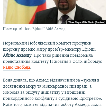
ВІДЕОУРОКИ «ELIFBE»
Русский
СВІДЧЕННЯ ОКУПАЦІЇ
Qırımtatar
УКРАЇНСЬКА ПРОБЛЕМА КРИМУ
Прем’єр-міністр Ефіопії Абій Ахмед
ДОЛУЧАЙСЯ!
ІНФОГРАФІКА
Норвезький Нобелівський комітет присудив
щорічну премію миру прем’єр-міністру Ефіопії
Усі сайти RFE/RL
Абійю Ахмеду
. Про таке рішення повідомила
представниця комітету 11 жовтня в Осло, інформує
Радіо Свобода
.
Вона додала, що Ахмед відзначений за «зусиля в
досягненні миру та міжнародної співпраці, а
зокрема за рішучу ініціативу у вирішенні
прикордонного конфлікту з сусідньою Еритреєю».
Крім того, комітет відзначив роботу Ахмеда задля