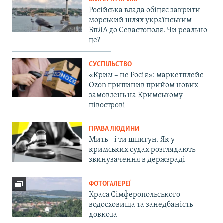
Російська влада обіцяє закрити
морський шлях українським
БпЛА до Севастополя. Чи реально
це?
СУСПІЛЬСТВО
«Крим – не Росія»: маркетплейс
Ozon припинив прийом нових
замовлень на Кримському
півострові
ПРАВА ЛЮДИНИ
Мить – і ти шпигун. Як у
кримських судах розглядають
звинувачення в держзраді
ФОТОГАЛЕРЕЇ
Краса Сімферопольського
водосховища та занедбаність
довкола