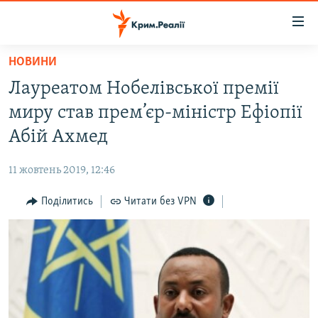
Доступність
посилання
Перейти
НОВИНИ
до
НОВИНИ
Лауреатом Нобелівської премії
основного
ВОДА.КРИМ
матеріалу
миру став прем’єр-міністр Ефіопії
ВІДЕО ТА ФОТО
Перейти
Абій Ахмед
до
ПОЛІТИКА
основної
11 жовтень 2019, 12:46
БЛОГИ
навігації
Перейти
Поділитись
Читати без VPN
ПОГЛЯД
до
ІНТЕРВ'Ю
пошуку
ВСЕ ЗА ДЕНЬ
СПЕЦПРОЕКТИ
ЯК ОБІЙТИ БЛОКУВАННЯ
ДЕПОРТАЦІЯ