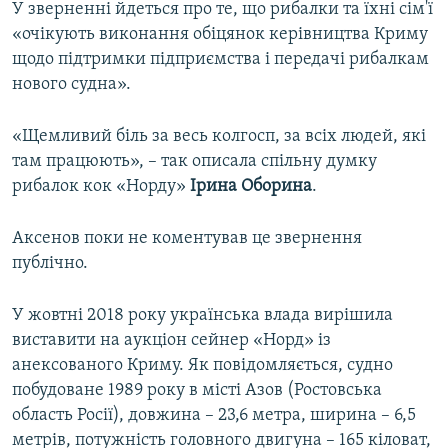
У зверненні йдеться про те, що рибалки та їхні сім'ї
«очікують виконання обіцянок керівництва Криму
щодо підтримки підприємства і передачі рибалкам
нового судна».
«Щемливий біль за весь колгосп, за всіх людей, які
там працюють», – так описала спільну думку
рибалок кок «Норду»
Ірина Оборина
.
Аксенов поки не коментував це звернення
публічно.
У жовтні 2018 року українська влада вирішила
виставити на аукціон сейнер «Норд» із
анексованого Криму. Як повідомляється, судно
побудоване 1989 року в місті Азов (Ростовська
область Росії), довжина – 23,6 метра, ширина – 6,5
метрів, потужність головного двигуна – 165 кіловат,