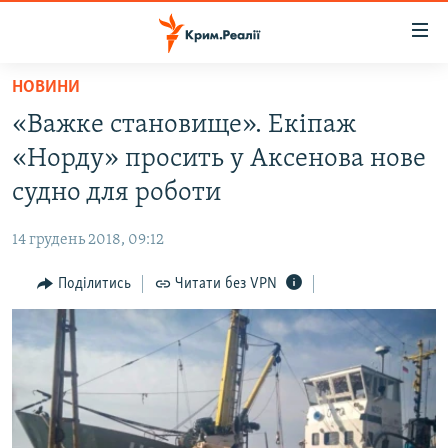
Доступність
посилання
Перейти
НОВИНИ
до
НОВИНИ
«Важке становище». Екіпаж
основного
ВОДА.КРИМ
матеріалу
«Норду» просить у Аксенова нове
ВІДЕО ТА ФОТО
Перейти
судно для роботи
до
ПОЛІТИКА
основної
14 грудень 2018, 09:12
БЛОГИ
навігації
Перейти
Поділитись
Читати без VPN
ПОГЛЯД
до
ІНТЕРВ'Ю
пошуку
ВСЕ ЗА ДЕНЬ
СПЕЦПРОЕКТИ
ЯК ОБІЙТИ БЛОКУВАННЯ
ДЕПОРТАЦІЯ