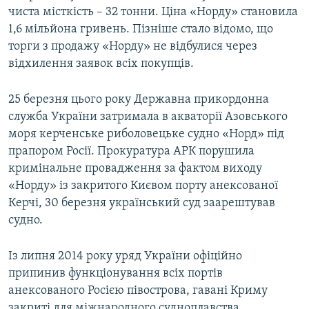
чиста місткість – 32 тонни. Ціна «Норду» становила
1,6 мільйона гривень. Пізніше стало відомо, що
торги з продажу «Норду» не відбулися через
відхилення заявок всіх покупців.
25 березня цього року Державна прикордонна
служба України затримала в акваторії Азовського
моря керченське риболовецьке судно «Норд» під
прапором Росії. Прокуратура АРК порушила
кримінальне провадження за фактом виходу
«Норду» із закритого Києвом порту анексованої
Керчі, 30 березня український суд заарештував
судно.
Із липня 2014 року уряд України офіційно
припинив функціонування всіх портів
анексованого Росією півострова, гавані Криму
закриті для міжнародного судноплавства.