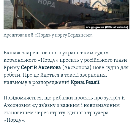
ВІДЕОУРОКИ «ELIFBE»
Русский
СВІДЧЕННЯ ОКУПАЦІЇ
Qırımtatar
УКРАЇНСЬКА ПРОБЛЕМА КРИМУ
Арештований «Норд» у порту Бердянська
ДОЛУЧАЙСЯ!
ІНФОГРАФІКА
Екіпаж заарештованого українським судом
керченського «Норду» просить у російського глави
Усі сайти RFE/RL
Криму
Сергій Аксенова
(Аксьонова) нове судно для
роботи. Про це йдеться в тексті звернення,
наявному в розпорядженні
Крим.Реалії
.
Повідомляється, що рибалки просять про зустріч із
Аксеновим «у зв'язку з важким і невизначеним
становищем через втрату єдиного траулера
«Норду».