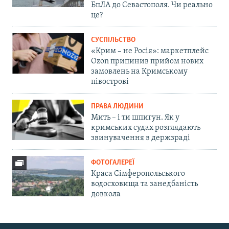
БпЛА до Севастополя. Чи реально
це?
СУСПІЛЬСТВО
«Крим – не Росія»: маркетплейс
Ozon припинив прийом нових
замовлень на Кримському
півострові
ПРАВА ЛЮДИНИ
Мить – і ти шпигун. Як у
кримських судах розглядають
звинувачення в держзраді
ФОТОГАЛЕРЕЇ
Краса Сімферопольського
водосховища та занедбаність
довкола