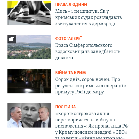
ПРАВА ЛЮДИНИ
Мить – і ти шпигун. Як у
кримських судах розглядають
звинувачення в держзраді
ФОТОГАЛЕРЕЇ
Краса Сімферопольського
водосховища та занедбаність
довкола
ВІЙНА ТА КРИМ
Сорок днів, сорок ночей. Про
результати кримської операції з
примусу Росії до миру
ПОЛІТИКА
«Короткострокова акція
перетворилася на війну на
виснаження»: Як пропаганда РФ
у Криму пояснює невдачі «СВО»
та залякує «мінними атаками»