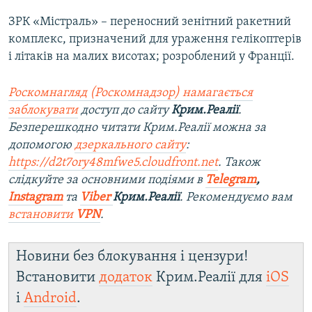
ЗРК «Містраль» – переносний зенітний ракетний
комплекс, призначений для ураження гелікоптерів
і літаків на малих висотах; розроблений у Франції.
Роскомнагляд (Роскомнадзор) намагається
заблокувати
доступ до сайту
Крим.Реалії
.
Безперешкодно читати Крим.Реалії можна за
допомогою
дзеркального сайту
:
https://d2t7ory48mfwe5.cloudfront.net
. Також
слідкуйте за основними подіями в
Telegram
,
Instagram
та
Viber
Крим.Реалії
. Рекомендуємо вам
встановити
VPN
.
Новини без блокування і цензури!
Встановити
додаток
Крим.Реалії для
iOS
і
Android
.