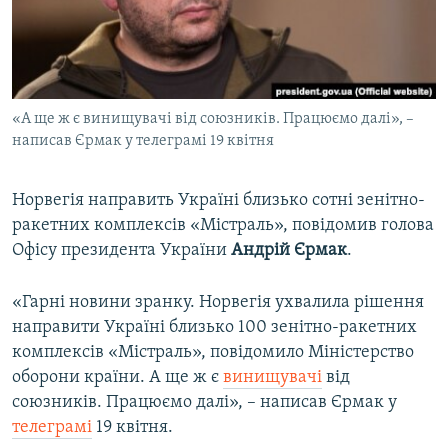
ВІДЕОУРОКИ «ELIFBE»
Русский
СВІДЧЕННЯ ОКУПАЦІЇ
Qırımtatar
УКРАЇНСЬКА ПРОБЛЕМА КРИМУ
«А ще ж є винищувачі від союзників. Працюємо далі», –
ДОЛУЧАЙСЯ!
ІНФОГРАФІКА
написав Єрмак у телеграмі 19 квітня
Норвегія направить Україні близько сотні зенітно-
Усі сайти RFE/RL
ракетних комплексів «Містраль», повідомив голова
Офісу президента України
Андрій Єрмак
.
«Гарні новини зранку. Норвегія ухвалила рішення
направити Україні близько 100 зенітно-ракетних
комплексів «Містраль», повідомило Міністерство
оборони країни. А ще ж є
винищувачі
від
союзників. Працюємо далі», – написав Єрмак у
телеграмі
19 квітня.