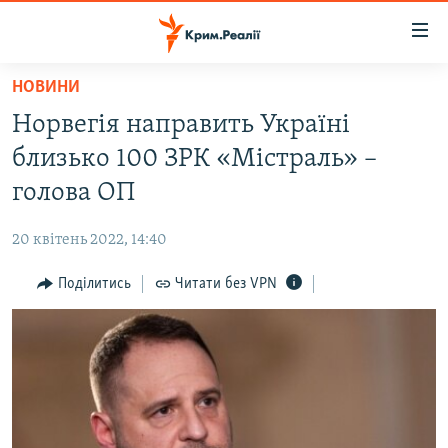
Доступність
посилання
Перейти
НОВИНИ
до
НОВИНИ
Норвегія направить Україні
основного
ВОДА.КРИМ
матеріалу
близько 100 ЗРК «Містраль» –
ВІДЕО ТА ФОТО
Перейти
голова ОП
до
ПОЛІТИКА
основної
20 квітень 2022, 14:40
БЛОГИ
навігації
Перейти
Поділитись
Читати без VPN
ПОГЛЯД
до
ІНТЕРВ'Ю
пошуку
ВСЕ ЗА ДЕНЬ
СПЕЦПРОЕКТИ
ЯК ОБІЙТИ БЛОКУВАННЯ
ДЕПОРТАЦІЯ