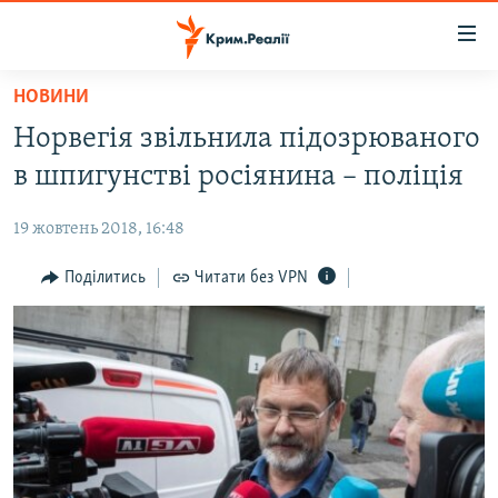
Доступність
посилання
Перейти
НОВИНИ
до
НОВИНИ
Норвегія звільнила підозрюваного
основного
ВОДА.КРИМ
матеріалу
в шпигунстві росіянина – поліція
ВІДЕО ТА ФОТО
Перейти
до
19 жовтень 2018, 16:48
ПОЛІТИКА
основної
БЛОГИ
Поділитись
Читати без VPN
навігації
Перейти
ПОГЛЯД
до
ІНТЕРВ'Ю
пошуку
ВСЕ ЗА ДЕНЬ
СПЕЦПРОЕКТИ
ЯК ОБІЙТИ БЛОКУВАННЯ
ДЕПОРТАЦІЯ