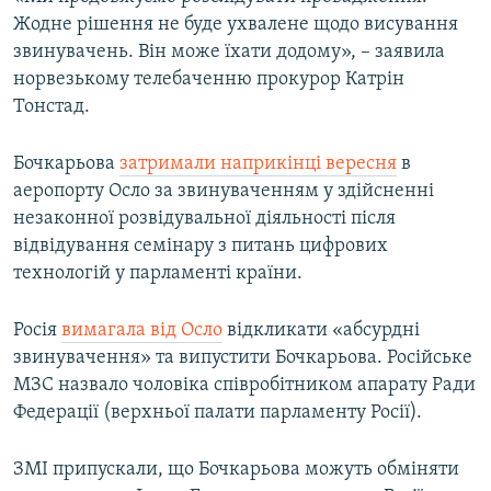
Жодне рішення не буде ухвалене щодо висування
звинувачень. Він може їхати додому», – заявила
норвезькому телебаченню прокурор Катрін
Тонстад.
Бочкарьова
затримали наприкінці вересня
в
аеропорту Осло за звинуваченням у здійсненні
незаконної розвідувальної діяльності після
відвідування семінару з питань цифрових
технологій у парламенті країни.
Росія
вимагала від Осло
відкликати «абсурдні
звинувачення» та випустити Бочкарьова. Російське
МЗС назвало чоловіка співробітником апарату Ради
Федерації (верхньої палати парламенту Росії).
ЗМІ припускали, що Бочкарьова можуть обміняти