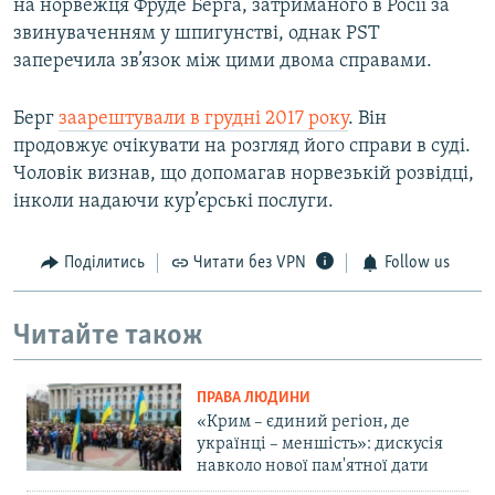
на норвежця Фруде Берга, затриманого в Росії за
звинуваченням у шпигунстві, однак PST
заперечила зв’язок між цими двома справами.
Берг
заарештували в грудні 2017 року
. Він
продовжує очікувати на розгляд його справи в суді.
Чоловік визнав, що допомагав норвезькій розвідці,
інколи надаючи кур’єрські послуги.
Поділитись
Читати без VPN
Follow us
Читайте також
ПРАВА ЛЮДИНИ
«Крим – єдиний регіон, де
українці – меншість»: дискусія
навколо нової пам'ятної дати