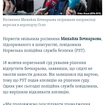
ВІДЕОУРОКИ «ELIFBE»
Русский
СВІДЧЕННЯ ОКУПАЦІЇ
Qırımtatar
Росіянина Михайла Бочкарьова затримали наприкінці
УКРАЇНСЬКА ПРОБЛЕМА КРИМУ
вересня в аеропорту Осло
ДОЛУЧАЙСЯ!
ІНФОГРАФІКА
Норвегія звільнила росіянина
Михайла Бочкарьова
,
підозрюваного в шпигунстві, повідомила
Норвезька поліційна служба безпеки (PST).
Усі сайти RFE/RL
18 жовтня норвезький суд ухвалив рішення
відпустити Бочкарьова, заявивши, що слідчі не
змогли навести докази. Він залишався під вартою,
тому що PST подав апеляцію на рішення суду.
Однак уже сьогодні поліційна служба повідомила,
що вирішила відкликати апеляцію.
«Ми продовжуємо розслідувати провадження.