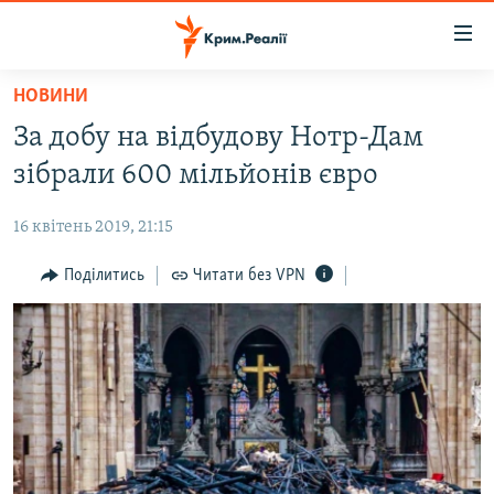
Доступність
посилання
Перейти
НОВИНИ
до
НОВИНИ
За добу на відбудову Нотр-Дам
основного
ВОДА.КРИМ
матеріалу
зібрали 600 мільйонів євро
ВІДЕО ТА ФОТО
Перейти
до
16 квітень 2019, 21:15
ПОЛІТИКА
основної
БЛОГИ
Поділитись
Читати без VPN
навігації
Перейти
ПОГЛЯД
до
ІНТЕРВ'Ю
пошуку
ВСЕ ЗА ДЕНЬ
СПЕЦПРОЕКТИ
ЯК ОБІЙТИ БЛОКУВАННЯ
ДЕПОРТАЦІЯ