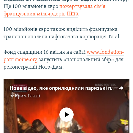
Ще 100 мільйонів євро
пожертвувала сім'я
французьких мільярдерів
Піно
.
100 мільйонів євро також виділить французька
транснаціональна нафтогазова корпорація Total.
Фонд спадщини 16 квітня на сайті
www.fondation-
patrimoine.org
запустить «національний збір» для
реконструкції Нотр-Дам.
Нове відео, яке оприлюднили паризькі пожежники, показало розпал пожежі у Нотр-Дамі
by
Крим.Реалії
No media source currently available