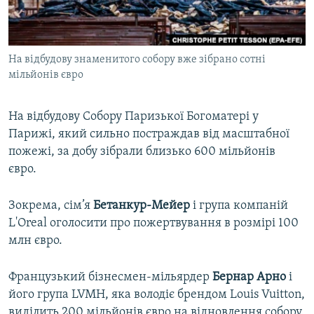
ВІДЕОУРОКИ «ELIFBE»
Русский
СВІДЧЕННЯ ОКУПАЦІЇ
Qırımtatar
На відбудову знаменитого собору вже зібрано сотні
УКРАЇНСЬКА ПРОБЛЕМА КРИМУ
мільйонів євро
ДОЛУЧАЙСЯ!
ІНФОГРАФІКА
На відбудову Собору Паризької Богоматері у
Парижі, який сильно постраждав від масштабної
пожежі, за добу зібрали близько 600 мільйонів
Усі сайти RFE/RL
євро.
Зокрема, сім’я
Бетанкур-Мейер
і група компаній
L'Orеal оголосити про пожертвування в розмірі 100
млн євро.
Французький бізнесмен-мільярдер
Бернар Арно
і
його група LVMH, яка володіє брендом Louis Vuitton,
виділить 200 мільйонів євро на відновлення собору.