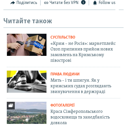
Поділитись
Читати без VPN
Follow us
Читайте також
СУСПІЛЬСТВО
«Крим – не Росія»: маркетплейс
Ozon припинив прийом нових
замовлень на Кримському
півострові
ПРАВА ЛЮДИНИ
Мить – і ти шпигун. Як у
кримських судах розглядають
звинувачення в держзраді
ФОТОГАЛЕРЕЇ
Краса Сімферопольського
водосховища та занедбаність
довкола