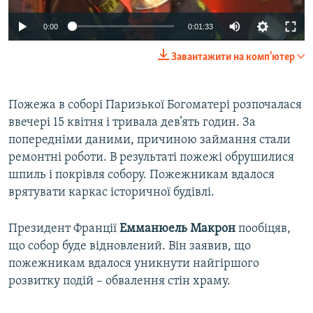
0:00
0:01:33
Завантажити на комп'ютер
Пожежа в соборі Паризької Богоматері розпочалася
ввечері 15 квітня і тривала дев’ять годин. За
попередніми даними, причиною займання стали
ремонтні роботи. В результаті пожежі обрушилися
шпиль і покрівля собору. Пожежникам вдалося
врятувати каркас історичної будівлі.
Президент Франції
Емманюель Макрон
пообіцяв,
що собор буде відновлений. Він заявив, що
пожежникам вдалося уникнути найгіршого
розвитку подій – обвалення стін храму.