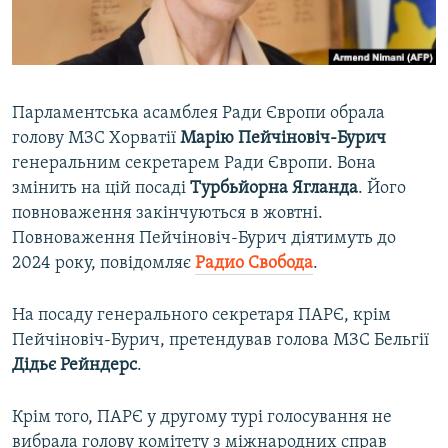
ВІДЕОУРОКИ «ELIFBE»
Русский
СВІДЧЕННЯ ОКУПАЦІЇ
Qırımtatar
УКРАЇНСЬКА ПРОБЛЕМА КРИМУ
Парламентська асамблея Ради Європи обрала
ДОЛУЧАЙСЯ!
ІНФОГРАФІКА
голову МЗС Хорватії
Марію Пейчіновіч-Бурич
генеральним секретарем Ради Європи. Вона
змінить на цій посаді
Турбьйорна Ягланда
. Його
повноваження закінчуються в жовтні.
Усі сайти RFE/RL
Повноваження Пейчіновіч-Бурич діятимуть до
2024 року, повідомляє
Радио Свобода
.
На посаду генерального секретаря ПАРЄ, крім
Пейчіновіч-Бурич, претендував голова МЗС Бельгії
Дідьє Рейндерс
.
Крім того, ПАРЄ у другому турі голосування не
вибрала голову комітету з міжнародних справ