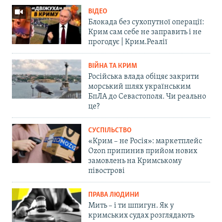
ВІДЕО
Блокада без сухопутної операції:
Крим сам себе не заправить і не
прогодує | Крим.Реалії
ВІЙНА ТА КРИМ
Російська влада обіцяє закрити
морський шлях українським
БпЛА до Севастополя. Чи реально
це?
СУСПІЛЬСТВО
«Крим – не Росія»: маркетплейс
Ozon припинив прийом нових
замовлень на Кримському
півострові
ПРАВА ЛЮДИНИ
Мить – і ти шпигун. Як у
кримських судах розглядають