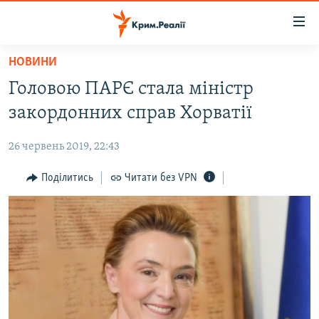
Доступність
посилання
Перейти
НОВИНИ
до
НОВИНИ
Головою ПАРЄ стала міністр
основного
ВОДА.КРИМ
матеріалу
закордонних справ Хорватії
ВІДЕО ТА ФОТО
Перейти
до
26 червень 2019, 22:43
ПОЛІТИКА
основної
БЛОГИ
Поділитись
Читати без VPN
навігації
Перейти
ПОГЛЯД
до
ІНТЕРВ'Ю
пошуку
ВСЕ ЗА ДЕНЬ
СПЕЦПРОЕКТИ
ЯК ОБІЙТИ БЛОКУВАННЯ
ДЕПОРТАЦІЯ