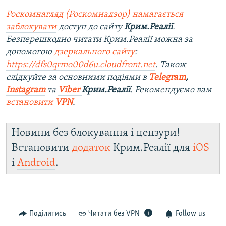
Роскомнагляд (Роскомнадзор) намагається
заблокувати
доступ до сайту
Крим.Реалії
.
Безперешкодно читати Крим.Реалії можна за
допомогою
дзеркального сайту
:
https://dfs0qrmo00d6u.cloudfront.net
. Також
слідкуйте за основними подіями в
Telegram
,
Instagram
та
Viber
Крим.Реалії
. Рекомендуємо вам
встановити
VPN
.
Новини без блокування і цензури!
Встановити
додаток
Крим.Реалії для
iOS
і
Android
.
Поділитись
Читати без VPN
Follow us