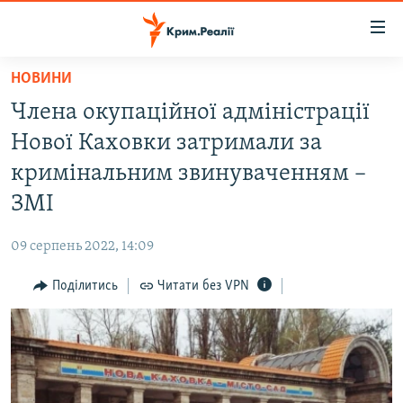
Доступність
посилання
Перейти
НОВИНИ
до
НОВИНИ
Члена окупаційної адміністрації
основного
ВОДА.КРИМ
матеріалу
Нової Каховки затримали за
ВІДЕО ТА ФОТО
Перейти
кримінальним звинуваченням –
до
ПОЛІТИКА
ЗМІ
основної
БЛОГИ
навігації
09 серпень 2022, 14:09
Перейти
ПОГЛЯД
до
Поділитись
Читати без VPN
ІНТЕРВ'Ю
пошуку
ВСЕ ЗА ДЕНЬ
СПЕЦПРОЕКТИ
ЯК ОБІЙТИ БЛОКУВАННЯ
ДЕПОРТАЦІЯ