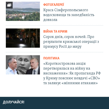
ФОТОГАЛЕРЕЇ
Краса Сімферопольського
водосховища та занедбаність
довкола
ВІЙНА ТА КРИМ
Сорок днів, сорок ночей. Про
результати кримської операції з
примусу Росії до миру
ПОЛІТИКА
«Короткострокова акція
перетворилася на війну на
виснаження»: Як пропаганда РФ
у Криму пояснює невдачі «СВО»
та залякує «мінними атаками»
ДОЛУЧАЙСЯ!