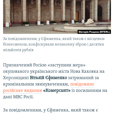
ВІДЕОУРОКИ «ELIFBE»
Русский
СВІДЧЕННЯ ОКУПАЦІЇ
Qırımtatar
УКРАЇНСЬКА ПРОБЛЕМА КРИМУ
ДОЛУЧАЙСЯ!
ІНФОГРАФІКА
За повідомленням, у Єфименка, який також є місцевим
бізнесменом, конфіскували незаконну зброю і десятки
мільйонів рублів
Усі сайти RFE/RL
Призначений Росією «заступник мера»
окупованого українського міста Нова Каховка на
Херсонщині
Віталій Єфименко
затриманий за
кримінальним звинуваченням,
повідомило
російське видання
«Комерсант»
із посиланням на
дані МВС Росії.
За повідомленням, у Єфименка, який також є