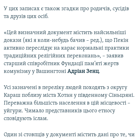
У цих записах є також згадки про родичів, сусідів
та друзів цих осіб.
«Цей визначний документ містить найсильніші
докази (які я коли-небудь бачив – ред.), що Пекін
активно переслідує на карає нормальні практики
традиційних релігійних переконань», – заявив
старший співробітник Фундації пам’яті жертв
комунізму у Вашингтоні
Адріан Зенц
.
Усі зазначені в переліку людей походять з округу
Караш поблизу міста Хотан у південному Сіньцзяні.
Переважна більшість населення в цій місцевості –
уйгури. Чимало представників цього етносу
сповідують іслам.
Один зі стовпців у документі містить дані про те, чи