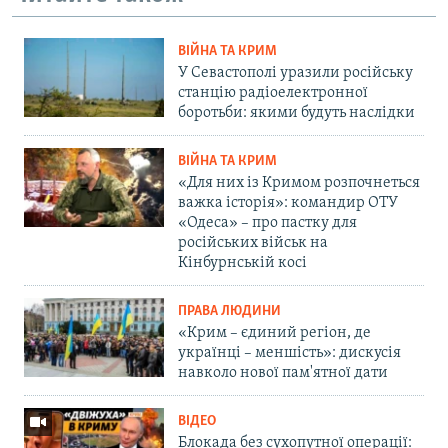
ВІЙНА ТА КРИМ
У Севастополі уразили російську
станцію радіоелектронної
боротьби: якими будуть наслідки
ВІЙНА ТА КРИМ
«Для них із Кримом розпочнеться
важка історія»: командир ОТУ
«Одеса» – про пастку для
російських військ на
Кінбурнській косі
ПРАВА ЛЮДИНИ
«Крим – єдиний регіон, де
українці – меншість»: дискусія
навколо нової пам'ятної дати
ВІДЕО
Блокада без сухопутної операції: