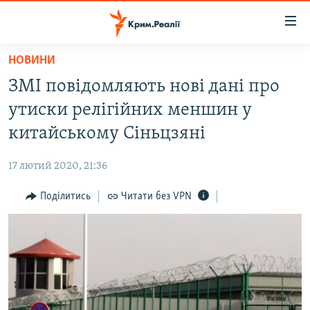
Доступність
посилання
Перейти
НОВИНИ
до
НОВИНИ
ЗМІ повідомляють нові дані про
основного
ВОДА.КРИМ
матеріалу
утиски релігійних меншин у
ВІДЕО ТА ФОТО
Перейти
китайському Сіньцзяні
до
ПОЛІТИКА
основної
17 лютий 2020, 21:36
БЛОГИ
навігації
Перейти
Поділитись
Читати без VPN
ПОГЛЯД
до
ІНТЕРВ'Ю
пошуку
ВСЕ ЗА ДЕНЬ
СПЕЦПРОЕКТИ
ЯК ОБІЙТИ БЛОКУВАННЯ
ДЕПОРТАЦІЯ