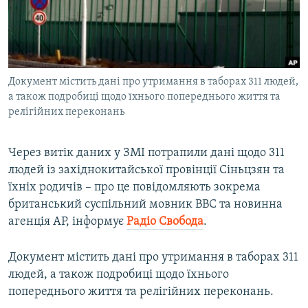
ВІДЕОУРОКИ «ELIFBE»
Русский
СВІДЧЕННЯ ОКУПАЦІЇ
Qırımtatar
УКРАЇНСЬКА ПРОБЛЕМА КРИМУ
Документ містить дані про утримання в таборах 311 людей,
ДОЛУЧАЙСЯ!
ІНФОГРАФІКА
а також подробиці щодо їхнього попереднього життя та
релігійних переконань
Усі сайти RFE/RL
Через витік даних у ЗМІ потрапили дані щодо 311
людей із західнокитайської провінції Сіньцзян та
їхніх родичів – про це повідомляють зокрема
британський суспільний мовник BBC та новинна
агенція AP, інформує
Радіо Свобода
.
Документ містить дані про утримання в таборах 311
людей, а також подробиці щодо їхнього
попереднього життя та релігійних переконань.