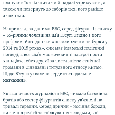
планують їх звільнити чи й надалі утримувати, а
також чи повернуть до таборів тих, кого раніше
звільнили.
Наприклад, за даними BBC, серед фігурантів списку
– 65-річний чоловік на ім’я Юсуп. Згідно з його
профілем, його доньки «носили хустки чи бурки у
2014 та 2015 роках», син має ісламські політичні
погляді, а вся сім’я має «очевидні настрої проти
ханьців», тобто другої за чисельністю етнічної
громади в Сіньцзяні і титульного етносу Китаю.
Щодо Юсупа ухвалено вердикт «подальше
навчання».
Як зазначають журналісти BBC, чимало батьків та
братів або сестер фігурантів списку ув’язнені на
тривалі терміни. Серед причин – носіння бороди,
вивчення релігії та спілкування з людьми, які