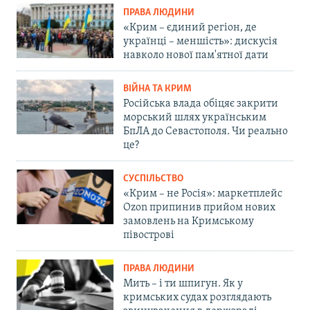
ПРАВА ЛЮДИНИ
«Крим – єдиний регіон, де
українці – меншість»: дискусія
навколо нової пам'ятної дати
ВІЙНА ТА КРИМ
Російська влада обіцяє закрити
морський шлях українським
БпЛА до Севастополя. Чи реально
це?
СУСПІЛЬСТВО
«Крим – не Росія»: маркетплейс
Ozon припинив прийом нових
замовлень на Кримському
півострові
ПРАВА ЛЮДИНИ
Мить – і ти шпигун. Як у
кримських судах розглядають