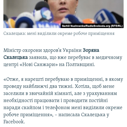
ВІДЕОУРОКИ «ELIFBE»
Русский
СВІДЧЕННЯ ОКУПАЦІЇ
Qırımtatar
УКРАЇНСЬКА ПРОБЛЕМА КРИМУ
Скалецька: мені виділили окреме робоче приміщення
ДОЛУЧАЙСЯ!
ІНФОГРАФІКА
Міністр охорони здоров’я України
Зоряна
Скалецька
заявила, що вже перебуває в медичному
Усі сайти RFE/RL
центрі «Нові Санжари» на Полтавщині.
«Отже, я нарешті перебуваю в приміщенні, в якому
проведу найближчі два тижні. Хотіла, щоб мене
заселили в звичайній кімнаті, але з урахуванням
необхідності працювати і проводити постійні
наради скайпом і телефоном мені виділили окреме
робоче приміщення», – написала Скалецька у
Facebook.