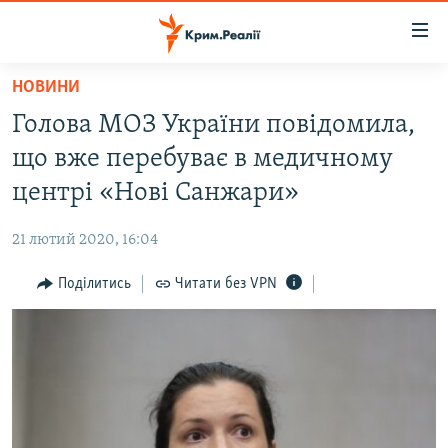
Доступність
посилання
Перейти
НОВИНИ
до
НОВИНИ
Голова МОЗ України повідомила,
основного
ВОДА.КРИМ
матеріалу
що вже перебуває в медичному
ВІДЕО ТА ФОТО
Перейти
центрі «Нові Санжари»
до
ПОЛІТИКА
основної
21 лютий 2020, 16:04
БЛОГИ
навігації
Перейти
Поділитись
Читати без VPN
ПОГЛЯД
до
ІНТЕРВ'Ю
пошуку
ВСЕ ЗА ДЕНЬ
СПЕЦПРОЕКТИ
ЯК ОБІЙТИ БЛОКУВАННЯ
ДЕПОРТАЦІЯ