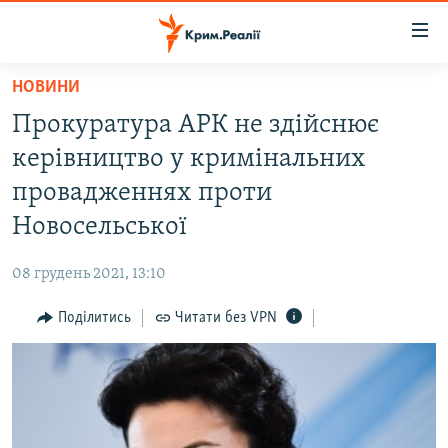
Доступність
посилання
Перейти
НОВИНИ
до
НОВИНИ
Прокуратура АРК не здійснює
основного
ВОДА.КРИМ
матеріалу
керівництво у кримінальних
ВІДЕО ТА ФОТО
Перейти
провадженнях проти
до
ПОЛІТИКА
Новосельської
основної
БЛОГИ
навігації
08 грудень 2021, 13:10
Перейти
ПОГЛЯД
до
Поділитись
Читати без VPN
ІНТЕРВ'Ю
пошуку
ВСЕ ЗА ДЕНЬ
СПЕЦПРОЕКТИ
ЯК ОБІЙТИ БЛОКУВАННЯ
ДЕПОРТАЦІЯ