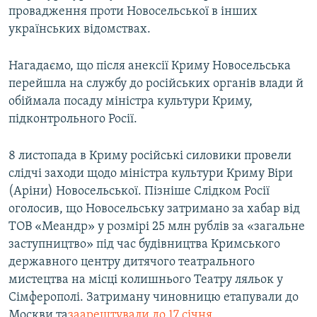
провадження проти Новосельської в інших
українських відомствах.
Нагадаємо, що після анексії Криму Новосельська
перейшла на службу до російських органів влади й
обіймала посаду міністра культури Криму,
підконтрольного Росії.
8 листопада в Криму російські силовики провели
слідчі заходи щодо міністра культури Криму Віри
(Аріни) Новосельської. Пізніше Слідком Росії
оголосив, що Новосельську затримано за хабар від
ТОВ «Меандр» у розмірі 25 млн рублів за «загальне
заступництво» під час будівництва Кримського
державного центру дитячого театрального
мистецтва на місці колишнього Театру ляльок у
Сімферополі. Затриману чиновницю етапували до
Москви та
заарештували до 17 січня
.