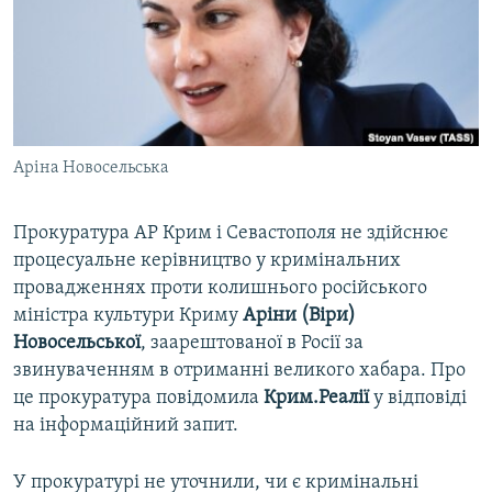
ВІДЕОУРОКИ «ELIFBE»
Русский
СВІДЧЕННЯ ОКУПАЦІЇ
Qırımtatar
УКРАЇНСЬКА ПРОБЛЕМА КРИМУ
ДОЛУЧАЙСЯ!
ІНФОГРАФІКА
Аріна Новосельська
Прокуратура АР Крим і Севастополя не здійснює
Усі сайти RFE/RL
процесуальне керівництво у кримінальних
провадженнях проти колишнього російського
міністра культури Криму
Аріни (Віри)
Новосельської
, заарештованої в Росії за
звинуваченням в отриманні великого хабара. Про
це прокуратура повідомила
Крим.Реалії
у відповіді
на інформаційний запит.
У прокуратурі не уточнили, чи є кримінальні