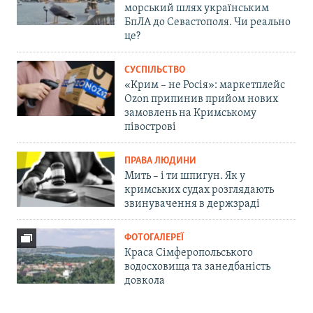
морський шлях українським
БпЛА до Севастополя. Чи реально
це?
СУСПІЛЬСТВО
«Крим – не Росія»: маркетплейс
Ozon припинив прийом нових
замовлень на Кримському
півострові
ПРАВА ЛЮДИНИ
Мить – і ти шпигун. Як у
кримських судах розглядають
звинувачення в держзраді
ФОТОГАЛЕРЕЇ
Краса Сімферопольського
водосховища та занедбаність
довкола