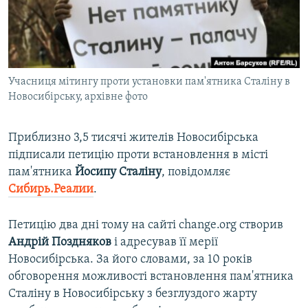
ВІДЕОУРОКИ «ELIFBE»
Русский
СВІДЧЕННЯ ОКУПАЦІЇ
Qırımtatar
УКРАЇНСЬКА ПРОБЛЕМА КРИМУ
Учасниця мітингу проти установки пам'ятника Сталіну в
ДОЛУЧАЙСЯ!
ІНФОГРАФІКА
Новосибірську, архівне фото
Приблизно 3,5 тисячі жителів Новосибірська
Усі сайти RFE/RL
підписали петицію проти встановлення в місті
пам'ятника
Йосипу
Сталіну
, повідомляє
Сибирь.Реалии
.
Петицію два дні тому на сайті change.org створив
Андрій Поздняков
і адресував її мерії
Новосибірська. За його словами, за 10 років
обговорення можливості встановлення пам'ятника
Сталіну в Новосибірську з безглуздого жарту