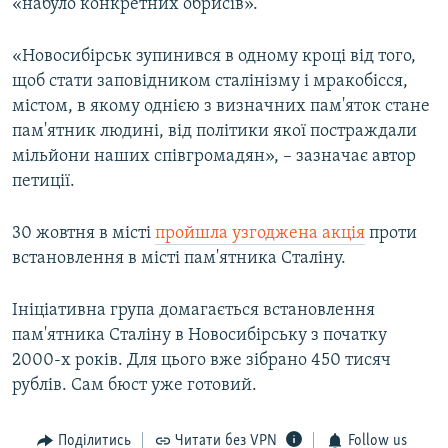
«набуло конкретних обрисів».
«Новосибірськ зупинився в одному кроці від того,
щоб стати заповідником сталінізму і мракобісся,
містом, в якому однією з визначних пам'яток стане
пам'ятник людині, від політики якої постраждали
мільйони наших співгромадян», – зазначає автор
петиції.
30 жовтня в місті
пройшла узгоджена акція
проти
встановлення в місті пам'ятника Сталіну.
Ініціативна група домагається встановлення
пам'ятника Сталіну в Новосибірську з початку
2000-х років. Для цього вже зібрано 450 тисяч
рублів. Сам бюст уже готовий.
Поділитись
Читати без VPN
Follow us