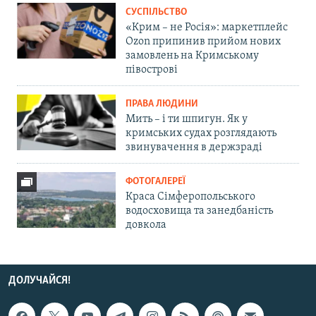
СУСПІЛЬСТВО
«Крим – не Росія»: маркетплейс
Ozon припинив прийом нових
замовлень на Кримському
півострові
ПРАВА ЛЮДИНИ
Мить – і ти шпигун. Як у
кримських судах розглядають
звинувачення в держзраді
ФОТОГАЛЕРЕЇ
Краса Сімферопольського
водосховища та занедбаність
довкола
ДОЛУЧАЙСЯ!