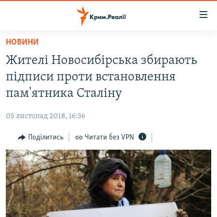
Доступність
посилання
Перейти
НОВИНИ
до
НОВИНИ
Жителі Новосибірська збирають
основного
ВОДА.КРИМ
матеріалу
підписи проти встановлення
ВІДЕО ТА ФОТО
Перейти
пам'ятника Сталіну
до
ПОЛІТИКА
основної
05 листопад 2018, 16:36
БЛОГИ
навігації
Перейти
Поділитись
Читати без VPN
ПОГЛЯД
до
ІНТЕРВ'Ю
пошуку
ВСЕ ЗА ДЕНЬ
СПЕЦПРОЕКТИ
ЯК ОБІЙТИ БЛОКУВАННЯ
ДЕПОРТАЦІЯ