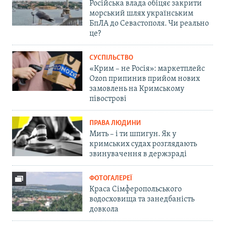
Російська влада обіцяє закрити
морський шлях українським
БпЛА до Севастополя. Чи реально
це?
СУСПІЛЬСТВО
«Крим – не Росія»: маркетплейс
Ozon припинив прийом нових
замовлень на Кримському
півострові
ПРАВА ЛЮДИНИ
Мить – і ти шпигун. Як у
кримських судах розглядають
звинувачення в держзраді
ФОТОГАЛЕРЕЇ
Краса Сімферопольського
водосховища та занедбаність
довкола