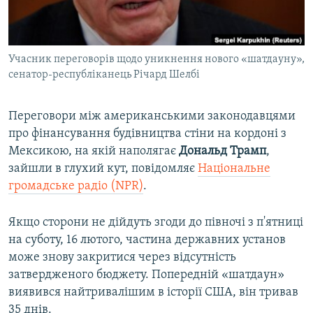
ВІДЕОУРОКИ «ELIFBE»
Русский
СВІДЧЕННЯ ОКУПАЦІЇ
Qırımtatar
Учасник переговорів щодо уникнення нового «шатдауну»,
УКРАЇНСЬКА ПРОБЛЕМА КРИМУ
сенатор-республіканець Річард Шелбі
ДОЛУЧАЙСЯ!
ІНФОГРАФІКА
Переговори між американськими законодавцями
про фінансування будівництва стіни на кордоні з
Мексикою, на якій наполягає
Дональд Трамп
,
Усі сайти RFE/RL
зайшли в глухий кут, повідомляє
Національне
громадське радіо (NPR)
.
Якщо сторони не дійдуть згоди до півночі з п'ятниці
на суботу, 16 лютого, частина державних установ
може знову закритися через відсутність
затвердженого бюджету. Попередній «шатдаун»
виявився найтривалішим в історії США, він тривав
35 днів.