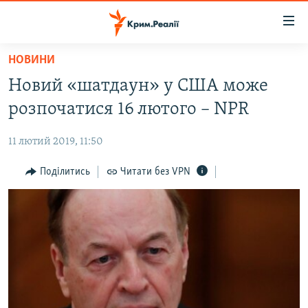
Доступність
посилання
Перейти
НОВИНИ
до
НОВИНИ
Новий «шатдаун» у США може
основного
ВОДА.КРИМ
матеріалу
розпочатися 16 лютого – NPR
ВІДЕО ТА ФОТО
Перейти
до
11 лютий 2019, 11:50
ПОЛІТИКА
основної
БЛОГИ
Поділитись
Читати без VPN
навігації
Перейти
ПОГЛЯД
до
ІНТЕРВ'Ю
пошуку
ВСЕ ЗА ДЕНЬ
СПЕЦПРОЕКТИ
ЯК ОБІЙТИ БЛОКУВАННЯ
ДЕПОРТАЦІЯ