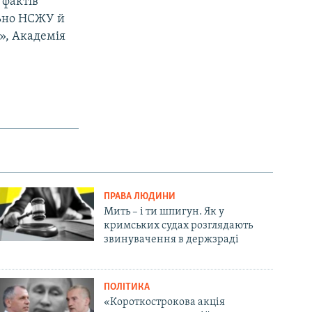
 фактів
льно НСЖУ й
», Академія
ПРАВА ЛЮДИНИ
Мить – і ти шпигун. Як у
кримських судах розглядають
звинувачення в держзраді
ПОЛІТИКА
«Короткострокова акція