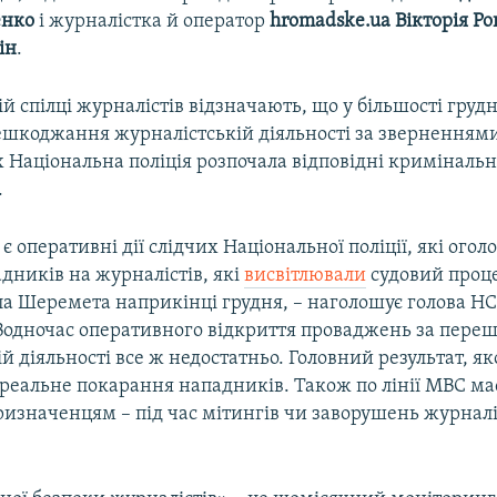
енко
і журналістка й оператор
hromadske.ua Вікторія Р
ін
.
й спілці журналістів відзначають, що у більшості груд
ешкоджання журналістській діяльності за зверненням
 Національна поліція розпочала відповідні кримінальн
.
 оперативні дії слідчих Національної поліції, які огол
дників на журналістів, які
висвітлювали
судовий проце
ла Шеремета наприкінці грудня, – наголошує голова Н
 Водночас оперативного відкриття проваджень за пер
й діяльності все ж недостатньо. Головний результат, як
 реальне покарання нападників. Також по лінії МВС ма
изначенцям – під час мітингів чи заворушень журналі