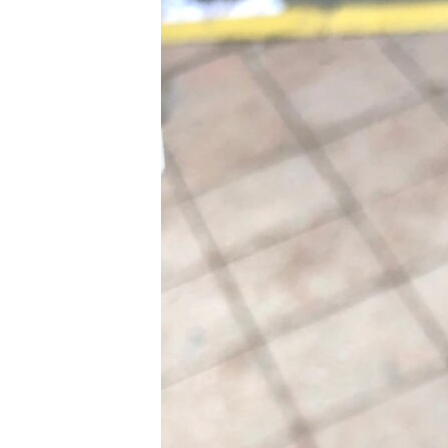
ВІДЕОУРОКИ «ELIFBE»
СВІДЧЕННЯ ОКУПАЦІЇ
УКРАЇНСЬКА ПРОБЛЕМА КРИМУ
ІНФОГРАФІКА