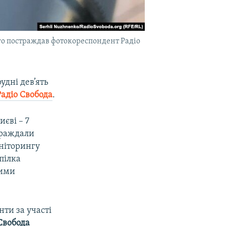
ого постраждав фотокореспондент Радіо
удні дев’ять
Радіо Свобода
.
єві – 7
страждали
оніторингу
пілка
кими
ти за участі
Свобода