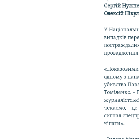
Сергій Нужн
Олексій Нікул
У Національні
випадків пер
постраждалих
провадження
«Показовими є
одному з напа
убивства Пав
Томіленко. –
журналістські
чекаємо, – це
сигнал спецпр
чіпати».