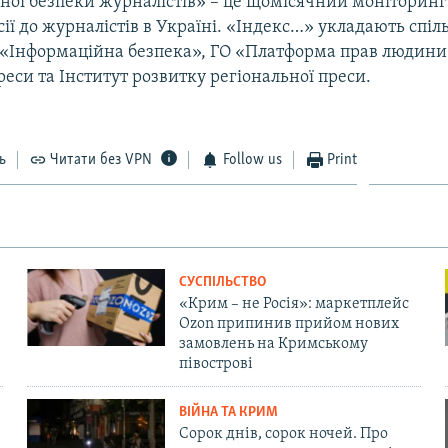
ної безпеки журналістів» – це щомісячний моніторинг
сії до журналістів в Україні. «Індекс…» укладають спі
 «Інформаційна безпека», ГО «Платформа прав людини
реси та Інститут розвитку регіональної преси.
ь
Читати без VPN
Follow us
Print
СУСПІЛЬСТВО
«Крим – не Росія»: маркетплейс
Ozon припинив прийом нових
замовлень на Кримському
півострові
ВІЙНА ТА КРИМ
Сорок днів, сорок ночей. Про