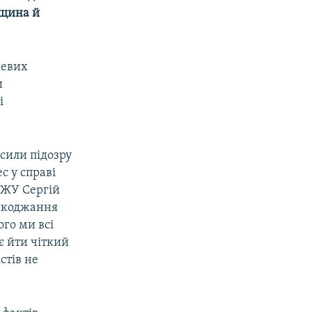
ощина й
невих
и
і
осили підозру
с у справі
СЖУ Сергій
ешкоджання
ого ми всі
є йти чіткий
стів не