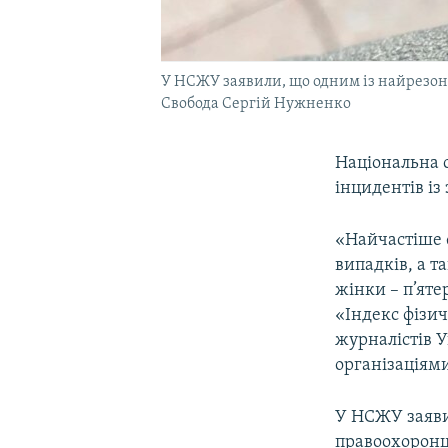
У НСЖУ заявили, що одним із найрезона
Свобода Сергій Нужненко
Національна с
інцидентів із
«Найчастіше ф
випадків, а т
жінки – п’яте
«Індекс фізич
журналістів 
організаціями
У НСЖУ заяви
правоохоронц