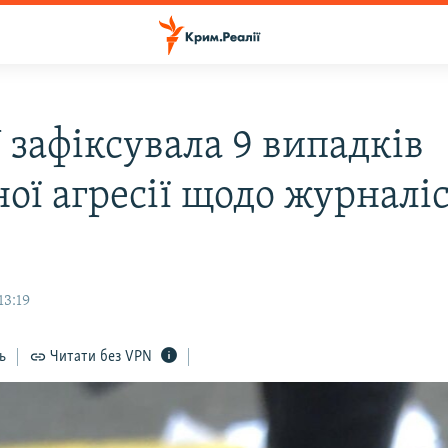
зафіксувала 9 випадків
ої агресії щодо журналіс
і
13:19
ь
Читати без VPN