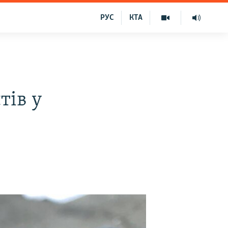
РУС
КТА
тів у