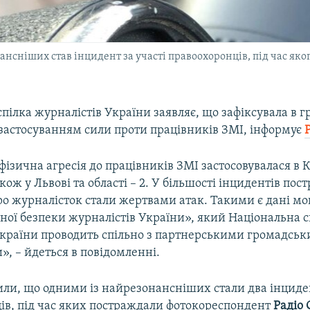
нсніших став інцидент за участі правоохоронців, під час як
пілка журналістів України заявляє, що зафіксувала в гр
 застосуванням сили проти працівників ЗМІ, інформує
ізична агресія до працівників ЗМІ застосовувалася в Ки
акож у Львові та області – 2. У більшості інцидентів по
ро журналісток стали жертвами атак. Такими є дані м
ної безпеки журналістів України», який Національна с
України проводить спільно з партнерськими громадсь
», – йдеться в повідомленні.
ли, що одними із найрезонансніших стали два інциден
ів, під час яких постраждали фотокореспондент
Радіо 