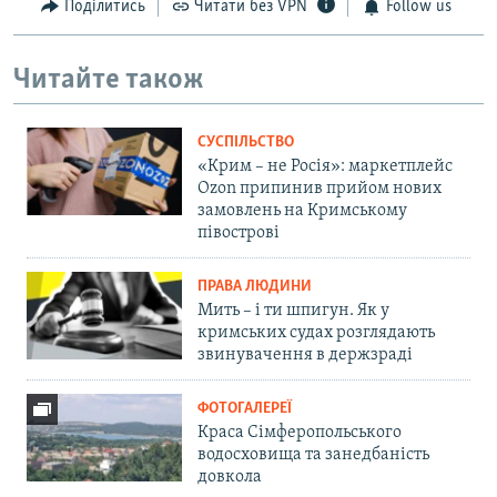
Поділитись
Читати без VPN
Follow us
Читайте також
СУСПІЛЬСТВО
«Крим – не Росія»: маркетплейс
Ozon припинив прийом нових
замовлень на Кримському
півострові
ПРАВА ЛЮДИНИ
Мить – і ти шпигун. Як у
кримських судах розглядають
звинувачення в держзраді
ФОТОГАЛЕРЕЇ
Краса Сімферопольського
водосховища та занедбаність
довкола