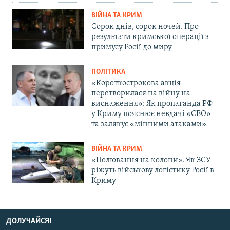
ВІЙНА ТА КРИМ
Сорок днів, сорок ночей. Про
результати кримської операції з
примусу Росії до миру
ПОЛІТИКА
«Короткострокова акція
перетворилася на війну на
виснаження»: Як пропаганда РФ
у Криму пояснює невдачі «СВО»
та залякує «мінними атаками»
ВІЙНА ТА КРИМ
«Полювання на колони». Як ЗСУ
ріжуть військову логістику Росії в
Криму
ДОЛУЧАЙСЯ!