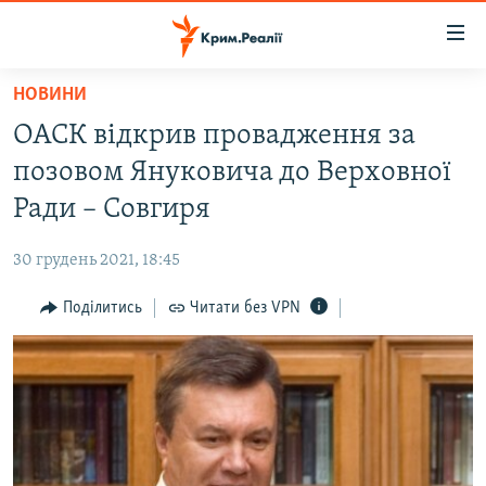
Доступність
посилання
Перейти
НОВИНИ
до
НОВИНИ
ОАСК відкрив провадження за
основного
ВОДА.КРИМ
матеріалу
позовом Януковича до Верховної
ВІДЕО ТА ФОТО
Перейти
Ради – Совгиря
до
ПОЛІТИКА
основної
30 грудень 2021, 18:45
БЛОГИ
навігації
Перейти
Поділитись
Читати без VPN
ПОГЛЯД
до
ІНТЕРВ'Ю
пошуку
ВСЕ ЗА ДЕНЬ
СПЕЦПРОЕКТИ
ЯК ОБІЙТИ БЛОКУВАННЯ
ДЕПОРТАЦІЯ