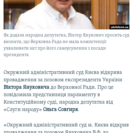
ВІДЕОУРОКИ «ELIFBE»
Русский
СВІДЧЕННЯ ОКУПАЦІЇ
Qırımtatar
УКРАЇНСЬКА ПРОБЛЕМА КРИМУ
Як додала народна депутатка, Віктор Янукович просить суд
ДОЛУЧАЙСЯ!
ІНФОГРАФІКА
визнати, що Верховна Рада не мала компетенції
ухвалювати акт про його самоусунення з посади
президента
Усі сайти RFE/RL
Окружний адміністративний суд Києва відкрива
провадження за позовом експрезидента України
Віктора Януковича
до Верховної Ради. Про це
повідомила представниця парламенту в
Конституційному суді, народна депутатка від
«Слуги народу»
Ольга Совгиря
.
«Окружний адміністративний суд м. Києва відкрив
провадження за позовом Януковича В.Ф. до