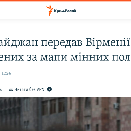
айджан передав Вірменії
ених за мапи мінних пол
 11:24
ь
Читати без VPN