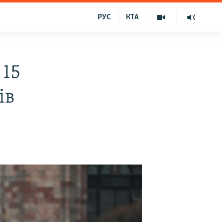
РУС
КТА
 15
ів