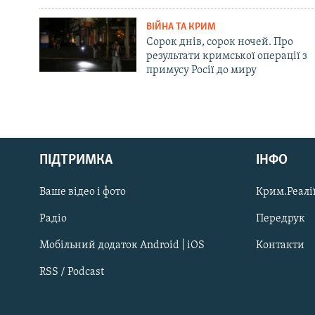
ВІЙНА ТА КРИМ
Сорок днів, сорок ночей. Про
результати кримської операції з
примусу Росії до миру
Русский
ПІДТРИМКА
ІНФО
Qırımtatar
Ваше відео і фото
Крим.Реалії
ДОЛУЧАЙСЯ!
Радіо
Передрук
Мобільний додаток Android | iOS
Контакти
RSS / Podcast
Усі сайти RFE/RL