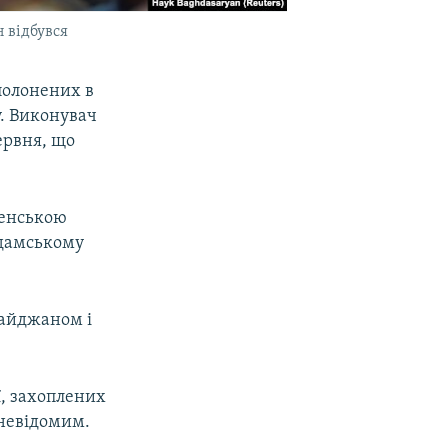
 відбувся
полонених в
у. Виконувач
ервня, що
менською
гдамському
байджаном і
, захоплених
невідомим.