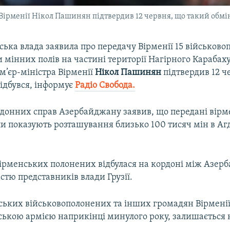
 Вірменії Нікол Пашинян підтвердив 12 червня, що такий обмін
ька влада заявила про передачу Вірменії 15 військово
 мінних полів на частині території Нагірного Карабах
ем’єр-міністра Вірменії
Нікол Пашинян
підтвердив 12 ч
ідбувся, інформує
Радіо Свобода.
рдонних справ Азербайджану заявив, що передані вір
и показують розташування близько 100 тисяч мін в А
вірменських полонених відбулася на кордоні між Азер
астю представників влади Грузії.
ських військовополонених та інших громадян Вірменії
ькою армією наприкінці минулого року, залишається 