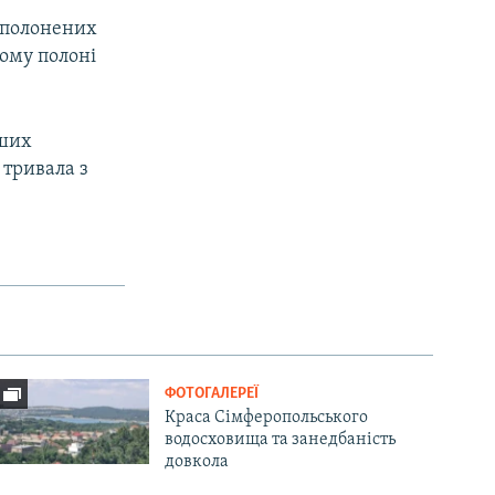
и полонених
кому полоні
нших
 тривала з
ФОТОГАЛЕРЕЇ
Краса Сімферопольського
водосховища та занедбаність
довкола