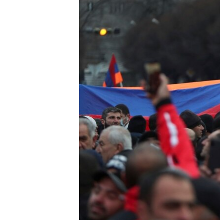
ВІДЕОУРОКИ «ELIFBE»
СВІДЧЕННЯ ОКУПАЦІЇ
УКРАЇНСЬКА ПРОБЛЕМА КРИМУ
ІНФОГРАФІКА