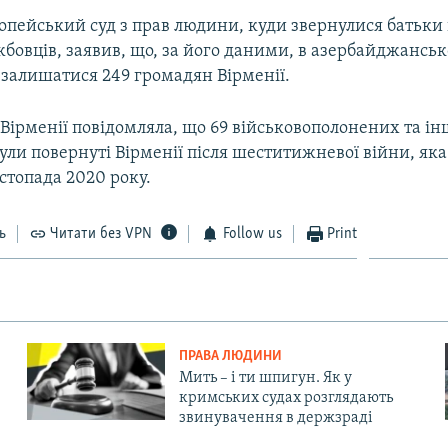
ропейський суд з прав людини, куди звернулися батьк
бовців, заявив, що, за його даними, в азербайджансь
залишатися 249 громадян Вірменії.
Вірменії повідомляла, що 69 військовополонених та і
ли повернуті Вірменії після шеститижневої війни, яка
стопада 2020 року.
ь
Читати без VPN
Follow us
Print
ПРАВА ЛЮДИНИ
Мить – і ти шпигун. Як у
кримських судах розглядають
звинувачення в держзраді