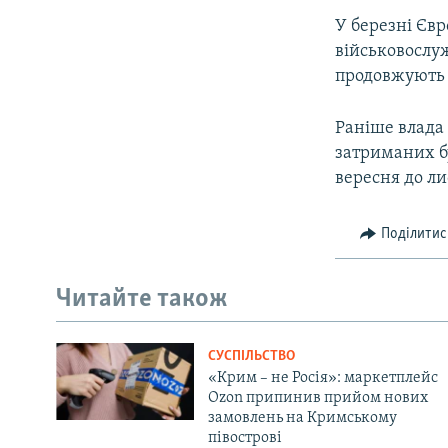
У березні Єв
військовослуж
продовжують 
Раніше влада 
затриманих бу
вересня до ли
Поділитис
Читайте також
СУСПІЛЬСТВО
«Крим – не Росія»: маркетплейс
Ozon припинив прийом нових
замовлень на Кримському
півострові