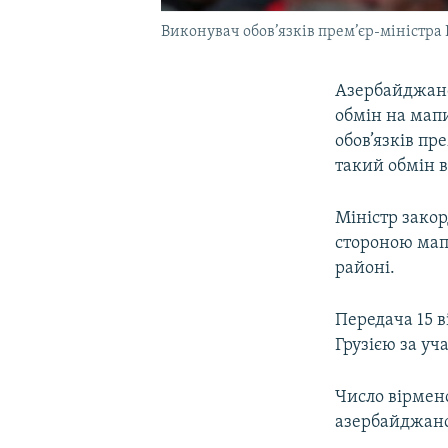
Виконувач обов’язків прем’єр-міністра
Азербайджанс
обмін на мапи
обов’язків пр
такий обмін в
Міністр зако
стороною мап
районі.
Передача 15 
Грузією за уч
Число вірмен
азербайджанс