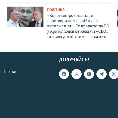
ПОЛІТИКА
«Короткострокова акція
перетворилася на війну на
виснаження»: Як пропаганда РФ
у Криму пояснює невдачі «СВО»
та залякує «мінними атаками»
ДОЛУЧАЙСЯ!
. Про нас