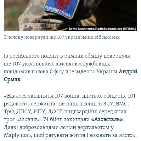
ВІДЕОУРОКИ «ELIFBE»
Русский
СВІДЧЕННЯ ОКУПАЦІЇ
Qırımtatar
УКРАЇНСЬКА ПРОБЛЕМА КРИМУ
З полону повернули ще 107 українських військових
ДОЛУЧАЙСЯ!
ІНФОГРАФІКА
Із російського полону в рамках обміну повернули
ще 107 українських військовослужбовців,
Усі сайти RFE/RL
повідомив голова Офісу президента України
Андрій
Єрмак
.
«Вдалося звільнити 107 воїнів: шістьох офіцерів, 101
рядового і сержанта. Це наші хлопці зі ЗСУ, ВМС,
ТрО, ДПСУ, НПУ, ДССТ, нацгвардійці серед яких
троє «азовців». 74 бійці захищали
«Азовсталь»
.
Деякі добровольцями летіли вертольотом у
Маріуполь, щоб рятувати життя і воювати за місто»,