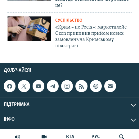
це?
СУСПІЛЬСТВО
«Крим – не Росія»: маркетплейс
Ozon припинив прийом нових
замовлень на Кримському
півострові
ДОЛУЧАЙСЯ!
ПІДТРИМКА
ІНФО
© Крим.Реалії, 2026 | Усі права застережено.
КТА
РУС