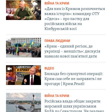
ВІЙНА ТА КРИМ
«Для них із Кримом розпочнеться
важка історія»: командир ОТУ
«Одеса» – про пастку для
російських військ на
Кінбурнській косі
ПРАВА ЛЮДИНИ
«Крим – єдиний регіон, де
українці – меншість»: дискусія
навколо нової пам'ятної дати
ВІДЕО
Блокада без сухопутної операції:
Крим сам себе не заправить і не
прогодує | Крим.Реалії
ВІЙНА ТА КРИМ
Російська влада обіцяє закрити
морський шлях українським
БпЛА до Севастополя. Чи реально