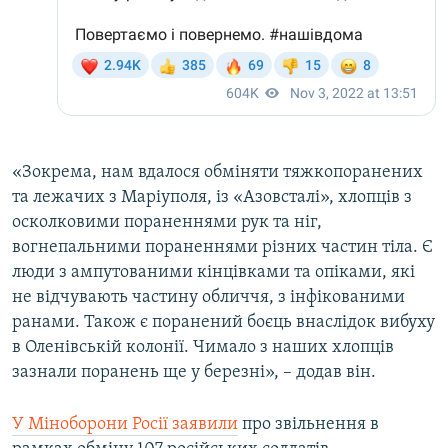
«Зокрема, нам вдалося обміняти тяжкопоранених
та лежачих з Маріуполя, із «Азовсталі», хлопців з
осколковими пораненнями рук та ніг,
вогнепальними пораненнями різних частин тіла. Є
люди з ампутованими кінцівками та опіками, які
не відчувають частину обличчя, з інфікованими
ранами. Також є поранений боєць внаслідок вибуху
в Оленівській колонії. Чимало з наших хлопців
зазнали поранень ще у березні», – додав він.
У Міноборони Росії заявили
про звільнення в