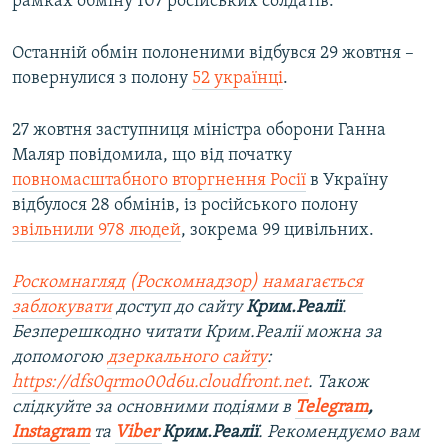
рамках обміну 107 російських солдатів.
Останній обмін полоненими відбувся 29 жовтня –
повернулися з полону
52 українці
.
27 жовтня заступниця міністра оборони Ганна
Маляр повідомила, що від початку
повномасштабного вторгнення Росії
в Україну
відбулося 28 обмінів, із російського полону
звільнили 978 людей
, зокрема 99 цивільних.
Роскомнагляд (Роскомнадзор) намагається
заблокувати
доступ до сайту
Крим.Реалії
.
Безперешкодно читати Крим.Реалії можна за
допомогою
дзеркального сайту
:
https://dfs0qrmo00d6u.cloudfront.net
. Також
слідкуйте за основними подіями в
Telegram
,
Instagram
та
Viber
Крим.Реалії
. Рекомендуємо вам