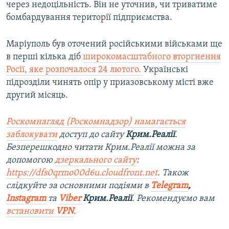
через недоцільність. Він не уточнив, чи триватиме
бомбардування території підприємства.
Маріуполь був оточений російськими військами ще
в перші кілька діб
широкомасштабного вторгнення
Росії, яке розпочалося 24 лютого.
Українські
підрозділи чинять опір у приазовському місті вже
другий місяць.
Роскомнагляд (Роскомнадзор) намагається
заблокувати
доступ до сайту
Крим.Реалії
.
Безперешкодно читати Крим.Реалії можна за
допомогою
дзеркального сайту
:
https://dfs0qrmo00d6u.cloudfront.net
. Також
слідкуйте за основними подіями в
Telegram
,
Instagram
та
Viber
Крим.Реалії
. Рекомендуємо вам
встановити
VPN
.