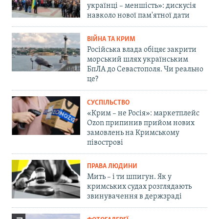
українці – меншість»: дискусія
навколо нової пам'ятної дати
ВІЙНА ТА КРИМ
Російська влада обіцяє закрити
морський шлях українським
БпЛА до Севастополя. Чи реально
це?
СУСПІЛЬСТВО
«Крим – не Росія»: маркетплейс
Ozon припинив прийом нових
замовлень на Кримському
півострові
ПРАВА ЛЮДИНИ
Мить – і ти шпигун. Як у
кримських судах розглядають
звинувачення в держзраді