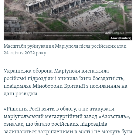
ВІДЕОУРОКИ «ELIFBE»
Русский
СВІДЧЕННЯ ОКУПАЦІЇ
Qırımtatar
УКРАЇНСЬКА ПРОБЛЕМА КРИМУ
ДОЛУЧАЙСЯ!
ІНФОГРАФІКА
Масштаби руйнування Маріуполя після російських атак,
24 квітня 2022 року
Усі сайти RFE/RL
Українська оборона Маріуполя виснажила
російські підрозділи і знизила їхню боєздатність,
повідомляє Міноборони Британії з посиланням на
дані розвідки.
«Рішення Росії взяти в облогу, а не атакувати
маріупольський металургійний завод «Азовсталь»,
означає, що багато російських підрозділів
залишаються закріпленими в місті і не можуть бути