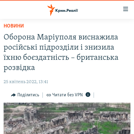
Доступність
посилання
Перейти
НОВИНИ
до
НОВИНИ
Оборона Маріуполя виснажила
основного
ВОДА.КРИМ
матеріалу
російські підрозділи і знизила
ВІДЕО ТА ФОТО
Перейти
їхню боєздатність – британська
до
ПОЛІТИКА
розвідка
основної
БЛОГИ
навігації
25 квітень 2022, 13:41
Перейти
ПОГЛЯД
до
Поділитись
Читати без VPN
ІНТЕРВ'Ю
пошуку
ВСЕ ЗА ДЕНЬ
СПЕЦПРОЕКТИ
ЯК ОБІЙТИ БЛОКУВАННЯ
ДЕПОРТАЦІЯ