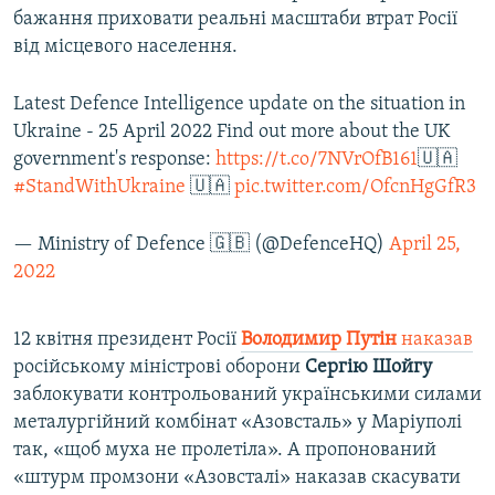
бажання приховати реальні масштаби втрат Росії
від місцевого населення.
Latest Defence Intelligence update on the situation in
Ukraine - 25 April 2022 Find out more about the UK
government's response:
https://t.co/7NVrOfB161
🇺🇦
#StandWithUkraine
🇺🇦
pic.twitter.com/OfcnHgGfR3
— Ministry of Defence 🇬🇧 (@DefenceHQ)
April 25,
2022
12 квітня президент Росії
Володимир Путін
наказав
російському міністрові оборони
Сергію Шойгу
заблокувати контрольований українськими силами
металургійний комбінат «Азовсталь» у Маріуполі
так, «щоб муха не пролетіла». А пропонований
«штурм промзони «Азовсталі» наказав скасувати