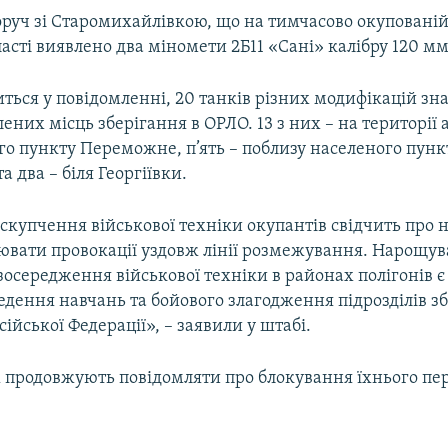
оруч зі Старомихайлівкою, що на тимчасово окупованій
асті виявлено два міномети 2Б11 «Сані» калібру 120 мм
ться у повідомленні, 20 танків різних модифікацій зн
них місць зберігання в ОРЛО. 13 з них – на території
го пункту Переможне, п’ять – поблизу населеного пунк
а два – біля Георгіївки.
скупчення військової техніки окупантів свідчить про н
нювати провокації уздовж лінії розмежування. Нарощу
зосередження військової техніки в районах полігонів 
едення навчань та бойового злагодження підрозділів 
ійської Федерації», – заявили у штабі.
 продовжують повідомляти про блокування їхнього пе