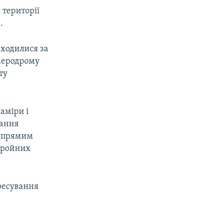
 території
.
аходилися за
 аеродрому
ту
аміри і
вання
є прямим
збройних
ресування