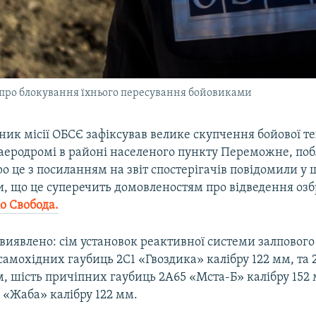
 про блокування їхнього пересування бойовиками
ник місії ОБСЄ зафіксував велике скупчення бойової т
 аеродромі в районі населеного пункту Переможне, по
о це з посиланням на звіт спостерігачів повідомили у 
и, що це суперечить домовленостям про відведення озб
о Свобода.
виявлено: сім установок реактивної системи залповог
 самохідних гаубиць 2С1 «Гвоздика» калібру 122 мм, та
м, шість причіпних гаубиць 2А65 «Мста-Б» калібру 152 
 «Жаба» калібру 122 мм.