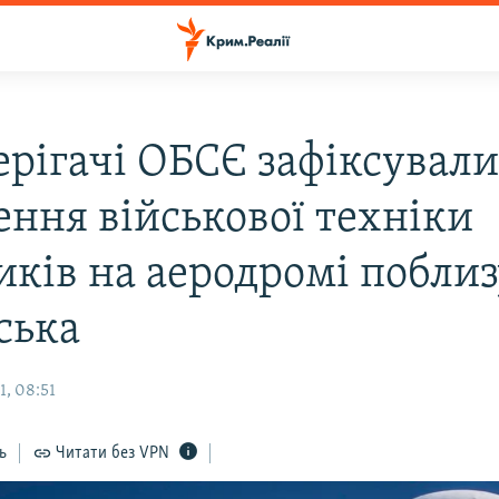
ерігачі ОБСЄ зафіксувал
ення військової техніки
иків на аеродромі поблиз
ська
1, 08:51
ь
Читати без VPN