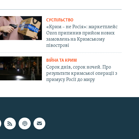
СУСПІЛЬСТВО
«Крим – не Росія»: маркетплейс
Ozon припинив прийом нових
замовлень на Кримському
півострові
ВІЙНА ТА КРИМ
Сорок днів, сорок ночей. Про
результати кримської операції з
примусу Росії до миру