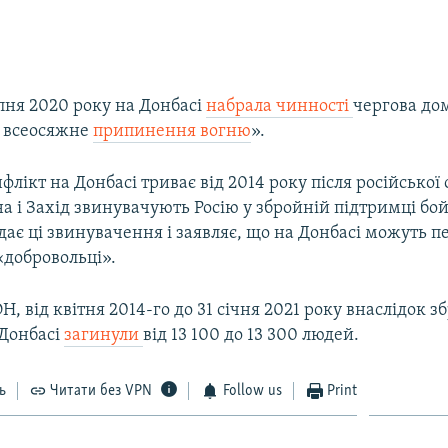
ипня 2020 року на Донбасі
набрала чинності
чергова до
а всеосяжне
припинення вогню
».
лікт на Донбасі триває від 2014 року після російської 
а і Захід звинувачують Росію у збройній підтримці бой
ає ці звинувачення і заявляє, що на Донбасі можуть п
«добровольці».
, від квітня 2014-го до 31 січня 2021 року внаслідок з
 Донбасі
загинули
від 13 100 до 13 300 людей.
ь
Читати без VPN
Follow us
Print