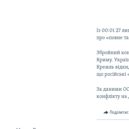
Із 00:01 27 л
про «повне т
Збройний конф
Криму. Україн
Кремль відкид
що російські 
За даними ООН
конфлікту на
Поділитис