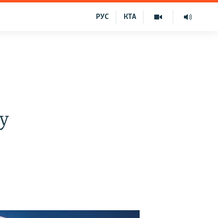
РУС
КТА
и
у