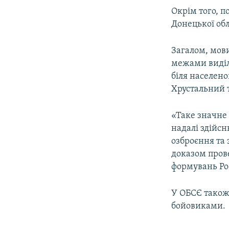
Окрім того, п
Донецької обл
Загалом, мови
межами виділе
біля населено
Хрустальний т
«Таке значне 
надалі здійс
озброєння та 
доказом пров
формувань Рос
У ОБСЄ також
бойовиками.