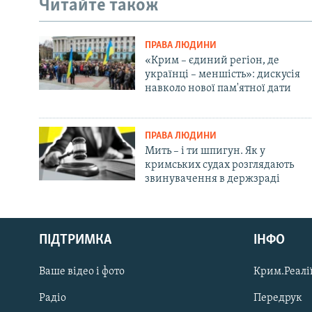
Читайте також
ПРАВА ЛЮДИНИ
«Крим – єдиний регіон, де
українці – меншість»: дискусія
навколо нової пам'ятної дати
ПРАВА ЛЮДИНИ
Мить – і ти шпигун. Як у
кримських судах розглядають
звинувачення в держзраді
Русский
ПІДТРИМКА
ІНФО
Qırımtatar
Ваше відео і фото
Крим.Реалії
ДОЛУЧАЙСЯ!
Радіо
Передрук