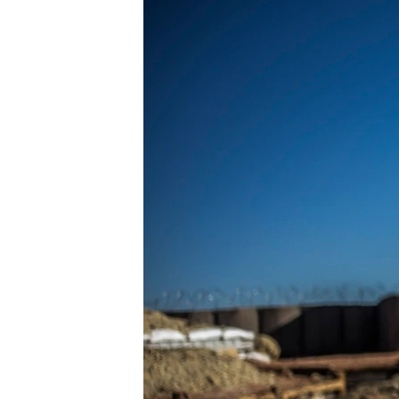
ВІДЕОУРОКИ «ELIFBE»
СВІДЧЕННЯ ОКУПАЦІЇ
УКРАЇНСЬКА ПРОБЛЕМА КРИМУ
ІНФОГРАФІКА