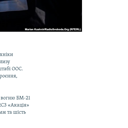
ехніки
близу
штабі ООС.
роєння,
о вогню БМ-21
 2С3 «Акація»
мм та шість