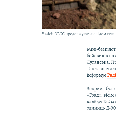
У місії ОБСЄ продовжують повідомляти
Міні-безпілот
бойовиків на
Луганська. Пр
Так зазначил
інформує
Раді
Зокрема було 
«Град», вісім
калібру 152 м
одиниць Д-30