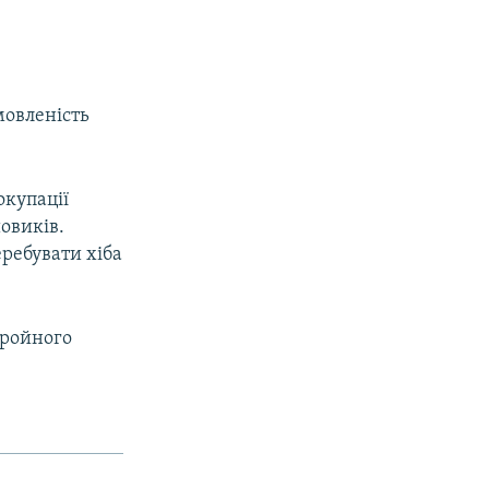
мовленість
окупації
овиків.
еребувати хіба
бройного