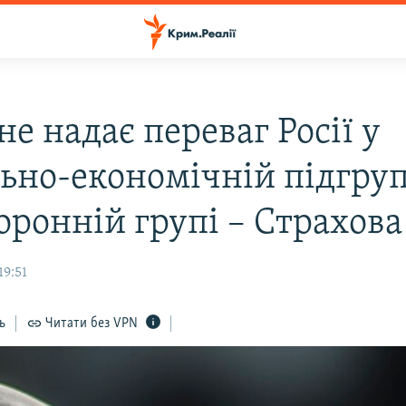
е надає переваг Росії у
льно-економічній підгруп
оронній групі – Страхов
19:51
ь
Читати без VPN