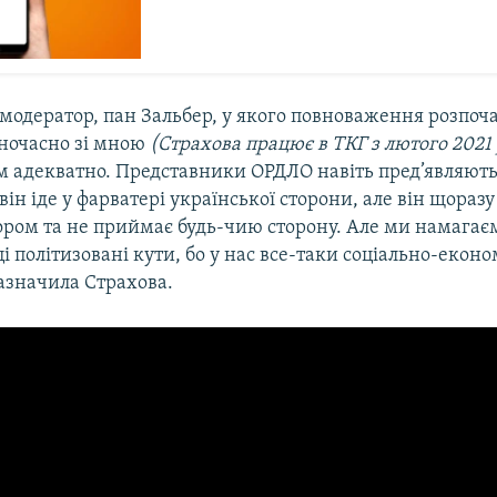
 модератор, пан Зальбер, у якого повноваження розпоч
ночасно зі мною
(Страхова працює в ТКГ з лютого 2021 
м адекватно. Представники ОРДЛО навіть пред’являют
 він іде у фарватері української сторони, але він щораз
ором та не приймає будь-чию сторону. Але ми намагає
і політизовані кути, бо у нас все-таки соціально-екон
зазначила Страхова.