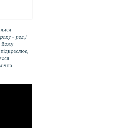
алися
року – ред.)
ь йому
у підкреслює,
мося
омічна