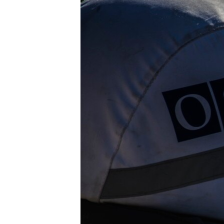
ВІДЕОУРОКИ «ELIFBE»
СВІДЧЕННЯ ОКУПАЦІЇ
УКРАЇНСЬКА ПРОБЛЕМА КРИМУ
ІНФОГРАФІКА