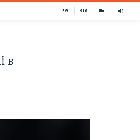
РУС
КТА
і в
а