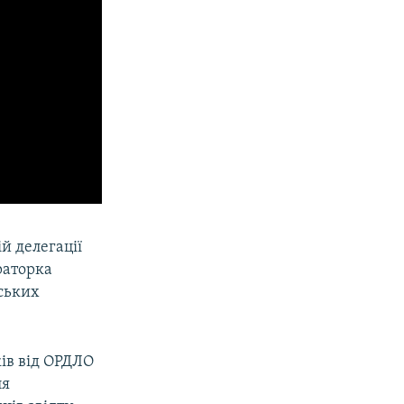
й делегації
раторка
нських
ів від ОРДЛО
ля