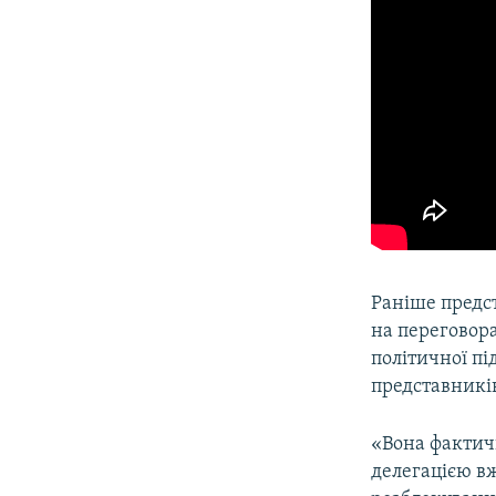
Раніше предст
на переговор
політичної пі
представникі
«Вона фактич
делегацією вж