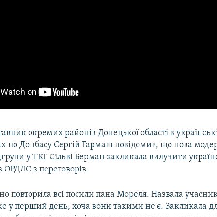
авник окремих районів Донецької області в українські
ах по Донбасу Сергій Гармаш повідомив, що нова моде
дгрупи у ТКГ Сільві Берман закликала вилучити украї
в ОРДЛО з переговорів.
но повторила всі посили пана Мореля. Назвала учасник
е у перший день, хоча вони такими не є. Закликала д