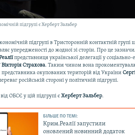
омічній підгрупі є Херберт Зальбер
кономічній підгрупі в Тристоронній контактній групі 
ляє упередженості до жодної зі сторін. Про це зазначил
Реалії
представниця української делегації у соціально
Г
Вікторія Страхова
. Таким чином вона прокоментувал
 представника окупованих територій від України
Серг
ереваг російській стороні у політичній підгрупі.
ід ОБСЄ у цій підгрупі є
Херберт Зальбер
.
БІЛЬШЕ ПО ТЕМІ:
Крим.Реалії запустили
оновлений новинний додаток