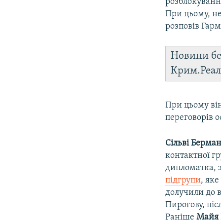
розблокування
При цьому, н
розповів Гар
Новини бе
Крим.Реал
При цьому ві
переговорів о
Сільві Берма
контактної г
дипломатка, з
підгрупи
, як
долучили до 
Пирогову, піс
Раніше
Майя 