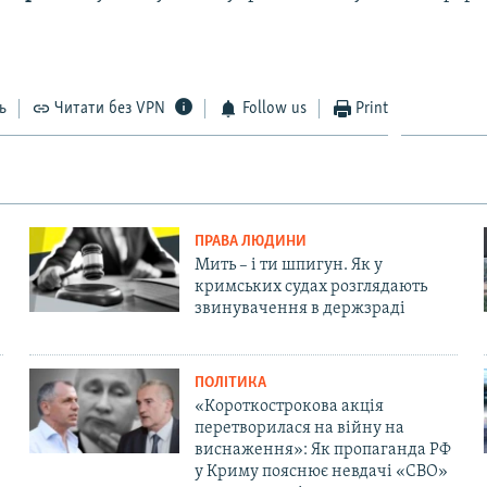
ь
Читати без VPN
Follow us
Print
ПРАВА ЛЮДИНИ
Мить – і ти шпигун. Як у
кримських судах розглядають
звинувачення в держзраді
ПОЛІТИКА
«Короткострокова акція
перетворилася на війну на
виснаження»: Як пропаганда РФ
у Криму пояснює невдачі «СВО»