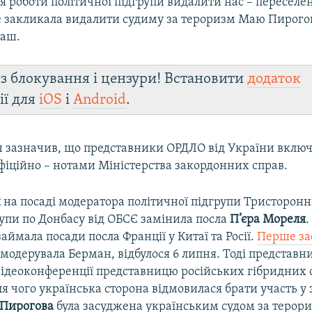
 роботи політичної підгрупи видалити нас – переселен
е закликала видалити судиму за тероризм Маю Пирогов
маш.
з блокування і цензури! Встановити
додаток
ії для
iOS
і
Android
.
н зазначив, що представники ОРДЛО від України включ
фіційно – нотами Міністерства закордонних справ.
н
на посаді модератора політичної підгрупи Тристоронн
рупи по Донбасу від ОБСЄ замінила посла
П’єра Мореля
.
аймала посади посла Франції у Китаї та Росії.
Перше за
е модерувала Берман, відбулося 6 липня. Тоді представни
відеоконференції представницю російських гібридних
ля чого українська сторона відмовилася брати участь у 
Пирогова
була засуджена українським судом за терор