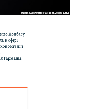
щодо Донбасу
а в ефірі
-економічній
а
ія Гармаша