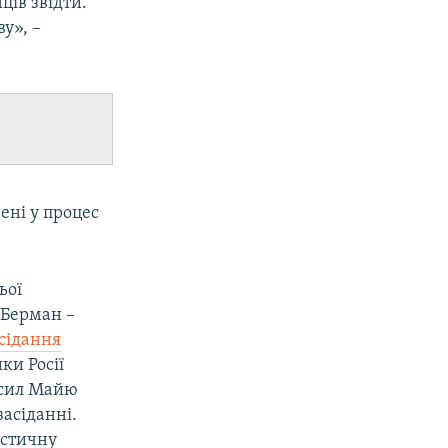
ців звідти.
у», –
ені у процес
ьої
 Берман –
сідання
ки Росії
 сил Майю
засіданні.
истичну