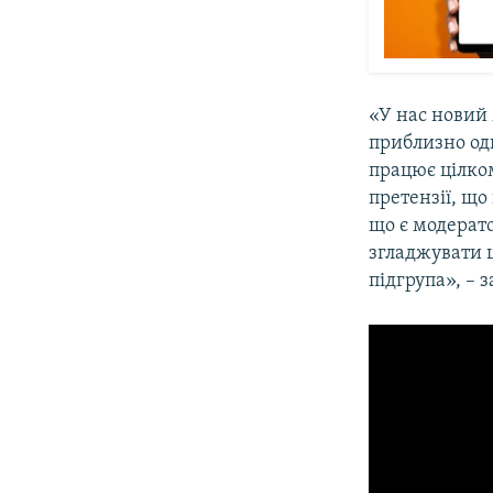
«У нас новий
приблизно од
працює цілко
претензії, що
що є модерат
згладжувати ц
підгрупа», – 