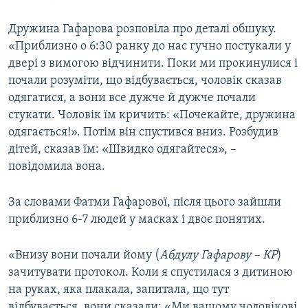
Дружина Гафарова розповіла про деталі обшуку.
«Приблизно о 6:30 ранку до нас гучно постукали у
двері з вимогою відчинити. Поки ми прокинулися і
почали розуміти, що відбувається, чоловік сказав
одягатися, а вони все дужче й дужче почали
стукати. Чоловік їм кричить: «Почекайте, дружина
одягається!». Потім він спустився вниз. Розбудив
дітей, сказав їм: «Швидко одягайтеся», –
повідомила вона.
За словами Фатми Гафарової, після цього зайшли
приблизно 6-7 людей у масках і двоє понятих.
«Внизу вони почали йому (
Абдулу Гафарову – КР
)
зачитувати протокол. Коли я спустилася з дитиною
на руках, яка плакала, запитала, що тут
відбувається, вони сказали: «Ми вашому чоловікові