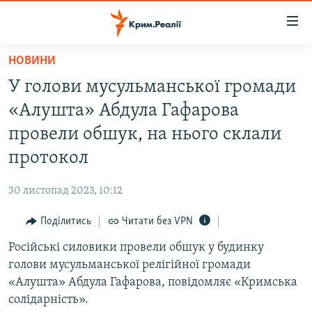
Доступність
посилання
Перейти
НОВИНИ
до
НОВИНИ
У голови мусульманської громади
основного
ВОДА.КРИМ
матеріалу
«Алушта» Абдула Гафарова
ВІДЕО ТА ФОТО
Перейти
провели обшук, на нього склали
до
ПОЛІТИКА
протокол
основної
БЛОГИ
навігації
30 листопад 2023, 10:12
Перейти
ПОГЛЯД
до
Поділитись
Читати без VPN
ІНТЕРВ'Ю
пошуку
Російські силовики провели обшук у будинку
ВСЕ ЗА ДЕНЬ
голови мусульманської релігійної громади
СПЕЦПРОЕКТИ
«Алушта» Абдула Гафарова, повідомляє «Кримська
солідарність».
ЯК ОБІЙТИ БЛОКУВАННЯ
ДЕПОРТАЦІЯ