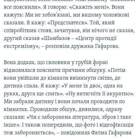
все пояснили». Я говорю: «Скажіть мені». Вони
кажуть: Ми не зобов'язані, ми вашому чоловікові
сказали. Я кажу: «Представтеся». Той, який
співробітник стояв, зачитував, він нічого не сказав,
другий сказав «Шамбазов – «Центр протидії
екстремізму», – розповіла дружина Гафарова.
Вона додала, що силовики у грубій формі
відмовилася пояснити причини обшуку. «Потім
вони увійшли до кімнати ввімкнути світло, де
дитина спала. Я кажу: «У мене їх двоє, одна на
руках, друга ще спить». «Ну витягніть її акуратно».
Ми забрали дитину і вони почали проходити по
кімнатах. Проводили обшук, дивилися, одразу
сказали: «Чи є заборонена література, зброя і таке
інше». І також попередили, що фото і відеофіксація
теж забороняється», – повідомила Фатма Гафарова