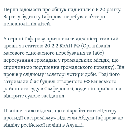
ВІДЕОУРОКИ «ELIFBE»
Перші відомості про обшук надійшли о 6:20 ранку.
Русский
СВІДЧЕННЯ ОКУПАЦІЇ
Зараз у будинку Гафарова перебуває п'ятеро
Qırımtatar
неповнолітніх дітей.
УКРАЇНСЬКА ПРОБЛЕМА КРИМУ
ДОЛУЧАЙСЯ!
ІНФОГРАФІКА
У серпні Гафарову призначили адміністративний
арешт за статтею 20.2.2 КоАП РФ (Організація
масового одночасного перебування та (або)
пересування громадян у громадських місцях, що
Усі сайти RFE/RL
спричинило порушення громадського порядку). Він
провів у слідчому ізоляторі чотири доби. Тоді його
затримали біля будівлі створеного РФ Київського
районного суду в Сімферополі, куди він приїхав на
відкрите судове засідання.
Пізніше стало відомо, що співробітники «Центру
протидії екстремізму» відвезли Абдула Гафарова до
відділу російської поліції в Алушті.