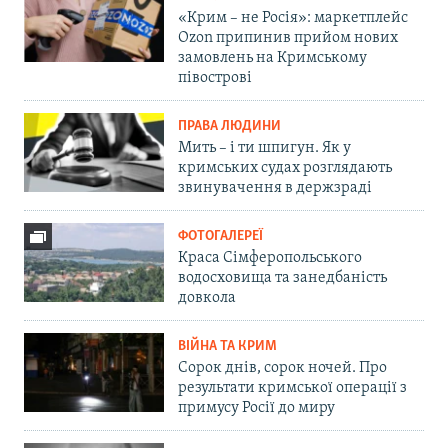
«Крим – не Росія»: маркетплейс
Ozon припинив прийом нових
замовлень на Кримському
півострові
ПРАВА ЛЮДИНИ
Мить – і ти шпигун. Як у
кримських судах розглядають
звинувачення в держзраді
ФОТОГАЛЕРЕЇ
Краса Сімферопольського
водосховища та занедбаність
довкола
ВІЙНА ТА КРИМ
Сорок днів, сорок ночей. Про
результати кримської операції з
примусу Росії до миру