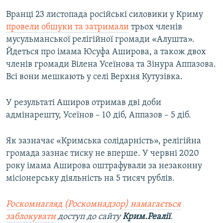
Вранці 23 листопада російські силовики у Криму
провели обшуки та затримали
трьох членів
мусульманської релігійної громади «Алушта».
Йдеться про імама Юсуфа Аширова, а також двох
членів громади Вілена Усеїнова та Зінура Аппазова.
Всі вони мешкають у селі Верхня Кутузівка.
У результаті Аширов отримав дві доби
адмінарешту, Усеїнов – 10 діб, Аппазов – 5 діб.
Як зазначає «Кримська солідарність», релігійна
громада зазнає тиску не вперше. У червні 2020
року імама Аширова оштрафували за незаконну
місіонерську діяльність на 5 тисяч рублів.
Роскомнагляд (Роскомнадзор) намагається
заблокувати
доступ до сайту
Крим.Реалії
.