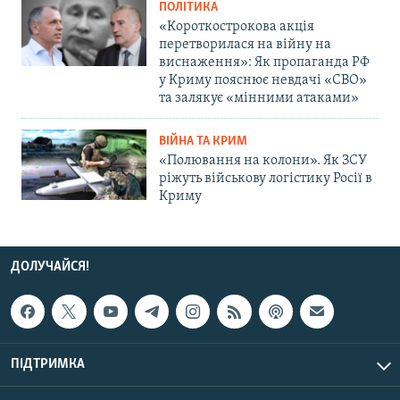
ПОЛІТИКА
«Короткострокова акція
перетворилася на війну на
виснаження»: Як пропаганда РФ
у Криму пояснює невдачі «СВО»
та залякує «мінними атаками»
ВІЙНА ТА КРИМ
«Полювання на колони». Як ЗСУ
ріжуть військову логістику Росії в
Криму
ДОЛУЧАЙСЯ!
ПІДТРИМКА