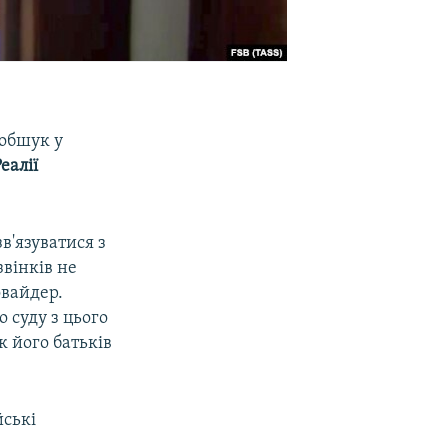
 обшук у
еалії
в'язуватися з
вінків не
овайдер.
 суду з цього
к його батьків
йські