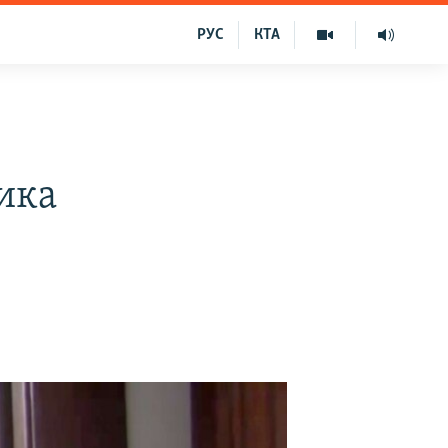
РУС
КТА
ика