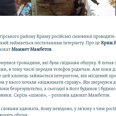
огірського району Криму російські силовики проводять
який займається постачанням інтернету. Про це
Крим.Р
вокат
Маммет Мамбетов
.
нулися громадяни, які були свідками обшуку. Я почав з
и, в тому числі передав телефон родичам. Але поки дз
о цей хлопець займається інтернетом, він місцевий пр
м у нього почали «віджимати справу». Він звернувся до
поки безрезультатно, а сьогодні в його будинок і будино
овики. Скрізь «шмон», – розповів адвокат Мамбетов.
 словами адвоката, йому невідомо, у зв'язку з чим росі
водять обшук.