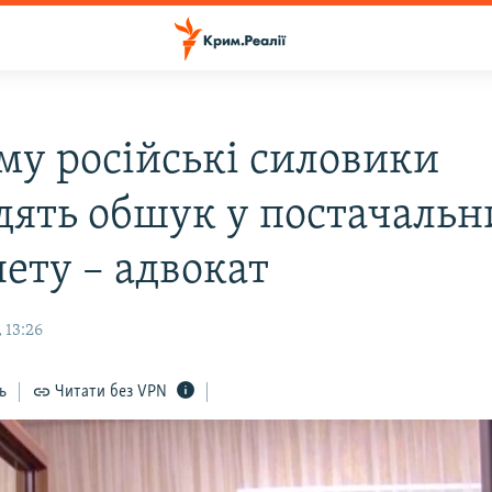
му російські силовики
дять обшук у постачальн
нету – адвокат
 13:26
ь
Читати без VPN