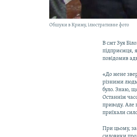
Обшуки в Криму, ілюстративне фото
В смт Зуя Біл
підприємця, 
повідомив ад
«До мене звер
різними людьм
було. Знаю, щ
Останнім часо
приводу. Але 
приїхали сил
При цьому, за
силовики про