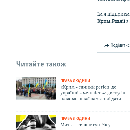
Ім'я підприєм
Крим.Реалії
з'
Поділитис
Читайте також
ПРАВА ЛЮДИНИ
«Крим – єдиний регіон, де
українці – меншість»: дискусія
навколо нової пам'ятної дати
ПРАВА ЛЮДИНИ
Мить – і ти шпигун. Як у