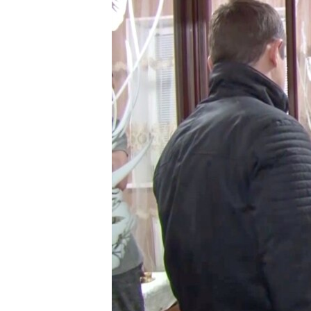
ВІДЕОУРОКИ «ELIFBE»
СВІДЧЕННЯ ОКУПАЦІЇ
УКРАЇНСЬКА ПРОБЛЕМА КРИМУ
ІНФОГРАФІКА