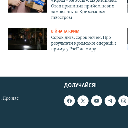
«Крим – не Росія»: маркетплейс
Ozon припинив прийом нових
замовлень на Кримському
півострові
ВІЙНА ТА КРИМ
Сорок днів, сорок ночей. Про
результати кримської операції з
примусу Росії до миру
ДОЛУЧАЙСЯ!
. Про нас