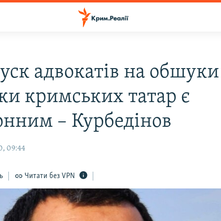
уск адвокатів на обшуки
ки кримських татар є
онним – Курбедінов
0, 09:44
ь
Читати без VPN