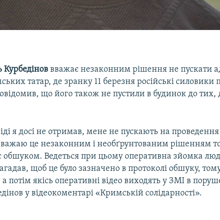
ь Курбедінов
вважає незаконним рішення не пускати ад
ьких татар, де зранку 11 березня російські силовики 
овідомив, що його також не пустили в будинок до тих, 
віді я досі не отримав, мене не пускають на проведення
вважаю це незаконним і необґрунтованим рішенням то
ує обшуком. Ведеться при цьому оперативна зйомка люд
гадав, щоб це було зазначено в протоколі обшуку, том
, а потім якісь оперативні відео виходять у ЗМІ в пору
едінов у відеокоментарі «Кримській солідарності».