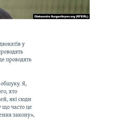
вокатів у
проводять
де проводять
 обшуку. Я,
го, хто
ей, які сюди
у що часто це
шення закону»,