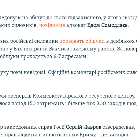
недопуск на обшук до свого підзахисного, у якого сьог
ьких силовиків,
повідомив
адвокат
Едем Семедляєв
.
езня російські силовики
проводять обшуки
в декількох
тар у Бахчисараї та Бахчисарайському районі. За поп
 обшуки проходять за 6-7 адресами.
ку поки невідомі. Офіційні коментарі російських сил
ми експертів Кримськотатарського ресурсного центру, в
алося понад 150 затримань і більше ніж 300 заходів щ
р закордонних справ Росії
Сергій Лавров
стверджував,
я прав людини в анексованому Криму – це вигадка.