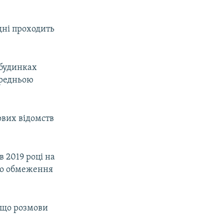
одні проходить
 будинках
ередньою
ових відомств
 2019 році на
одо обмеження
 що розмови