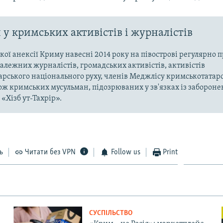
у кримських активістів і журналістів
ької анексії Криму навесні 2014 року на півострові регулярно 
алежних журналістів, громадських активістів, активістів
рського національного руху, членів Меджлісу кримськотатар
кож кримських мусульман, підозрюваних у зв'язках із заборонен
«Хізб ут-Тахрір».
ь
Читати без VPN
Follow us
Print
СУСПІЛЬСТВО