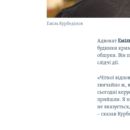
Еміль Курбедінов
Адвокат
Еміл
будинки кримс
обшуки. Він п
слідчі дії.
«Чіткої відпо
звичайно ж, 
сьогодні кер
прийшли. Я на
не вказується
– сказав Курб