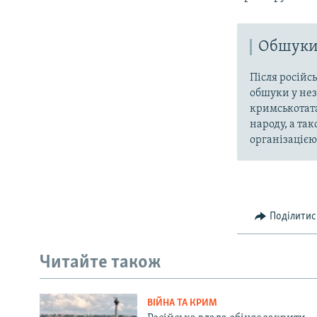
Обшуки 
Після російс
обшуки у нез
кримськотата
народу, а та
організацією 
Поділитис
Читайте також
ВІЙНА ТА КРИМ