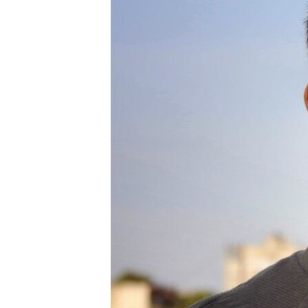
ВІДЕОУРОКИ «ELIFBE»
СВІДЧЕННЯ ОКУПАЦІЇ
УКРАЇНСЬКА ПРОБЛЕМА КРИМУ
ІНФОГРАФІКА