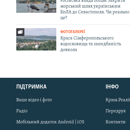
Російська влада обіцяє закрити
морський шлях українським
БпЛА до Севастополя. Чи реально
це?
ФОТОГАЛЕРЕЇ
Краса Сімферопольського
водосховища та занедбаність
довкола
Русский
ПІДТРИМКА
ІНФО
Qırımtatar
Ваше відео і фото
Крим.Реалії
ДОЛУЧАЙСЯ!
Радіо
Передрук
Мобільний додаток Android | iOS
Контакти