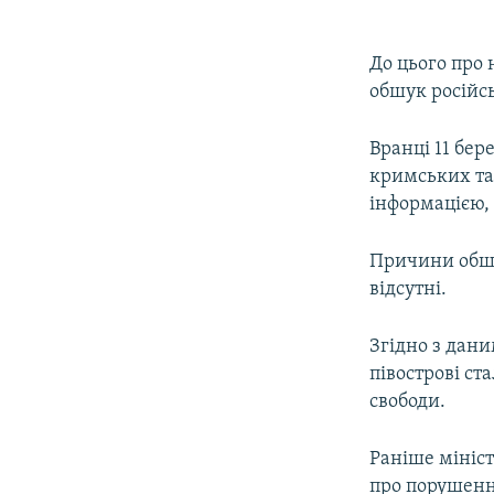
До цього про 
обшук російс
Вранці 11 бер
кримських та
інформацією,
Причини обшу
відсутні.
Згідно з дани
півострові ст
свободи.
Раніше мініст
про порушенн