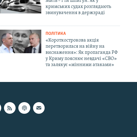
Мить – і ти шпигун. Як у
кримських судах розглядають
звинувачення в держзраді
ПОЛІТИКА
«Короткострокова акція
перетворилася на війну на
виснаження»: Як пропаганда РФ
у Криму пояснює невдачі «СВО»
та залякує «мінними атаками»