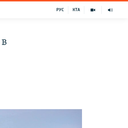
РУС
КТА
 в