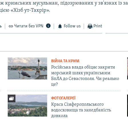
ож кримських мусульман, підозрюваних у зв'язках із 
цією «Хізб ут-Тахрір».
ь
Читати без VPN
Follow us
Print
ВІЙНА ТА КРИМ
Російська влада обіцяє закрити
морський шлях українським
БпЛА до Севастополя. Чи реально
це?
ФОТОГАЛЕРЕЇ
Краса Сімферопольського
водосховища та занедбаність
довкола