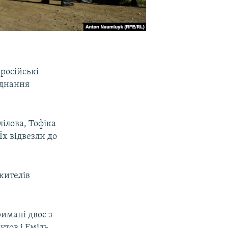
російські
єднання
ілова, Тофіка
Їх відвезли до
жителів
имані двоє з
утов і Еміль