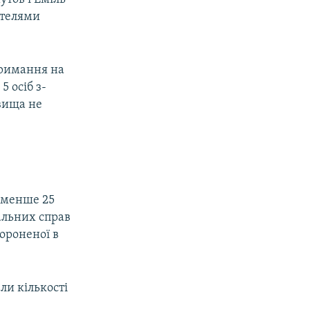
ителями
тримання на
 осіб з-
звища не
айменше 25
альних справ
бороненої в
ли кількості