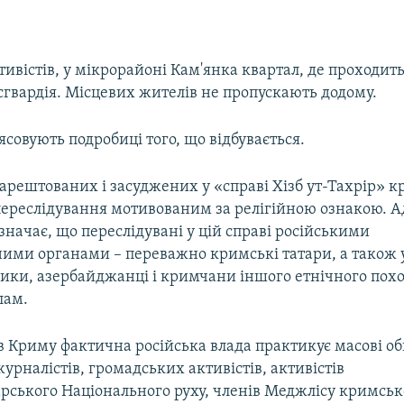
ивістів, у мікрорайоні Кам'янка квартал, де проходит
сгвардія. Місцевих жителів не пропускають додому.
ясовують подробиці того, що відбувається.
арештованих і засуджених у «справі Хізб ут-Тахрір» 
переслідування мотивованим за релігійною ознакою. А
значає, що переслідувані у цій справі російськими
ими органами – переважно кримські татари, а також у
жики, азербайджанці і кримчани іншого етнічного пох
лам.
 в Криму фактична російська влада практикує масові о
рналістів, громадських активістів, активістів
рського Національного руху, членів Меджлісу кримськ