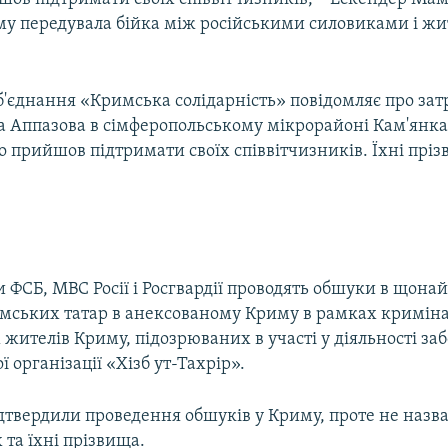
ому передувала бійка між російськими силовиками і ж
б'єднання «Кримська солідарність» повідомляє про за
 Аппазова в сімферопольському мікрорайоні Кам'янка 5
о прийшов підтримати своїх співвітчизників. Їхні прі
 ФСБ, МВС Росії і Росгвардії проводять обшуки в щон
мських татар в анексованому Криму в рамках кримін
 жителів Криму, підозрюваних в участі у діяльності за
ої організації «Хізб ут-Тахрір».
ідтвердили проведення обшуків у Криму, проте не назва
та їхні прізвища.