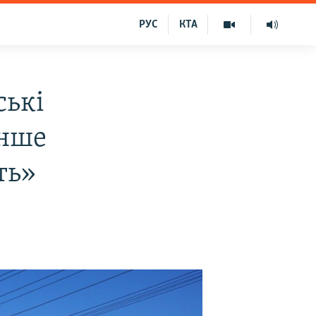
РУС
КТА
ські
енше
ть»