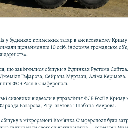
ків у будинках кримських татар в анексованому Криму 
римали щонайменше 10 осіб, інформує громадське об'
лідарність».
ся, що закінчилися обшуки в будинках Рустема Сейтхал
 Джеміля Гафарова, Сейрана Муртази, Аліма Керімова. 
ління ФСБ Росії в Сімферополі.
ькі силовики відвезли в управління ФСБ Росії в Криму 
архада Базарова, Різу Іззетова і Шабана Умерова.
 обшуку в мікрорайоні Кам'янка Сімферополя були затр
шов підтримати своїх співвітчизників, – Ескендер Мам