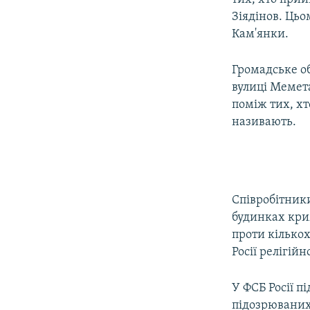
Зіядінов. Ць
Кам'янки.
Громадське о
вулиці Мемета
поміж тих, хт
називають.
Співробітники
будинках кри
проти кількох
Росії релігійн
У ФСБ Росії п
підозрюваних 