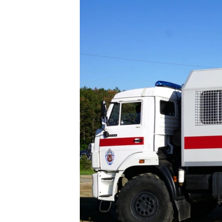
ВІДЕОУРОКИ «ELIFBE»
СВІДЧЕННЯ ОКУПАЦІЇ
УКРАЇНСЬКА ПРОБЛЕМА КРИМУ
ІНФОГРАФІКА