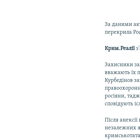
За даними акт
перекрила Ро
Крим.Реалії
з'
Захисники за
вважають їх 
Курбедінов за
правоохоронн
росіяни, тад
сповідують іс
Після анексії
незалежних жу
кримськотата