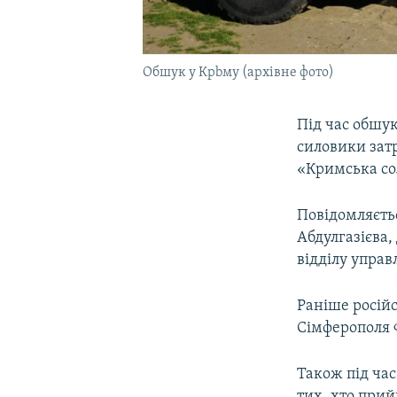
Обшук у Крbму (архівне фото)
Під час обшу
силовики зат
«Кримська со
Повідомляєть
Абдулгазієва,
відділу управ
Раніше російс
Сімферополя Ф
Також під час
тих, хто прий