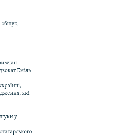
ь обшук,
кримчан
двокат Еміль
країнці,
одження, які
бшуки у
отатарського