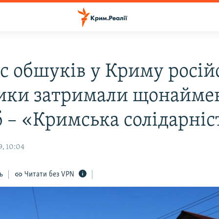
ас обшуків у Криму росій
ики затримали щонайм
б – «Кримська солідарніс
9, 10:04
ь
Читати без VPN