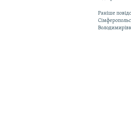
Раніше повідо
Сімферопольсь
Володимирівк